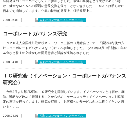
経済発展のドラーバーとして』に参加しました。最近の事例をどう受け止めるべき
か、健全なＭ＆Ａへの課題の意見交換を伺うことができました。 Ｍ＆Ａは明らかに
日本でも増加しています。企業の持続的発展上、経済発展上…
2008.05.09
多彩なコンサルティングサービス
コーポレートガバナンス研究
ＮＰＯ法人全国社外取締役ネットワーク主催の３月総会セミナー「議決権行使の方
針～コーポレートガバナンスを中心に」へ参加しました。（2008年3月19日開催）年金
基金など株主の立場からの問題意識と議論が実施されました。…
2008.04.01
多彩なコンサルティングサービス
ＩＣ研究会（イノベーション・コーポレートガバナンス
研究会）
今年2月より毎月2回のＩＣ研究会を開催しています。イノベーションとは何か、概
論、戦略など改めて確認することから始め、ケーススタディでイノベーション戦略策
定の演習を行っています。研究を継続し、お客様へのサービス向上に役立てたいと思
います。…
2008.04.01
多彩なコンサルティングサービス