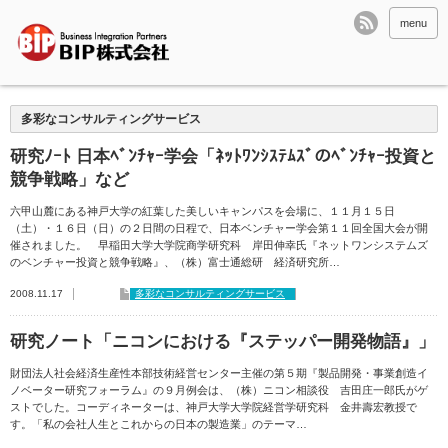
menu
多彩なコンサルティングサービス
研究ﾉｰﾄ 日本ﾍﾞﾝﾁｬｰ学会「ﾈｯﾄﾜﾝｼｽﾃﾑｽﾞのﾍﾞﾝﾁｬｰ投資と
競争戦略」など
六甲山麓にある神戸大学の紅葉した美しいキャンパスを会場に、１１月１５日
（土）・１６日（日）の２日間の日程で、日本ベンチャー学会第１１回全国大会が開
催されました。 早稲田大学大学院商学研究科 岸田伸幸氏『ネットワンシステムズ
のベンチャー投資と競争戦略』、（株）富士通総研 経済研究所…
2008.11.17
多彩なコンサルティングサービス
研究ノート「ニコンにおける『ステッパー開発物語』」
財団法人社会経済生産性本部技術経営センター主催の第５期『製品開発・事業創造イ
ノベーター研究フォーラム』の９月例会は、（株）ニコン相談役 吉田庄一郎氏がゲ
ストでした。コーディネーターは、神戸大学大学院経営学研究科 金井壽宏教授で
す。「私の会社人生とこれからの日本の製造業」のテーマ…