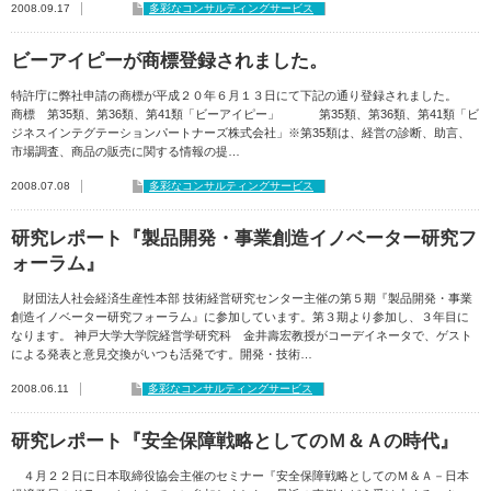
2008.09.17
多彩なコンサルティングサービス
ビーアイピーが商標登録されました。
特許庁に弊社申請の商標が平成２０年６月１３日にて下記の通り登録されました。
商標 第35類、第36類、第41類「ビーアイピー」 第35類、第36類、第41類「ビ
ジネスインテグテーションパートナーズ株式会社」※第35類は、経営の診断、助言、
市場調査、商品の販売に関する情報の提…
2008.07.08
多彩なコンサルティングサービス
研究レポート『製品開発・事業創造イノベーター研究フ
ォーラム』
財団法人社会経済生産性本部 技術経営研究センター主催の第５期『製品開発・事業
創造イノベーター研究フォーラム』に参加しています。第３期より参加し、３年目に
なります。 神戸大学大学院経営学研究科 金井壽宏教授がコーデイネータで、ゲスト
による発表と意見交換がいつも活発です。開発・技術…
2008.06.11
多彩なコンサルティングサービス
研究レポート『安全保障戦略としてのＭ＆Ａの時代』
４月２２日に日本取締役協会主催のセミナー『安全保障戦略としてのＭ＆Ａ－日本