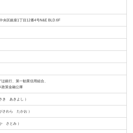
中央区銀座1丁目12番4号N&E BLD.6F
ずほ銀行、第一勧業信用組合、
本政策金融公庫
さき あきよし ）
がさわら たかお ）
か さとみ ）