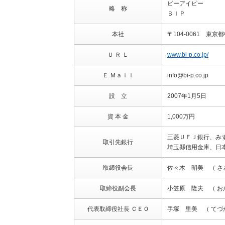
ビーアイピー
略 称
ＢＩＰ
本社
〒104-0061 東京都
Ｕ Ｒ Ｌ
www.bi-p.co.jp/
Ｅ Ｍａｉｌ
info@bi-p.co.jp
設 立
2007年1月5日
資 本 金
1,000万円
三菱ＵＦＪ銀行、み
取引先銀行
埼玉縣信用金庫、日
取締役会長
佐々木 昭美 （ さ
取締役副会長
小笠原 隆夫 （ お
代表取締役社長 ＣＥＯ
手塚 里美 （ てづ