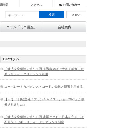
用情報
アクセス
お問い合わせ
コラム「ミニ講座」
会社案内
BIPコラム
「経済安全保障」第１１回 有識者会議で大きく前進！セ
キュリティ・クリアランス制度
コーポレートガバナンス・コードの効果と影響を考える
【FC】「日経主催「フランチャイズ・ショー2023」が開
催されました」
「経済安全保障」第１０回 米国とともに日本を守るには
不可欠！セキュリティ・クリアランス制度