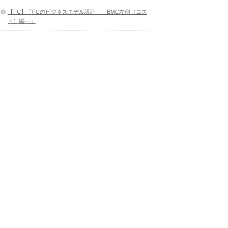
【FC】「FCのビジネスモデル設計 ―BMC左側（コス
ト）編―」