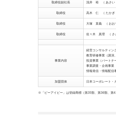
取締役副社長
浅井 裕 （ あさい
取締役
高木 仁 （ たかぎ
取締役
大塚 直義 （ おお
取締役
佐々木 真理 （ さ
経営コンサルティン
教育研修事業（講演
事業内容
投資事業（パートナ
事業調査・企画事業
情報発信・情報配信
加盟団体
日本コーポレート・
※「ビーアイピー」は登録商標（第35類、第36類、第4