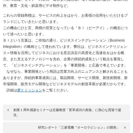
作、教育・文化・娯楽用ビデオ制作など。
これらの登録商標は、サービスの向上をはかり、お客様の信用をいただけるブ
ランドにしていきたいと思います。
この機会にひと言、商標の背景となっている「ＢＩ（ビーアイ）」の概念につ
いて述べたいと思います。
ＢＩという言葉は、ご存知の通り、ビジネスインテグレーション（Business
Integration）の略称として使われています。弊社は、ビジネスインテリジェン
ス＝情報を活用してビジネスにおける意志決定の高度化と迅速化をはかる概
念、また支えるテクノロジーを含め、企業の持続的成長という観点を重視し
て、「ビジネスインテグレーション」を「事業開発」と広義で考えています。
なぜなら、事業開発という用語は営業力向上のニュアンスと解されることも
ありますが、持続的事業成長には、製品開発、サービス開発、新技術開発、新
市場開発、販売モデル開発などビジネスモデルの創造革新が必要だからです。
詳細は
夢とミッション
をご覧ください。
創業１周年感謝セミナーは近藤教授「変革成功の真髄」に熱心な質疑で盛
況。
研究レポート「三菱電機『オーロラビション』の開発」