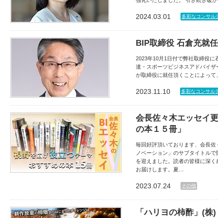
強化いたしました。 引き続き暖
2024.03.01
多彩なコンサル
BIP取締役 石倉充就
2023年10月1日付で弊社取締役
達・スポーツビジネスアドバイザー
が取締役に就任頂くことによって
2023.11.10
多彩なコンサル
会長佐々木エッセイ更
の本１５冊」
毎回好評頂いております、会長佐
ノベーション」のサブタイトルで
を迎えました。読者の皆様に深く
お届けします。夏…
2023.07.24
その他
「ハリヨの柿酢」(株