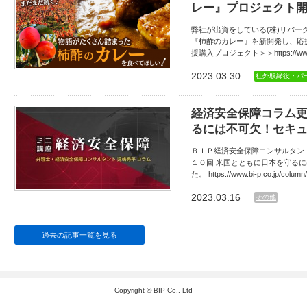
レー』プロジェクト
弊社が出資をしている(株)リバ
『柿酢のカレー』を新開発し、応援
援購入プロジェクト＞＞https://www.ma
2023.03.30
社外取締役・パ
経済安全保障コラム更
るには不可欠！セキ
ＢＩＰ経済安全保障コンサルタン
１０回 米国とともに日本を守る
た。 https://www.bi-p.co.jp
2023.03.16
その他
過去の記事一覧を見る
Copyright © BIP Co., Ltd