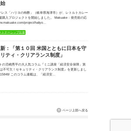
開始
ークレス「ハリヨの柿酢」（岐阜県海津市）が、レトルトカレー
購入プロジェクトを開始しました。 Makuake：発売前の応
kuake.com/project/haliyo…
ートナーシップ出資
新：「第１０回 米国とともに日本を守
ュリティ・クリアランス制度」
トの児嶋秀平の大人気コラム『ミニ講座「経済安全保障」第
には不可欠！セキュリティ・クリアランス制度』を更新しまし
/column/15848/ このコラム連載は、「経済安…
ページ上部へ戻る