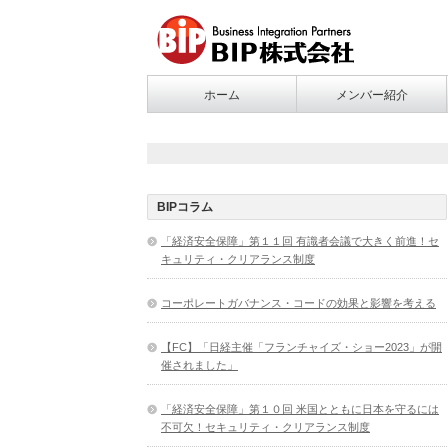
ホーム
メンバー紹介
BIPコラム
「経済安全保障」第１１回 有識者会議で大きく前進！セ
キュリティ・クリアランス制度
コーポレートガバナンス・コードの効果と影響を考える
【FC】「日経主催「フランチャイズ・ショー2023」が開
催されました」
「経済安全保障」第１０回 米国とともに日本を守るには
不可欠！セキュリティ・クリアランス制度