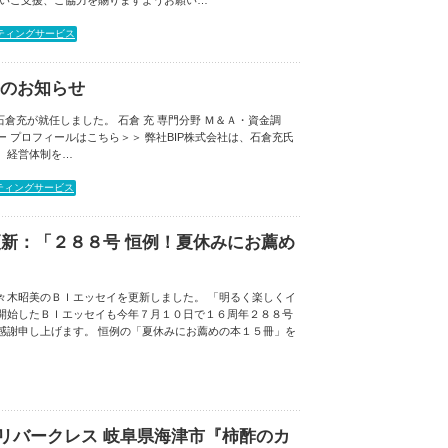
かいご支援、ご協力を賜りますようお願い…
ティングサービス
任のお知らせ
に石倉充が就任しました。 石倉 充 専門分野 Ｍ＆Ａ・資金調
 プロフィールはこちら＞＞ 弊社BIP株式会社は、石倉充氏
、経営体制を…
ティングサービス
新：「２８８号 恒例！夏休みにお薦め
々木昭美のＢＩエッセイを更新しました。 「明るく楽しくイ
開始したＢＩエッセイも今年７月１０日で１６周年２８８号
感謝申し上げます。 恒例の「夏休みにお薦めの本１５冊」を
)リバークレス 岐阜県海津市『柿酢のカ