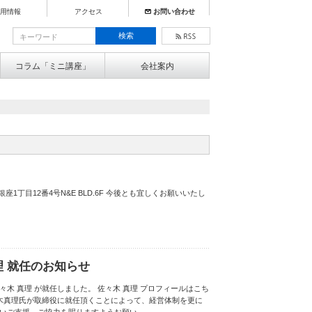
用情報
アクセス
お問い合わせ
コラム「ミニ講座」
会社案内
銀座1丁目12番4号N&E BLD.6F 今後とも宜しくお願いいたし
真理 就任のお知らせ
佐々木 真理 が就任しました。 佐々木 真理 プロフィールはこち
々木真理氏が取締役に就任頂くことによって、経営体制を更に