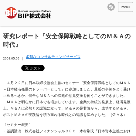
menu
研究レポート『安全保障戦略としてのＭ＆Ａの
時代』
多彩なコンサルティングサービス
2008.05.09
４月２２日に日本取締役協会主催のセミナー『安全保障戦略としてのＭ＆Ａ
－日本経済発展のドラーバーとして』に参加しました。最近の事例をどう受け
止めるべきか、健全なＭ＆Ａへの課題の意見交換を伺うことができました。
Ｍ＆Ａは明らかに日本でも増加しています。企業の持続的発展上、経済発展
上、Ｍ＆Ａは必然との認識に立って、Ｍ＆Ａの是非論から、成功するＭ＆Ａ、
ポストＭ＆Ａの実践論を積み重ねる時代との認識を深めました。（佐々木）
〔セミナー概要〕
・基調講演 株式会社フィナンシャルＣＥＯ 木村剛氏『日本資本主義におけ