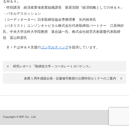
るＭ＆Ａ』
・特別講演 経済産業省産業組織課長 新原浩朗『経済戦略としてのＭ＆Ａ』
・パネルデスカッション
（コーディネーター）日本取締役協会専務理事 矢内裕幸氏
（パネリスト）ユンゾンキャピタル株式会社代表取締役パートナー 江原伸好
氏、中央大学法科大学院教授 落合誠一氏、株式会社経営共創基盤代表取締
役 冨山和彦氏
ＢＩＰはＭ＆Ａ支援の
コンサルティング
を提供しています。
研究レポート『取締役大学～コーポレートガバナンス』
創業１周年感謝企画－近藤修司教授の公開特別セミナーのご案内
ペ
Copyright © BIP Co., Ltd