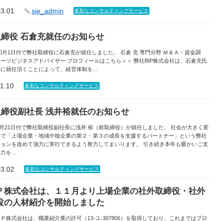
03.01
sie_admin
多彩なコンサルティングサービス
P取締役 石倉充就任のお知らせ
年10月1日付で弊社取締役に石倉充が就任しました。 石倉 充 専門分野 Ｍ＆Ａ・資金調
ーツビジネスアドバイザー プロフィールはこちら＞＞ 弊社BIP株式会社は、石倉充氏
役に就任頂くことによって、経営体制を…
1.10
多彩なコンサルティングサービス
P取締役副社長 浅井裕就任のお知らせ
年2月21日付で弊社取締役副社長に浅井 裕（前取締役）が就任しました。 社会が大きく変
中で「上場企業・地域中核企業の第２・第３の成長を支援するパートナー」という弊社
ションを改めて強力に実行できるよう努力してまいります。 引き続き本年も暖かいご支
協力を…
03.02
多彩なコンサルティングサービス
Ｐ株式会社は、１１月より上場企業の社外取締役・社外
役の人材紹介を開始しました
Ｐ株式会社は、職業紹介業の許可（13-ユ-307806）を取得しており、これまではプロ