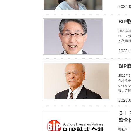
2024.
BI
2023
達・スポ
が取締
2023.1
BI
2023
化する
のミッ
援、ご
2023.
ＢＩ
監査
弊社ＢＩ