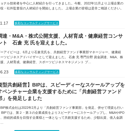
ョナル技術者を中心に人材紹介を行ってきました。今般、2022年11月より上場企業の
締役・社外監査役の人材紹介を開始しました。 上場企業の皆様は是非ご相談ください。
1.17
多彩なコンサルティングサービス
調達・M&A・株式公開支援、人材育成・健康経営コンサ
ント 石倉 充 氏を迎えました。
ビーアイピーは、6月より石倉充氏を、共創経営ファンド事業部マネージャー、健康経
ーツビジネスアドバイザーとして迎えました。 石倉 充 専門分野 資金調達、M&A、株
支援、人材育成、健康経営、スポーツビジネスマネジメント プ…
06.23
多彩なコンサルティングサービス
資型共創経営】BIPは、スピーディーなスケールアップを
すベンチャー企業を支援するために「共創経営ファンド
部」を発足しました
BIP株式会社は2022年2月より「共創経営ファンド事業部」を発足、併せて増資も行い
 BIPでは、第２・第３の企業成長をよりスピーディーにスケールアップし、M&AやIPO
て、持続的成長を目指す企業様と一体となって共創支援するため、少額出資、借入金調
と…