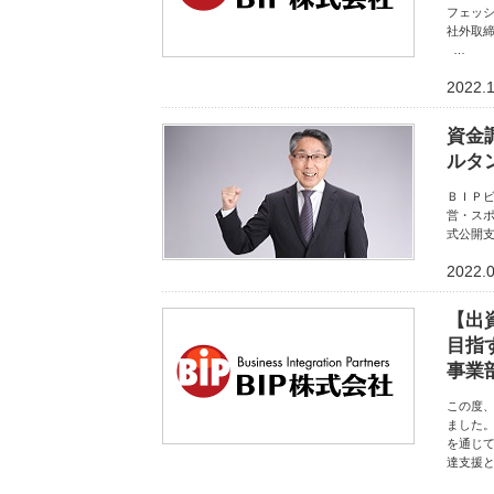
フェッシ
社外取
…
2022.1
資金
ルタ
ＢＩＰ
営・スポ
式公開
2022.
【出
目指
事業
この度、
ました。
を通じ
達支援