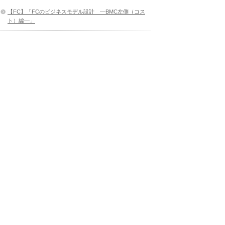
【FC】「FCのビジネスモデル設計 ―BMC左側（コス
ト）編―」