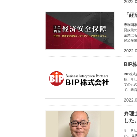
2022.
「経
専制国
要政策
企業はも
経済産
2022.
BI
BIP株
様、そ
てのもの
て、経
2022.
弁理
した
ＢＩＰビ
た。 児