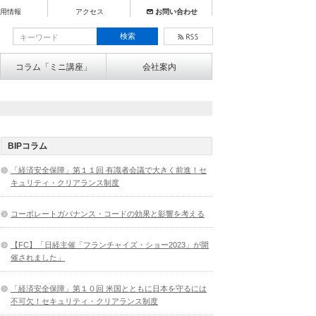
用情報
アクセス
お問い合わせ
コラム「ミニ講座」
会社案内
BIPコラム
「経済安全保障」第１１回 有識者会議で大きく前進！セ
キュリティ・クリアランス制度
コーポレートガバナンス・コードの効果と影響を考える
【FC】「日経主催「フランチャイズ・ショー2023」が開
催されました」
「経済安全保障」第１０回 米国とともに日本を守るには
不可欠！セキュリティ・クリアランス制度