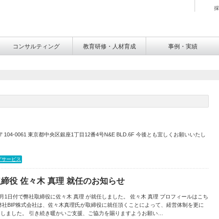
採
コンサルティング
教育研修・人材育成
事例・実績
04-0061 東京都中央区銀座1丁目12番4号N&E BLD.6F 今後とも宜しくお願いいたし
グサービス
取締役 佐々木 真理 就任のお知らせ
年3月1日付で弊社取締役に佐々木 真理 が就任しました。 佐々木 真理 プロフィールはこち
弊社BIP株式会社は、佐々木真理氏が取締役に就任頂くことによって、経営体制を更に
たしました。 引き続き暖かいご支援、ご協力を賜りますようお願い…