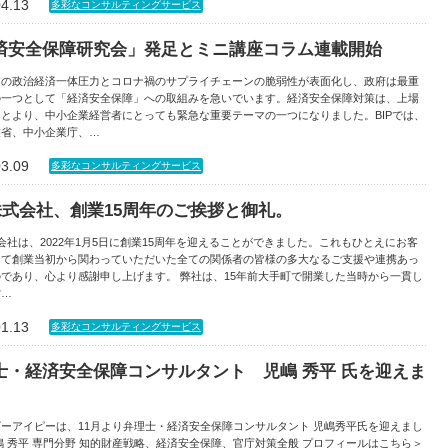
04.13
多彩なコンサルティングサービス
済安全保障研究会」発足とミニ講座コラム連載開始
家の政治経済一体圧力とコロナ禍のサプライチェーンの脆弱性が表面化し、政府は最重
の一つとして「経済安全保障」への取組みを急いでいます。経済安全保障対策は、上場
とより、中小企業経営者にとっても緊急な重要テーマの一つになりました。BIPでは、
業省、中小企業庁、…
03.09
多彩なコンサルティングサービス
P株式会社、創業15周年のご挨拶と御礼。
式会社は、2022年1月5日に創業15周年を迎えることができました。これもひとえにお客
して創業当初から関わっていただいた全ての関係者の皆様の多大なるご支援や連携あっ
であり、心より感謝申し上げます。 弊社は、15年前大手町で開業した当時から一貫し
営…
01.13
多彩なコンサルティングサービス
士・経済安全保障コンサルタント 児嶋 秀平 氏を迎えま
。
ーアイピーは、11月より弁理士・経済安全保障コンサルタント 児嶋秀平氏を迎えまし
嶋 秀平 専門分野 知的財産戦略、経済安全保障、官庁対策全般 プロフィールはこちら＞