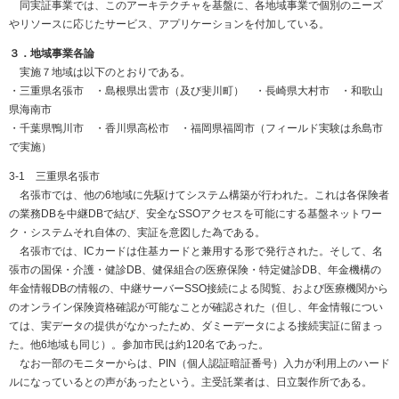
同実証事業では、このアーキテクチャを基盤に、各地域事業で個別のニーズ
やリソースに応じたサービス、アプリケーションを付加している。
３．地域事業各論
実施７地域は以下のとおりである。
・三重県名張市 ・島根県出雲市（及び斐川町） ・長崎県大村市 ・和歌山
県海南市
・千葉県鴨川市 ・香川県高松市 ・福岡県福岡市（フィールド実験は糸島市
で実施）
3-1 三重県名張市
名張市では、他の6地域に先駆けてシステム構築が行われた。これは各保険者
の業務DBを中継DBで結び、安全なSSOアクセスを可能にする基盤ネットワー
ク・システムそれ自体の、実証を意図した為である。
名張市では、ICカードは住基カードと兼用する形で発行された。そして、名
張市の国保・介護・健診DB、健保組合の医療保険・特定健診DB、年金機構の
年金情報DBの情報の、中継サーバーSSO接続による閲覧、および医療機関から
のオンライン保険資格確認が可能なことが確認された（但し、年金情報につい
ては、実データの提供がなかったため、ダミーデータによる接続実証に留まっ
た。他6地域も同じ）。参加市民は約120名であった。
なお一部のモニターからは、PIN（個人認証暗証番号）入力が利用上のハード
ルになっているとの声があったという。主受託業者は、日立製作所である。