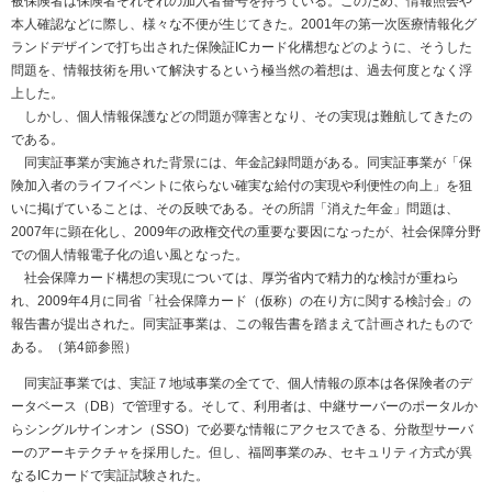
被保険者は保険者それぞれの加入者番号を持っている。このため、情報照会や
本人確認などに際し、様々な不便が生じてきた。2001年の第一次医療情報化グ
ランドデザインで打ち出された保険証ICカード化構想などのように、そうした
問題を、情報技術を用いて解決するという極当然の着想は、過去何度となく浮
上した。
しかし、個人情報保護などの問題が障害となり、その実現は難航してきたの
である。
同実証事業が実施された背景には、年金記録問題がある。同実証事業が「保
険加入者のライフイベントに依らない確実な給付の実現や利便性の向上」を狙
いに掲げていることは、その反映である。その所謂「消えた年金」問題は、
2007年に顕在化し、2009年の政権交代の重要な要因になったが、社会保障分野
での個人情報電子化の追い風となった。
社会保障カード構想の実現については、厚労省内で精力的な検討が重ねら
れ、2009年4月に同省「社会保障カード（仮称）の在り方に関する検討会」の
報告書が提出された。同実証事業は、この報告書を踏まえて計画されたもので
ある。（第4節参照）
同実証事業では、実証７地域事業の全てで、個人情報の原本は各保険者のデ
ータベース（DB）で管理する。そして、利用者は、中継サーバーのポータルか
らシングルサインオン（SSO）で必要な情報にアクセスできる、分散型サーバ
ーのアーキテクチャを採用した。但し、福岡事業のみ、セキュリティ方式が異
なるICカードで実証試験された。