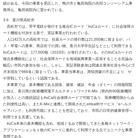
績がある。今回の事業を受託した、鴨川市と亀田病院の共同コンソーシアム事
務局も、亀田病院内に置かれている。
3-6 香川県高松市
高松市では、琴平電鉄が発行する複合ICカード「IruCaカード」に社会保障カ
ード機能を付加する形で、実証事業が行われている。
人口42万人の高松市では、住基カードの発行数は21,000枚に留まるが、バ
ス・琴電への乗車、商店街での買い物、香川大学学生証などとして利用できる
IruCaカードは、177,000枚（2010/3）が発行されている。そのIruCaカードの
複合多機能化により、社会保障カードを地域振興事業へ拡張することを目論み
幅広い市民の参加を狙った。しかし、実証実験参加は関連企業体社員を中心に5
月末現在で666名に留まっている。事業当事者は、周知啓蒙の不足により、や
や苦戦しているという認識である。
本事業では、基本機能である国保、健保、健診、年金（ダミー）の情報閲覧
に加え、香川県の医療機関電子カルテネットワークK-Mix（県内外90医療機関
が加入）との接続認証もIruCa社会保障カードで可能であり、医療機関側からみ
た利便性は高い。またK-Mixと連携して開発されたeHealthサービス「eヘルス
ケアバンク」も利用可能にすることを想定しており、市民の日常的健康管理へ
利用できる見通しである。
IruCa本来の基本機能も含め、地域ぐるみで開発してきた各種ネットワーク・
アプリケーションを１枚のICカードに集約して利用できる点でユニークな事業
形態である。