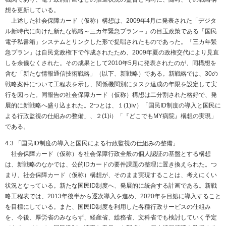
想を更新している。
上述した社会保障カード（仮称）構想は、2009年4月に発表された「デジタ
ル新時代に向けた新たな戦略～三カ年緊急プラン～」の目玉政策である「国民
電子私書箱」システムとリンクした形で提唱されたものであった。「三カ年緊
急プラン」は自民党政権下で作成されたため、2009年夏の政権交代により見直
しを余儀なくされた。その成果として2010年5月に発表されたのが、同構想を
含む「新たな情報通信技術戦略」（以下、新戦略）である。新戦略では、30の
戦略案件について工程表を示し、関係機関別にタスク達成の年限を設定して実
行を図った。同報告の社会保障カード（仮称）構想は二分割された格好で、発
展的に新戦略へ盛り込まれた。2つとは、１(1)ⅳ）「国民ID制度の導入と国民に
よる行政監視の仕組みの整備」、２(1)ⅰ）「『どこでもMY病院』構想の実現」
である。
4.3 「国民ID制度の導入と国民による行政監視の仕組みの整備」
社会保障カード（仮称）を社会保障行政全般の個人認証の基盤とする構想
は、新戦略のなかでは、公的IDカードの要件課題の整理に置き換えられた。つ
まり、社会保障カード（仮称）構想が、そのまま実現することは、考えにくい
状況となっている。新たな国民ID制度へ、発展的に統合する計画である。新戦
略工程表では、2013年後半から逐次導入を進め、2020年を目処に導入すること
を目標にしている。また、国民ID制度を利用した各種行政サービスの仕組み
を、今後、厚労省のみならず、経産省、総務省、文科省でも検討していく予定