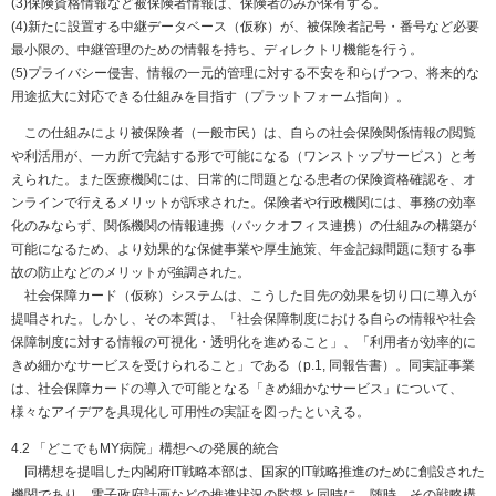
(3)保険資格情報など被保険者情報は、保険者のみが保有する。
(4)新たに設置する中継データベース（仮称）が、被保険者記号・番号など必要
最小限の、中継管理のための情報を持ち、ディレクトリ機能を行う。
(5)プライバシー侵害、情報の一元的管理に対する不安を和らげつつ、将来的な
用途拡大に対応できる仕組みを目指す（プラットフォーム指向）。
この仕組みにより被保険者（一般市民）は、自らの社会保険関係情報の閲覧
や利活用が、一カ所で完結する形で可能になる（ワンストップサービス）と考
えられた。また医療機関には、日常的に問題となる患者の保険資格確認を、オ
ンラインで行えるメリットが訴求された。保険者や行政機関には、事務の効率
化のみならず、関係機関の情報連携（バックオフィス連携）の仕組みの構築が
可能になるため、より効果的な保健事業や厚生施策、年金記録問題に類する事
故の防止などのメリットが強調された。
社会保障カード（仮称）システムは、こうした目先の効果を切り口に導入が
提唱された。しかし、その本質は、「社会保障制度における自らの情報や社会
保障制度に対する情報の可視化・透明化を進めること」、「利用者が効率的に
きめ細かなサービスを受けられること」である（p.1, 同報告書）。同実証事業
は、社会保障カードの導入で可能となる「きめ細かなサービス」について、
様々なアイデアを具現化し可用性の実証を図ったといえる。
4.2 「どこでもMY病院」構想への発展的統合
同構想を提唱した内閣府IT戦略本部は、国家的IT戦略推進のために創設された
機関であり、電子政府計画などの推進状況の監督と同時に、随時、その戦略構