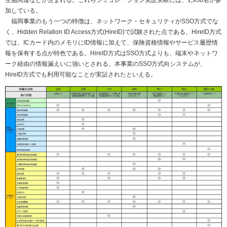
生届関連などが含まれる。これらシミュレーション実証実験には、1,938名が参
加している。
福岡事業のもう一つの特徴は、ネットワーク・セキュリティがSSO方式でな
く、Hidden Relation ID Access方式(HireID)で試験された点である。HireID方式
では、ICカード内のメモリにID情報に加えて、保険資格情報やサービス履歴情
報を保有する点が特色である。HireID方式はSSO方式よりも、端末やネットワ
ーク経由の情報漏えいに強いとされる。本事業のSSO方式向システムが、
HireID方式でも利用可能なことが実証されたといえる。