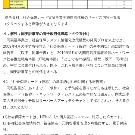
↑参考資料：社会保障カード実証事業実施自治体毎のサービス内容一覧表
（クリックすると画像が大きくなります）
４．解説；同実証事業の電子政府化戦略上の位置付け
同実証事業は、社会保障システム情報化政策構想の発展プロセス上では、
2009年4月の厚労省検討会「社会保障カード（仮称）の基本的な計画に関する
報告書」（以下、同報告書）と、2010年5月の内閣府高度情報通信ネットワー
ク社会推進戦略本部（IT戦略本部）「どこでもmy病院」構想（以下、同構想）
の、中間に位置付けられる。以下、これら報告書と構想について簡単に説明
し、同実証事業との関係を述べる。
4.1 「社会保障カード（仮称）の基本的な計画に関する報告書」
同報告書が、あくまで「（仮称）」と予防線を張りながらも提示した、社会
保障カード（仮称）・ネットワーク・システムの基本的な仕組みが、同実証事
業の共通部分；分散型サーバーのアーキテクチャとして採用された。その要点
は、次のとおり。
(1)社会保障カードは、HPKI方式の個人認証システムに対応したICカード。
(2)各種社会保険情報の、被保険者一元的な電算管理を可能にする、電子保険
証。