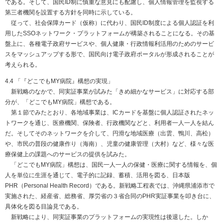
である。そして、国民ID制に慎重な意見にも配慮し、個人情報管理を監視する
第三者機関を設置する方針を同時に示している。
従って、社会保障カード（仮称）に代わり、国民ID制度による個人認証を利
用したSSOネットワーク・プラットフォームが構築されることになる。その基
盤上に、各種電子政府サービスや、個人健康・行政情報利活用のためのサービ
スをマッシュアップする形で、国民向け電子政府ポータルが形成されることが
考えられる。
4.4 「『どこでもMY病院』構想の実現」
新戦略のなかで、同実証事業が試みた「きめ細かなサービス」に対応する部
分が、「どこでもMY病院」構想である。
第１節でみたとおり、各地域事業は、ICカードを基盤に個人認証されたネッ
トワークを通じ、医療機関、保険者、行政機関などと、利用者一人一人を結ん
だ。そしてそのネットワークを介して、円滑な地域医療（出雲、鴨川、高松）
や、市民の普段の健康作り（海南）、児童の健康管理（大村）など、様々な医
療保健上の課題へのサービスの提供を試みた。
「どこでもMY病院」構想は、国民一人一人の保健・医療に関する情報を、個
人を単位に生涯を通じて、電子的に記録、蓄積、活用を図る、日本版
PHR（Personal Health Record）である。新戦略工程表では、沖縄県浦添市で
実施された、経産省、総務省、厚労省の３省合同のPHR実証事業を叩き台に、
具体化を図る目論見である。
新戦略により、同実証事業のプラットフォームの実現性は後退した。しか