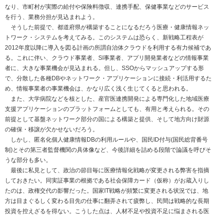
なり、市町村が実際の給付や保険料徴収、連携手配、保健事業などのサービス
を行う、業務分担が見込まれよう。
そうした前提で、都道府県が構築することになるだろう医療・健康情報ネッ
トワーク・システムを考えてみる。このシステムは恐らく、新戦略工程表が
2012年度以降に導入を図る計画の所謂自治体クラウドを利用する有力候補であ
る。これに伴い、クラウド事業者、SI事業者、アプリ開発業者などの情報事業
者に、大きな事業機会が見込まれる。但し、SSOからマッシュアップする形
で、分散した各種DBやネットワーク・アプリケーションに接続・利活用するた
め、情報事業者の事業機会は、かなり広く浅く生じてくると思われる。
また、大学病院などを核とした、産官医連携開発による専門化した地域医療
支援アプリケーションのプラットフォームとしても、有用と考えられる。その
前提として基盤ネットワーク部分の国による構築と提供、そして地方向け財源
の確保・移譲が欠かせないだろう。
しかし、匿名化個人健康情報DBの利用ルールや、国民ID付与(国民総背番号
制)とその第三者監督機関の具体像など、今後詳細を詰める段階で論議を呼びそ
うな部分も多い。
最後に私見として、政治の節目毎に医療情報化戦略が変更される弊害を指摘
しておきたい。同実証事業の根拠である社会保障カード（仮称）がお蔵入りし
たのは、政権交代の影響だった。国家IT戦略が頻繁に変更される状況では、地
方は目まぐるしく変わる目先の仕事に翻弄されて疲弊し、民間は戦略的な長期
投資を控えざるを得ない。こうした点は、人材不足や投資不足に悩まされる医