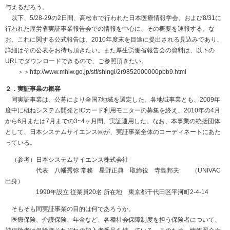
与えるだろう。
以下、5/28-29の2日間、高松市で行われた日本医療情報学会、および8/31に
行われた厚労省実証事業報告会での情報を中心に、その概要を速報する。な
お、これに関する公式報告は、2010年度末を目途に提出される見込みであり、
詳細はその公表をお待ち頂きたい。また厚生労働省報告会の資料は、以下の
URLでダウンロードできるので、ご参照頂きたい。
＞＞http://www.mhlw.go.jp/stf/shingi/2r9852000000pbb9.html
２．実証事業の概容
同実証事業は、公募により全国7地域を選定した。各地域事業とも、2009年
度中に概ねシステム開発とICカード利用モニターの募集を終え、2010年の4月
から6月または7月までの3~4ヶ月間、実証運用した。なお、本事業の統括団体
として、日本システムサイエンス㈱が、実証事業全体のコーディネートにあた
っている。
（参考）日本システムサイエンス株式会社
代表 八幡秀弥 常務 星野正典 取締役 寺島邦夫 （UNIVAC
出身）
1990年設立 従業員20名 所在地 東京都千代田区平河町2-4-14
そもそも同実証事業の目的は何であろうか。
医療保険、介護保険、年金など、各種社会保障制度を担う保険者について、