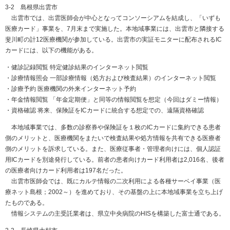
3-2 島根県出雲市
出雲市では、出雲医師会が中心となってコンソーシアムを結成し、「いずも
医療カード」事業を、7月末まで実施した。本地域事業には、出雲市と隣接する
斐川町の計12医療機関が参加している。出雲市の実証モニターに配布されるIC
カードには、以下の機能がある。
・健診記録閲覧 特定健診結果のインターネット閲覧
・診療情報照会 一部診療情報（処方および検査結果）のインターネット閲覧
・診療予約 医療機関の外来インターネット予約
・年金情報閲覧 「年金定期便」と同等の情報閲覧を想定（今回はダミー情報）
・資格確認 将来、保険証をICカードに統合する想定での、遠隔資格確認
本地域事業では、多数の診察券や保険証を１枚のICカードに集約できる患者
側のメリットと、医療機関をまたいで検査結果や処方情報を共有できる医療者
側のメリットを訴求している。また、医療従事者・管理者向けには、個人認証
用ICカードを別途発行している。前者の患者向けカード利用者は2,016名、後者
の医療者向けカード利用者は197名だった。
出雲市医師会では、既にカルテ情報の二次利用による各種サーベイ事業（医
療ネット島根；2002～）を進めており、その基盤の上に本地域事業を立ち上げ
たものである。
情報システムの主受託業者は、県立中央病院のHISを構築した富士通である。