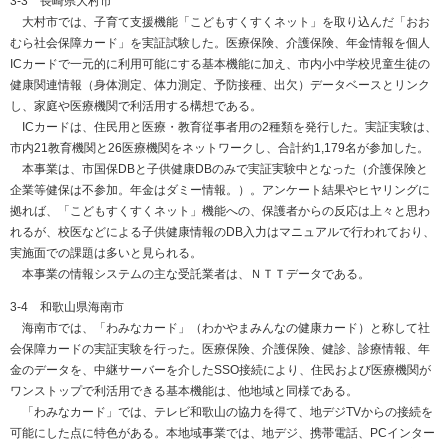
3-3 長崎県大村市
大村市では、子育て支援機能「こどもすくすくネット」を取り込んだ「おお
むら社会保障カード」を実証試験した。医療保険、介護保険、年金情報を個人
ICカードで一元的に利用可能にする基本機能に加え、市内小中学校児童生徒の
健康関連情報（身体測定、体力測定、予防接種、出欠）データベースとリンク
し、家庭や医療機関で利活用する構想である。
ICカードは、住民用と医療・教育従事者用の2種類を発行した。実証実験は、
市内21教育機関と26医療機関をネットワークし、合計約1,179名が参加した。
本事業は、市国保DBと子供健康DBのみで実証実験中となった（介護保険と
企業等健保は不参加。年金はダミー情報。）。アンケート結果やヒヤリングに
拠れば、「こどもすくすくネット」機能への、保護者からの反応は上々と思わ
れるが、校医などによる子供健康情報のDB入力はマニュアルで行われており、
実施面での課題は多いと見られる。
本事業の情報システムの主な受託業者は、ＮＴＴデータである。
3-4 和歌山県海南市
海南市では、「わみなカード」（わかやまみんなの健康カード）と称して社
会保障カードの実証実験を行った。医療保険、介護保険、健診、診療情報、年
金のデータを、中継サーバーを介したSSO接続により、住民および医療機関が
ワンストップで利活用できる基本機能は、他地域と同様である。
「わみなカード」では、テレビ和歌山の協力を得て、地デジTVからの接続を
可能にした点に特色がある。本地域事業では、地デジ、携帯電話、PCインター