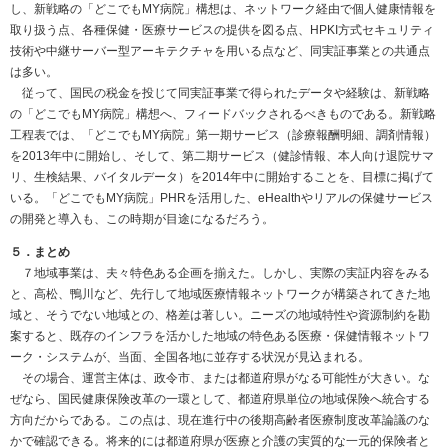
し、新戦略の「どこでもMY病院」構想は、ネットワーク経由で個人健康情報を
取り扱う点、各種保健・医療サービスの提供を図る点、HPKI方式セキュリティ
技術や中継サーバー型アーキテクチャを用いる点など、同実証事業との共通点
は多い。
従って、国民の税金を投じて同実証事業で得られたデータや経験は、新戦略
の「どこでもMY病院」構想へ、フィードバックされるべきものである。新戦略
工程表では、「どこでもMY病院」第一期サービス（診療報酬明細、調剤情報）
を2013年中に開始し、そして、第二期サービス（健診情報、本人向け退院サマ
リ、生検結果、バイタルデータ）を2014年中に開始することを、目標に掲げて
いる。「どこでもMY病院」PHRを活用した、eHealthやリアルの保健サービス
の開発と導入も、この時期が目途になるだろう。
５．まとめ
７地域事業は、夫々特色ある企画を揃えた。しかし、実際の実証内容をみる
と、高松、鴨川など、先行して地域医療情報ネットワークが構築されてきた地
域と、そうでない地域との、格差は著しい。ニーズの地域特性や資源制約を勘
案すると、既存のインフラを活かした地域の特色ある医療・保健情報ネットワ
ーク・システムが、当面、全国各地に並存する状況が見込まれる。
その場合、運営主体は、政令市、または都道府県がなる可能性が大きい。な
ぜなら、国民健康保険改革の一環として、都道府県単位の地域保険へ統合する
方向だからである。この点は、現在進行中の後期高齢者医療制度改革論議のな
かで確認できる。将来的には都道府県が医療と介護の実質的な一元的保険者と