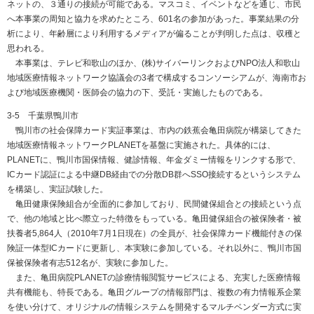
ネットの、３通りの接続が可能である。マスコミ、イベントなどを通じ、市民
へ本事業の周知と協力を求めたところ、601名の参加があった。事業結果の分
析により、年齢層により利用するメディアが偏ることが判明した点は、収穫と
思われる。
本事業は、テレビ和歌山のほか、(株)サイバーリンクおよびNPO法人和歌山
地域医療情報ネットワーク協議会の3者で構成するコンソーシアムが、海南市お
よび地域医療機関・医師会の協力の下、受託・実施したものである。
3-5 千葉県鴨川市
鴨川市の社会保障カード実証事業は、市内の鉄蕉会亀田病院が構築してきた
地域医療情報ネットワークPLANETを基盤に実施された。具体的には、
PLANETに、鴨川市国保情報、健診情報、年金ダミー情報をリンクする形で、
ICカード認証による中継DB経由での分散DB群へSSO接続するというシステム
を構築し、実証試験した。
亀田健康保険組合が全面的に参加しており、民間健保組合との接続という点
で、他の地域と比べ際立った特徴をもっている。亀田健保組合の被保険者・被
扶養者5,864人（2010年7月1日現在）の全員が、社会保障カード機能付きの保
険証一体型ICカードに更新し、本実験に参加している。それ以外に、鴨川市国
保被保険者有志512名が、実験に参加した。
また、亀田病院PLANETの診療情報閲覧サービスによる、充実した医療情報
共有機能も、特長である。亀田グループの情報部門は、複数の有力情報系企業
を使い分けて、オリジナルの情報システムを開発するマルチベンダー方式に実