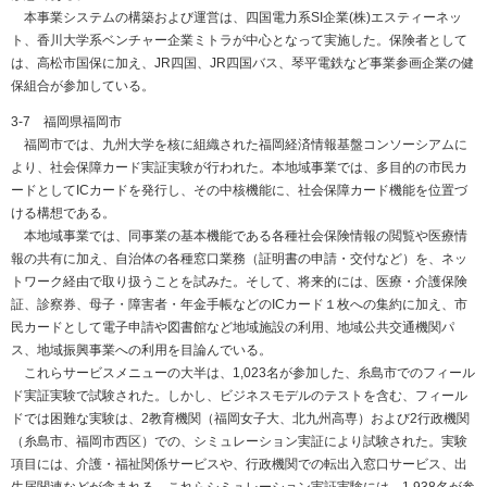
本事業システムの構築および運営は、四国電力系SI企業(株)エスティーネッ
ト、香川大学系ベンチャー企業ミトラが中心となって実施した。保険者として
は、高松市国保に加え、JR四国、JR四国バス、琴平電鉄など事業参画企業の健
保組合が参加している。
3-7 福岡県福岡市
福岡市では、九州大学を核に組織された福岡経済情報基盤コンソーシアムに
より、社会保障カード実証実験が行われた。本地域事業では、多目的の市民カ
ードとしてICカードを発行し、その中核機能に、社会保障カード機能を位置づ
ける構想である。
本地域事業では、同事業の基本機能である各種社会保険情報の閲覧や医療情
報の共有に加え、自治体の各種窓口業務（証明書の申請・交付など）を、ネッ
トワーク経由で取り扱うことを試みた。そして、将来的には、医療・介護保険
証、診察券、母子・障害者・年金手帳などのICカード１枚への集約に加え、市
民カードとして電子申請や図書館など地域施設の利用、地域公共交通機関パ
ス、地域振興事業への利用を目論んでいる。
これらサービスメニューの大半は、1,023名が参加した、糸島市でのフィール
ド実証実験で試験された。しかし、ビジネスモデルのテストを含む、フィール
ドでは困難な実験は、2教育機関（福岡女子大、北九州高専）および2行政機関
（糸島市、福岡市西区）での、シミュレーション実証により試験された。実験
項目には、介護・福祉関係サービスや、行政機関での転出入窓口サービス、出