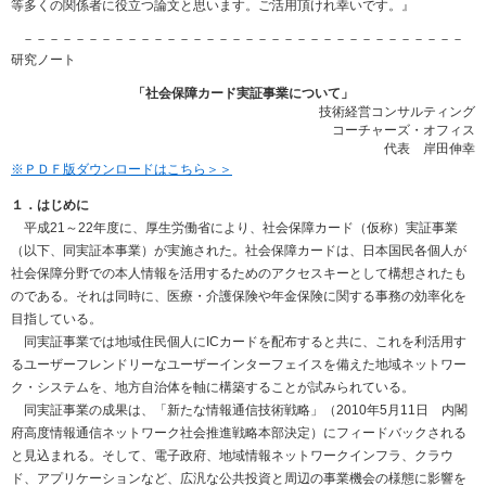
等多くの関係者に役立つ論文と思います。ご活用頂けれ幸いです。』
－－－－－－－－－－－－－－－－－－－－－－－－－－－－－－－－－－
研究ノート
「社会保障カード実証事業について」
技術経営コンサルティング
コーチャーズ・オフィス
代表 岸田伸幸
※ＰＤＦ版ダウンロードはこちら＞＞
１．はじめに
平成21～22年度に、厚生労働省により、社会保障カード（仮称）実証事業
（以下、同実証本事業）が実施された。社会保障カードは、日本国民各個人が
社会保障分野での本人情報を活用するためのアクセスキーとして構想されたも
のである。それは同時に、医療・介護保険や年金保険に関する事務の効率化を
目指している。
同実証事業では地域住民個人にICカードを配布すると共に、これを利活用す
るユーザーフレンドリーなユーザーインターフェイスを備えた地域ネットワー
ク・システムを、地方自治体を軸に構築することが試みられている。
同実証事業の成果は、「新たな情報通信技術戦略」（2010年5月11日 内閣
府高度情報通信ネットワーク社会推進戦略本部決定）にフィードバックされる
と見込まれる。そして、電子政府、地域情報ネットワークインフラ、クラウ
ド、アプリケーションなど、広汎な公共投資と周辺の事業機会の様態に影響を