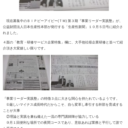
現在募集中のＢＩＰビーアイピー(ＴＭ) 第３期『事業リーダー実践塾』が、
公益財団法人日本生産性本部が発行する「生産性新聞」１０月５日号に紹介さ
れました。
４面の「教育・研修サービス企業特集」欄に、大手他社様企業研修と並べて紹
介頂き大変嬉しい限りです。
『事業リーダー実践塾』の特徴３点に大きな関心を持たれているようです。
①厳しいマイナス成長時代だからこそ、自ら変革し牽引する幹部を育成する
ことが大事
②理論と実践を兼ね備えた一流の専門講師陣が協力している
③月１回便利な場所での夜間コースであり、意欲あれば業務と平行して誰で