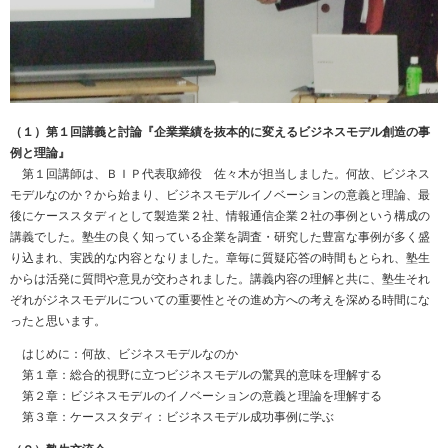
（１）第１回講義と討論『企業業績を抜本的に変えるビジネスモデル創造の事
例と理論』
第１回講師は、ＢＩＰ代表取締役 佐々木が担当しました。何故、ビジネス
モデルなのか？から始まり、ビジネスモデルイノベーションの意義と理論、最
後にケーススタディとして製造業２社、情報通信企業２社の事例という構成の
講義でした。塾生の良く知っている企業を調査・研究した豊富な事例が多く盛
り込まれ、実践的な内容となりました。章毎に質疑応答の時間もとられ、塾生
からは活発に質問や意見が交わされました。講義内容の理解と共に、塾生それ
ぞれがジネスモデルについての重要性とその進め方への考えを深める時間にな
ったと思います。
はじめに：何故、ビジネスモデルなのか
第１章：総合的視野に立つビジネスモデルの驚異的意味を理解する
第２章：ビジネスモデルのイノベーションの意義と理論を理解する
第３章：ケーススタディ：ビジネスモデル成功事例に学ぶ