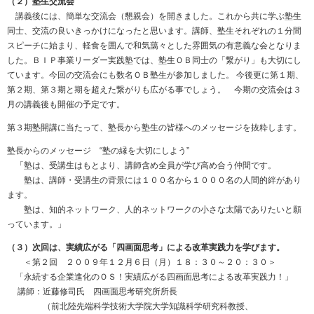
（２）塾生交流会
講義後には、簡単な交流会（懇親会）を開きました。これから共に学ぶ塾生
同士、交流の良いきっかけになったと思います。講師、塾生それぞれの１分間
スピーチに始まり、軽食を囲んで和気藹々とした雰囲気の有意義な会となりま
した。ＢＩＰ事業リーダー実践塾では、塾生ＯＢ同士の「繋がり」も大切にし
ています。今回の交流会にも数名ＯＢ塾生が参加しました。 今後更に第１期、
第２期、第３期と期を超えた繋がりも広がる事でしょう。 今期の交流会は３
月の講義後も開催の予定です。
第３期塾開講に当たって、塾長から塾生の皆様へのメッセージを抜粋します。
塾長からのメッセージ “塾の縁を大切にしよう”
「塾は、受講生はもとより、講師含め全員が学び高め合う仲間です。
塾は、講師・受講生の背景には１００名から１０００名の人間的絆があり
ます。
塾は、知的ネットワーク、人的ネットワークの小さな太陽でありたいと願
っています。」
（３）次回は、実績広がる「四画面思考」による改革実践力を学びます。
＜第２回 ２００９年１２月６日（月）１８：３０～２０：３０＞
「永続する企業進化のＯＳ！実績広がる四画面思考による改革実践力！」
講師：近藤修司氏 四画面思考研究所所長
（前北陸先端科学技術大学院大学知識科学研究科教授、