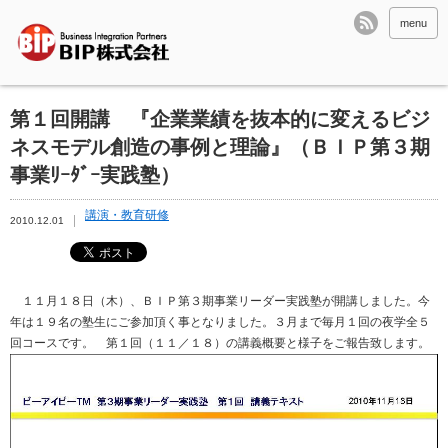
menu
第１回開講 『企業業績を抜本的に変えるビジ
ネスモデル創造の事例と理論』（ＢＩＰ第３期
事業ﾘｰﾀﾞｰ実践塾）
講演・教育研修
2010.12.01
１１月１８日（木）、ＢＩＰ第３期事業リーダー実践塾が開講しました。今
年は１９名の塾生にご参加頂く事となりました。３月まで毎月１回の夜学全５
回コースです。 第１回（１１／１８）の講義概要と様子をご報告致します。