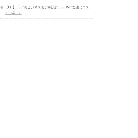
【FC】「FCのビジネスモデル設計 ―BMC左側（コス
ト）編―」