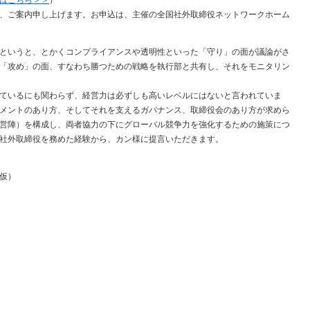
はこちら＞＞
）
、ご案内申し上げます。お申込は、主催の全国社外取締役ネットワークホーム
というと、とかくコンプライアンスや透明性といった「守り」の面が議論がさ
「攻め」の面、すなわち勝つための戦略を執行部と共有し、それをモニタリン
ているにも関わらず、経営力は必ずしも高いレベルにはないと言われていま
メントのあり方、そしてそれを支えるガバナンス、取締役会のあり方が求めら
営陣）を構成し、両者協力の下にグローバル競争力を強化するための施策につ
社外取締役を務めた経験から、カン様に提言いただきます。
仮）