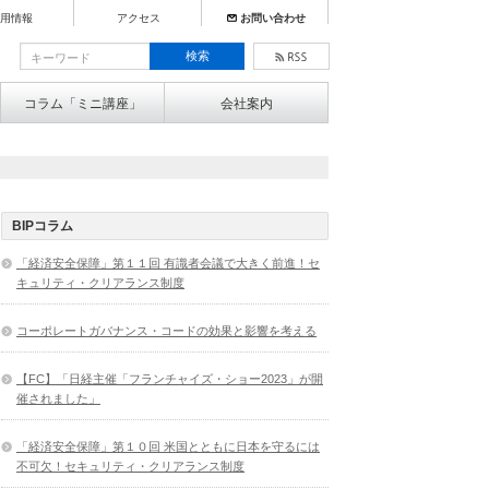
用情報
アクセス
お問い合わせ
コラム「ミニ講座」
会社案内
BIPコラム
「経済安全保障」第１１回 有識者会議で大きく前進！セ
キュリティ・クリアランス制度
コーポレートガバナンス・コードの効果と影響を考える
【FC】「日経主催「フランチャイズ・ショー2023」が開
催されました」
「経済安全保障」第１０回 米国とともに日本を守るには
不可欠！セキュリティ・クリアランス制度