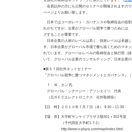
全国社外取締役ネットワークに加入しています。（
詳細
会員以外の方にも公開のセミナーが開催されますので
ページよりお願い致します。
日本ではコーポレート・ガバナンスや取締役会の役割
れがちですが、企業がグローバル競争で勝つためには、
グすることが重要です。
日本企業の人材のレベルは高く、技術レベルは卓越し
す。日本企業がグローバル市場で勝ち抜くためのマネジ
れています。グローバルレベルの取締役会と執行部（経
いて、グローバル企業のコンサルティング、日米企業の
■第５７回社外ネットセミナー
『グローバル競争に勝つマネジメントとガバナンス』（
Ｔ．Ｗ．カン 氏
グローバル・シナージー・アソシエイツ 代表
（元ＮＥＣエレクトロニクス 社外取締役）
【日 時】２０１０年７月７日（水） 9:30～11:30
【場 所】大手町サンケイプラザ３階301＋302号室
（千代田区大手町1-7-2）
http://www.s-plaza.com/map/index.html