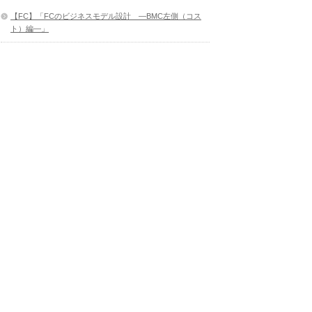
【FC】「FCのビジネスモデル設計 ―BMC左側（コス
ト）編―」