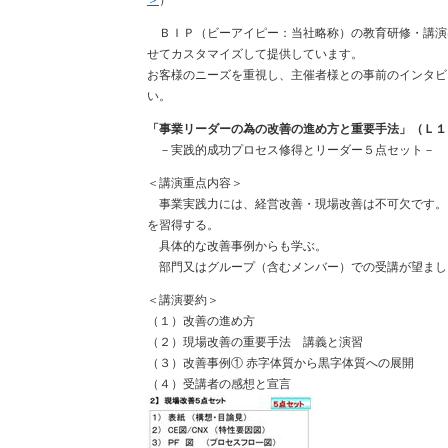
＞
）
ＢＩＰ（ビーアイピー：当社略称）の教育研修・講演
せてカスタマイズして提供しています。
お客様のニーズを重視し、主催者様との事前のインタビ
い。
「事業リーダーの為の改善の進め方と重要手法」（Ｌ１
－実践的成功プロセス修得とリーダー５点セット－
＜講演重点内容＞
事業実践力には、経営改善・現場改善は不可欠です。
を習得する。
具体的な改善事例からも学ぶ。
部門又はグループ（含むメンバー）での受講が望まし
＜講演要約＞
（１）改善の進め方
（２）現場改善の重要手法 講義と演習
（３）改善事例① 赤字体質から黒字体質への展開
（４）受講者の感想と宣言