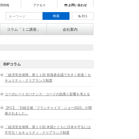
用情報
アクセス
お問い合わせ
コラム「ミニ講座」
会社案内
BIPコラム
「経済安全保障」第１１回 有識者会議で大きく前進！セ
キュリティ・クリアランス制度
コーポレートガバナンス・コードの効果と影響を考える
【FC】「日経主催「フランチャイズ・ショー2023」が開
催されました」
「経済安全保障」第１０回 米国とともに日本を守るには
不可欠！セキュリティ・クリアランス制度