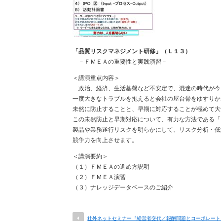
「品質リスクマネジメント研修」（Ｌ１３）
－ＦＭＥＡの重要性と実践演習－
＜講演重点内容＞
政治、経済、生活基盤など不安定で、混迷の時代が今
一度大きなトラブルを抱えると会社の屋台骨をゆすりか
未然に防止することと、早期に対応することが極めて大
この未然防止と早期対応について、有力な方法である「
製品や業務遂行リスクを明らかにして、リスク分析・低
競争力を向上させます。
＜講演要約＞
（１）ＦＭＥＡの進め方説明
（２）ＦＭＥＡ演習
（３）ナレッジデータベースのご紹介
社外ネットセミナー『経営者交代／報酬問題とコーポレート