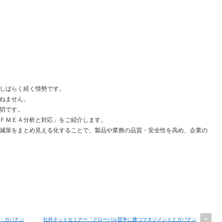
しばらく続く情勢です。
ねません。
切です。
ＦＭＥＡ分析と対応」をご紹介します。
減策をまとめ見える化することで、製品や業務の品質・安全性を高め、企業の
・ガバナン
社外ネットセミナー『グローバル競争に勝つマネジメントとガバナン