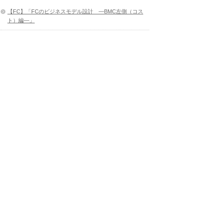
【FC】「FCのビジネスモデル設計 ―BMC左側（コス
ト）編―」