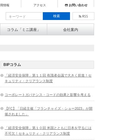
用情報
アクセス
お問い合わせ
コラム「ミニ講座」
会社案内
BIPコラム
「経済安全保障」第１１回 有識者会議で大きく前進！セ
キュリティ・クリアランス制度
コーポレートガバナンス・コードの効果と影響を考える
【FC】「日経主催「フランチャイズ・ショー2023」が開
催されました」
「経済安全保障」第１０回 米国とともに日本を守るには
不可欠！セキュリティ・クリアランス制度