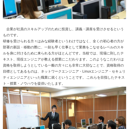
企業が社員のスキルアップのために投資し、講義・講座を受けさせるという
ものです。
研修を受けられる方々はみな経験者というわけではなく、全くの初心者の方が
部署の新設・移動の際に、一刻も早く仕事として業務をこなせるレベルのスキ
ルを身に付けるために来られる方がほとんどです。当校では、現場に則したテ
キスト、現役エンジニアが教える授業にこだわります。このようなこだわりは
資格を取得しようとしている一般の方々にも非常に大切なことで、資格取得の
目標としてあるものは、ネットワークエンジニア・Linuxエンジニア・セキュリ
ティエンジニアといった職業に就くということです。.これらを目指したテキス
ト・授業・ノウハウを提供いたします。