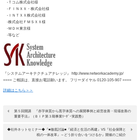
-Ｔコム株式会社様
-ＦＩＮＸＸ・株式会社様
-ＩＮＴＸＸ株式会社様
-株式会社ＦＭＳＸＸ様
-ＭＤＨ東京様
-等など
『システムアーキテクチュアナレッジ』 http://www.networkacademy.jp/
==== ご相談は、直接お電話願います。 フリーダイヤル 0120-105-907 ====
詳細はこちら＞＞
第５回開講 『赤字体質から黒字体質への展開事例と経営改善・現場改善の
重要手法』（ＢＩＰ第３期事業ﾘｰﾀﾞｰ実践塾）
◆社外ネットセミナー◆『■徹底討論■『経済と生活の再建』VS『社会保障と
税の一体改革』～どう折り合いをつけるか』開催のご紹介