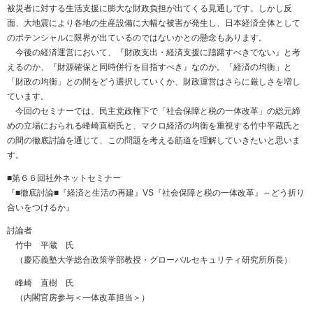
被災者に対する生活支援に膨大な財政負担が出てくる見通しです。しかし反
面、大地震により各地の生産設備に大幅な被害が発生し、日本経済全体として
のポテンシャルに限界が出ているのではないかとの懸念もあります。
今後の経済運営において、『財政支出・経済支援に躊躇すべきでない』と考
えるのか、『財源確保と同時併行を目指すべき』なのか。「経済の均衡」と
「財政の均衡」との間をどう選択していくか、財政運営はさらに厳しさを増し
ています。
今回のセミナーでは、民主党政権下で「社会保障と税の一体改革」の総元締
めの立場におられる峰崎直樹氏と、マクロ経済の均衡を重視する竹中平蔵氏と
の間の徹底討論を通じて、この問題を考える筋道を理解していきたいと思いま
す。
■第６６回社外ネットセミナー
『■徹底討論■『経済と生活の再建』VS『社会保障と税の一体改革』～どう折り
合いをつけるか』
討論者
竹中 平蔵 氏
（慶応義塾大学総合政策学部教授・グローバルセキュリティ研究所所長）
峰崎 直樹 氏
（内閣官房参与＜一体改革担当＞）