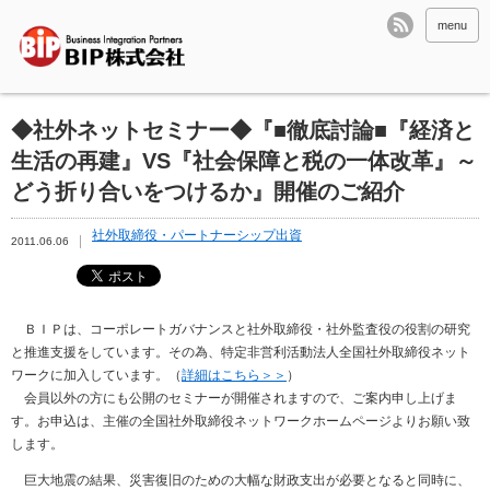
menu
◆社外ネットセミナー◆『■徹底討論■『経済と
生活の再建』VS『社会保障と税の一体改革』～
どう折り合いをつけるか』開催のご紹介
社外取締役・パートナーシップ出資
2011.06.06
ＢＩＰは、コーポレートガバナンスと社外取締役・社外監査役の役割の研究
と推進支援をしています。その為、特定非営利活動法人全国社外取締役ネット
ワークに加入しています。（
詳細はこちら＞＞
）
会員以外の方にも公開のセミナーが開催されますので、ご案内申し上げま
す。お申込は、主催の全国社外取締役ネットワークホームページよりお願い致
します。
巨大地震の結果、災害復旧のための大幅な財政支出が必要となると同時に、