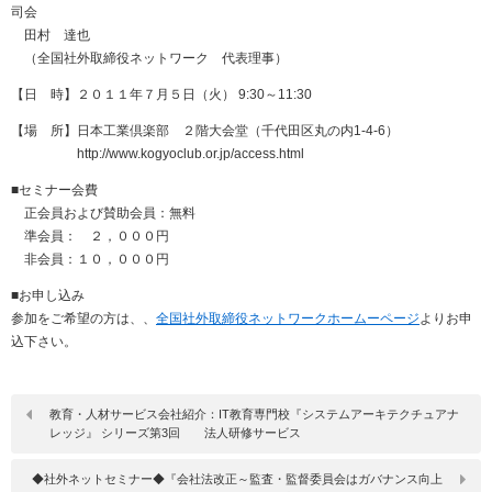
司会
田村 達也
（全国社外取締役ネットワーク 代表理事）
【日 時】２０１１年７月５日（火） 9:30～11:30
【場 所】日本工業倶楽部 ２階大会堂（千代田区丸の内1-4-6）
http://www.kogyoclub.or.jp/access.html
■セミナー会費
正会員および賛助会員：無料
準会員： ２，０００円
非会員：１０，０００円
■お申し込み
参加をご希望の方は、、
全国社外取締役ネットワークホームーページ
よりお申
込下さい。
教育・人材サービス会社紹介：IT教育専門校『システムアーキテクチュアナ
レッジ』 シリーズ第3回 法人研修サービス
◆社外ネットセミナー◆『会社法改正～監査・監督委員会はガバナンス向上