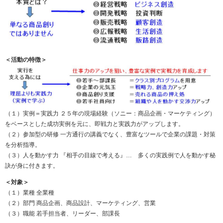
＜活動の特徴＞
（１）実例＝実践力 ２５年の現場経験（ソニー：商品企画・マーケティング）
をベースとした成功実例を元に、即戦力と実践力がアップします。
（２）参加型の研修 一方通行の講義でなく、豊富なツールで企業の課題・対策
を分析指導。
（３）人を動かす力 『相手の目線で考える』… 多くの実践例で人を動かす秘
訣が身に付きます。
＜対象＞
（１）業種 全業種
（２）部門 商品企画、商品設計、マーケティング、営業
（３）職能 若手担当者、リーダー、部課長