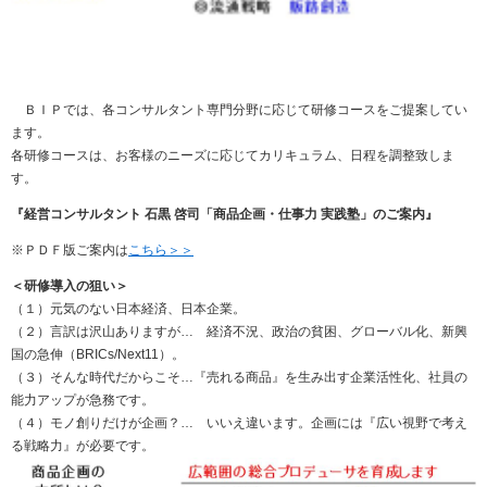
ＢＩＰでは、各コンサルタント専門分野に応じて研修コースをご提案してい
ます。
各研修コースは、お客様のニーズに応じてカリキュラム、日程を調整致しま
す。
『経営コンサルタント 石黒 啓司「商品企画・仕事力 実践塾」のご案内』
※ＰＤＦ版ご案内は
こちら＞＞
＜研修導入の狙い＞
（１）元気のない日本経済、日本企業。
（２）言訳は沢山ありますが… 経済不況、政治の貧困、グローバル化、新興
国の急伸（BRICs/Next11）。
（３）そんな時代だからこそ…『売れる商品』を生み出す企業活性化、社員の
能力アップが急務です。
（４）モノ創りだけが企画？… いいえ違います。企画には『広い視野で考え
る戦略力』が必要です。