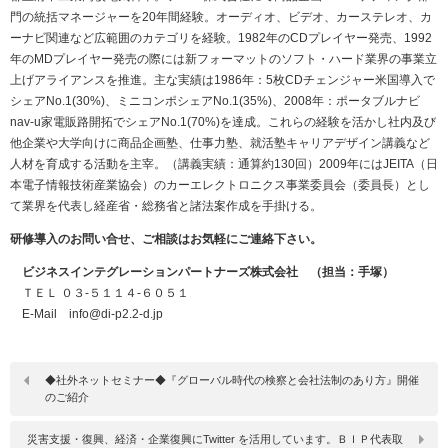
門の統括マネージャーを20年間経験。オーディオ、ビデオ、カーステレオ、カ
ーナビ関連など広範囲のカテゴリを経験。1982年のCDプレイヤー発売、1992
年のMDプレイヤー発売の際には新フォーマットのソフト・ハード業界の事業立
上げアライアンスを推進。主な実績は1986年：5枚CDチェンジャー米国導入で
シェアNo.1(30%)、ミニコンポシェアNo.1(35%)、2008年：ポータブルナビ
nav-u家電販路開拓でシェアNo.1(70%)を達成。これらの経験を活かし社内及び
他企業や大学向けに商品企画塾、仕事力塾、就活塾キャリアデザイン講義など
人材を育成する活動を主宰。（講義実績：通算約130回）2009年にはJEITA（日
本電子情報技術産業協会）のカーエレクトロニクス事業委員会（委員長）とし
て業界を代表し経産省・総務省と諸法案作成を手掛ける。
研修導入のお問い合せ、ご相談はお気軽にご連絡下さい。
ビジネスインテグレーションパートナーズ株式会社 （担当：手塚）
ＴＥＬ ０３-５１１４-６０５１
E-Mail info@di-p2.2-d.jp
◆社外ネットセミナー◆『グローバル時代の検察と会社法制のあり方』開催
のご紹介
災害支援・復興、経済・企業復興にTwitter を活用しています。ＢＩＰ代表取