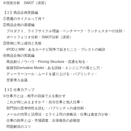
⑤現状分析 SWOT（演習）
【２】商品企画実践編
①悪魔のサイクルって何？
②商品企画の基礎編
プロダクト、ライフサイクル理論・ベンチマーク・ランチェスターの法則・
ポートフォリオ分析・SWOT分析（演習）
③実例に学ぶ成功と失敗
iPODとWM・あるカーナビ戦争で起きたこと・ブレストの秘訣
④商品企画の実践編
商品創りノウハウ・Pricing Structure・流通を知る・
販路別Derivative Model・ある語録・エンジニアの落とし穴・
ディーラーコール・ムードを盛り上げる・パブリシティ・
営業導入会議
【３】仕事力アップ
①仕事力とは…相手の目線で人を動かす
これが何にみえますか？・自分仕事と他人仕事・
部門別の思考特性を読む・パブリシティの成功例・
メールの功罪と活用法・エライ上司の攻略法・仕事は速攻力が命・
仕事の効率とは・市場調査、出張報告の必殺技
問題解決のコツ