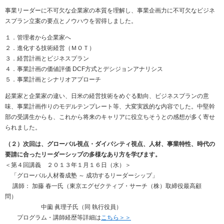
事業リーダーに不可欠な企業家の本質を理解し、事業企画力に不可欠なビジネ
スプラン立案の要点とノウハウを習得しました。
１．管理者から企業家へ
２．進化する技術経営（ＭＯＴ）
３．経営計画とビジネスプラン
４．事業計画の価値評価 DCF方式とデシジョンアナリシス
５．事業計画とシナリオアプローチ
起業家と企業家の違い、日米の経営技術をめぐる動向、ビジネスプランの意
味、事業計画作りのモデルテンプレート等、大変実践的な内容でした。中堅幹
部の受講生からも、これから将来のキャリアに役立ちそうとの感想が多く寄せ
られました。
（２）次回は、グローバル視点・ダイバシティ視点、人材、事業特性、時代の
要請に合ったリーダーシップの多様なあり方を学びます。
＜第４回講義 ２０１３年１月１６日（水）＞
「グローバル人材養成塾 ～ 成功するリーダーシップ」
講師： 加藤 春一氏（東京エグゼクティブ・サーチ（株）取締役最高顧
問）
中薗 眞理子氏（同 執行役員）
プログラム・講師経歴等詳細は
こちら＞＞