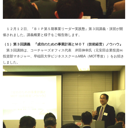
１２月１２日、『ＢＩＰ第５期事業リーダー実践塾』第３回講義・演習が開
催されました。講義概要と様子をご報告致します。
（１）第３回講義 『成功のための事業計画とＭＯＴ（技術経営）ノウハウ』
第３回講師は、コーチャーズオフィス代表 岸田伸幸氏（元安田企業投資㈱
投資部マネジャー、早稲田大学ビジネススクールMBA（MOT専攻））をお招き
しました。