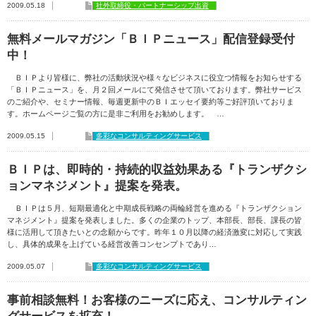
2009.05.18
社外取締役・パートナーシップ出資
無料メールマガジン「ＢＩＰニュース」配信登録受付
中！
ＢＩＰより皆様に、弊社の活動状況や様々なビジネスに役立つ情報をお知らせする
「ＢＩＰニュース」を、月２回メールにて発信させて頂いております。弊社サービス
のご紹介や、セミナー情報、毎週更新中のＢＩエッセイ要約等ご好評頂いておりま
す。ホームページご覧の方に是非ご利用をお勧めします。 …
2009.05.15
多彩なコンサルティングサービス
ＢＩＰは、即時的・持続的収益効果ある『トランザクシ
ョンマネジメント』提案を発表。
ＢＩＰは５月、短期最適化と中期成長戦略の両輪経営を進める『トランザクション
マネジメント』提案を発表しました。多くの企業のトップ、本部長、部長、課長の皆
様に活用して頂きたいとの念願からです。昨年１０月以降の経済激変に対応して実践
し、具体的成果を上げている経営改善コンセンプトであり…
2009.05.07
多彩なコンサルティングサービス
事前相談無料！お客様のニーズに応え、コンサルティン