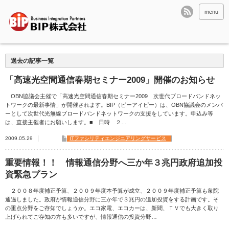
menu
過去の記事一覧
「高速光空間通信春期セミナー2009」開催のお知らせ
OBN協議会主催で「高速光空間通信春期セミナー2009 次世代ブロードバンドネッ
トワークの最新事情」が開催されます。BIP（ビーアイピー）は、OBN協議会のメンバ
ーとして次世代光無線ブロードバンドネットワークの支援をしています。申込み等
は、直接主催者にお願いします。■ 日時 ２…
2009.05.29
ITファシリティエンジニアリングサービス
重要情報！！ 情報通信分野へ三か年３兆円政府追加投
資緊急プラン
２００８年度補正予算、２００９年度本予算が成立、２００９年度補正予算も衆院
通過しました。政府が情報通信分野に三か年で３兆円の追加投資をする計画です。そ
の重点分野をご存知でしょうか。エコ家電、エコカーは、新聞、ＴＶでも大きく取り
上げられてご存知の方も多いですが、情報通信の投資分野…