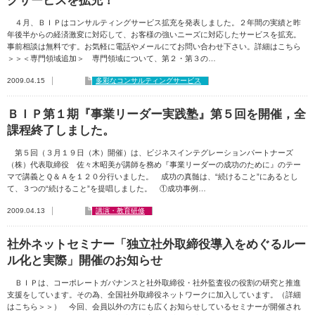
グサービスを拡充！
４月、ＢＩＰはコンサルティングサービス拡充を発表しました。２年間の実績と昨
年後半からの経済激変に対応して、お客様の強いニーズに対応したサービスを拡充。
事前相談は無料です。お気軽に電話やメールにてお問い合わせ下さい。詳細はこちら
＞＞＜専門領域追加＞ 専門領域について、第２・第３の…
2009.04.15
多彩なコンサルティングサービス
ＢＩＰ第１期『事業リーダー実践塾』第５回を開催，全
課程終了しました。
第５回（３月１９日（木）開催）は、ビジネスインテグレーションパートナーズ
（株）代表取締役 佐々木昭美が講師を務め『事業リーダーの成功のために』のテー
マで講義とＱ＆Ａを１２０分行いました。 成功の真髄は、“続けること”にあるとし
て、３つの“続けること”を提唱しました。 ①成功事例…
2009.04.13
講演・教育研修
社外ネットセミナー「独立社外取締役導入をめぐるルー
ル化と実際」開催のお知らせ
ＢＩＰは、コーポレートガバナンスと社外取締役・社外監査役の役割の研究と推進
支援をしています。その為、全国社外取締役ネットワークに加入しています。（詳細
はこちら＞＞） 今回、会員以外の方にも広くお知らせしているセミナーが開催され