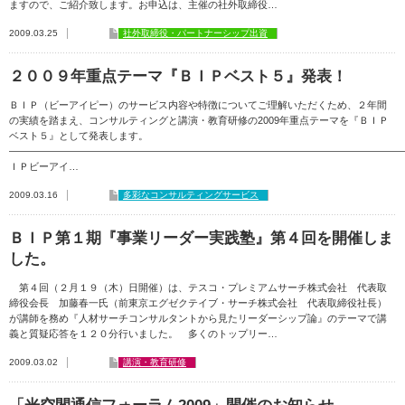
ますので、ご紹介致します。お申込は、主催の社外取締役…
2009.03.25
社外取締役・パートナーシップ出資
２００９年重点テーマ『ＢＩＰベスト５』発表！
ＢＩＰ（ビーアイピー）のサービス内容や特徴についてご理解いただくため、２年間
の実績を踏まえ、コンサルティングと講演・教育研修の2009年重点テーマを『ＢＩＰ
ベスト５』として発表します。
――――――――――――――――――――――――――――――――――――――――
ＩＰビーアイ…
2009.03.16
多彩なコンサルティングサービス
ＢＩＰ第１期『事業リーダー実践塾』第４回を開催しま
した。
第４回（２月１９（木）日開催）は、テスコ・プレミアムサーチ株式会社 代表取
締役会長 加藤春一氏（前東京エグゼクテイブ・サーチ株式会社 代表取締役社長）
が講師を務め『人材サーチコンサルタントから見たリーダーシップ論』のテーマで講
義と質疑応答を１２０分行いました。 多くのトップリー…
2009.03.02
講演・教育研修