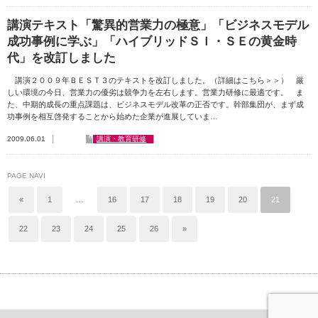
講演テキスト「驚異的営業力の極意」「ビジネスモデル
成功事例に学ぶ」「ハイブリッドＳＩ・ＳＥの黄金時
代」を改訂しました
講演２００９年ＢＥＳＴ３のテキストを改訂しました。（詳細はこちら＞＞） 厳
しい環境の今日、営業力の優劣は競争力を左右します。営業力研修に最適です。 ま
た、中期的成長の重点課題は、ビジネスモデル改革の正否です。幹部集団が、まず成
功事例を相互啓発することから始めた企業が進展していま…
2009.06.01
講演・教育研修
PAGE NAVI
«
1
…
16
17
18
19
20
21
22
23
24
25
26
»