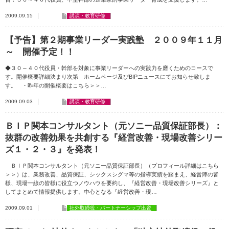
2009.09.15
講演・教育研修
【予告】第２期事業リーダー実践塾 ２００９年１１月
～ 開催予定！！
◆３０～４０代役員・幹部を対象に事業リーダーへの実践力を磨くためのコースで
す。開催概要詳細決まり次第 ホームページ及びBIPニュースにてお知らせ致しま
す。 ・昨年の開催概要はこちら＞＞…
2009.09.03
講演・教育研修
ＢＩＰ関本コンサルタント（元ソニー品質保証部長）：
抜群の改善効果を共創する『経営改善・現場改善シリー
ズ１・２・３』を発表！
ＢＩＰ関本コンサルタント（元ソニー品質保証部長）（プロフィール詳細はこちら
＞＞）は、業務改善、品質保証、シックスシグマ等の指導実績を踏まえ、経営陣の皆
様、現場一線の皆様に役立つノウハウを要約し、『経営改善・現場改善シリーズ』と
してまとめて情報提供します。中心となる『経営改善・現…
2009.09.01
社外取締役・パートナーシップ出資