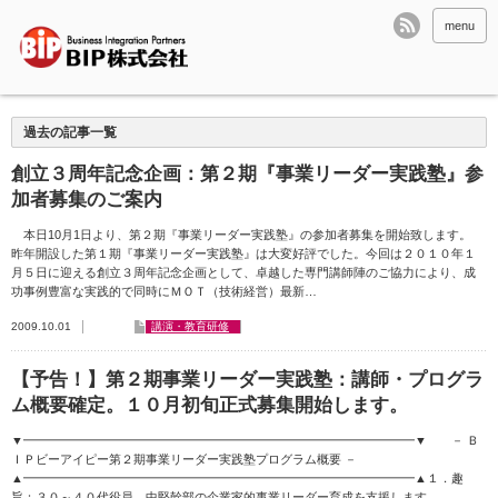
menu
過去の記事一覧
創立３周年記念企画：第２期『事業リーダー実践塾』参
加者募集のご案内
本日10月1日より、第２期『事業リーダー実践塾』の参加者募集を開始致します。
昨年開設した第１期『事業リーダー実践塾』は大変好評でした。今回は２０１０年１
月５日に迎える創立３周年記念企画として、卓越した専門講師陣のご協力により、成
功事例豊富な実践的で同時にＭＯＴ（技術経営）最新…
2009.10.01
講演・教育研修
【予告！】第２期事業リーダー実践塾：講師・プログラ
ム概要確定。１０月初旬正式募集開始します。
▼━━━━━━━━━━━━━━━━━━━━━━━━━━━━━━━━▼ － Ｂ
ＩＰビーアイピー第２期事業リーダー実践塾プログラム概要 －
▲━━━━━━━━━━━━━━━━━━━━━━━━━━━━━━━━▲１．趣
旨：３０～４０代役員、中堅幹部の企業家的事業リーダー育成を支援します。…