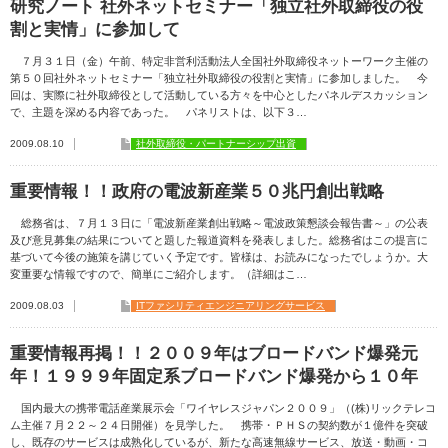
研究ノート 社外ネットセミナー「独立社外取締役の役
割と実情」に参加して
７月３１日（金）午前、特定非営利活動法人全国社外取締役ネットーワーク主催の
第５０回社外ネットセミナー「独立社外取締役の役割と実情」に参加しました。 今
回は、実際に社外取締役として活動している方々を中心としたパネルデスカッション
で、主題を深める内容であった。 パネリストは、以下３…
2009.08.10
社外取締役・パートナーシップ出資
重要情報！！政府の電波新産業５０兆円創出戦略
総務省は、７月１３日に「電波新産業創出戦略～電波政策懇談会報告書～」の公表
及び意見募集の結果についてと題した報道資料を発表しました。総務省はこの提言に
基づいて今後の施策を講じていく予定です。皆様は、お読みになったでしょうか。大
変重要な情報ですので、簡単にご紹介します。（詳細はこ…
2009.08.03
ITファシリティエンジニアリングサービス
重要情報再掲！！２００９年はブロードバンド爆発元
年！１９９９年固定系ブロードバンド爆発から１０年
国内最大の携帯電話産業展示会「ワイヤレスジャパン２００９」（(株)リックテレコ
ム主催７月２２～２４日開催）を見学した。 携帯・ＰＨＳの契約数が１億件を突破
し、既存のサービスは成熟化しているが、新たな高速無線サービス、放送・動画・コ