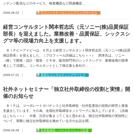
ンテンツ配信などのサービス、検査機器など関連機器…
2009.08.03
ITファシリティエンジニアリングサービス
経営コンサルタント関本哲志氏（元ソニー(株)品質保証
部長）を迎えました。業務改善・品質保証、シックスシ
グマ等の現場力向上を支援します。
ＢＩＰビーアイピーは、６月より経営コンサルタント関本哲志氏（元ソニー(株)品質
保証部長）を迎えました。（プロフィール詳細はこちら＞＞） 関本氏は、ソニー
（株）で開発・設計・製造・ＣＲＭ、販売部門等のシックスシグマ、業務改善の指導
者として活躍し、コンサルタントとして独立後も各社の…
2009.07.01
多彩なコンサルティングサービス
社外ネットセミナー「独立社外取締役の役割と実情」開
催のお知らせ
ＢＩＰは、コーポレートガバナンスと社外取締役・社外監査役の役割の研究と推進
支援をしています。その為、全国社外取締役ネットワークに加入しています。（詳細
はこちら＞＞） 今後、注目が集まってくると思われる、独立社外取締役の実効性に
ついて、実際に独立社外取締役を務めている方のお話を聞…
2009.06.09
社外取締役・パートナーシップ出資