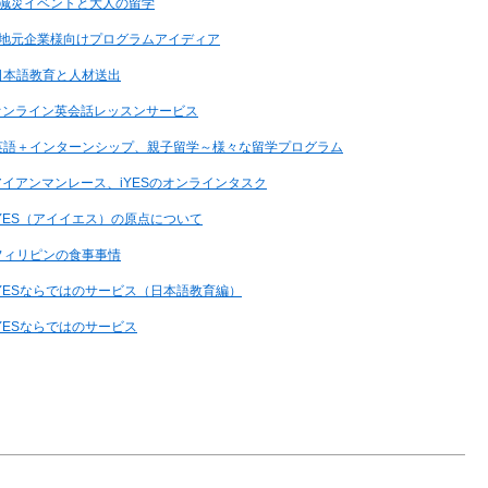
 減災イベントと大人の留学
 地元企業様向けプログラムアイディア
日本語教育と人材送出
 オンライン英会話レッスンサービス
 英語＋インターンシップ、親子留学～様々な留学プログラム
アイアンマンレース、iYESのオンラインタスク
iYES（アイイエス）の原点について
フィリピンの食事事情
iYESならではのサービス（日本語教育編）
YESならではのサービス