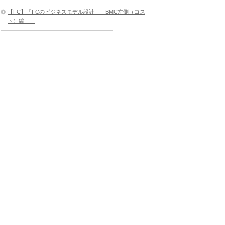
【FC】「FCのビジネスモデル設計 ―BMC左側（コス
ト）編―」