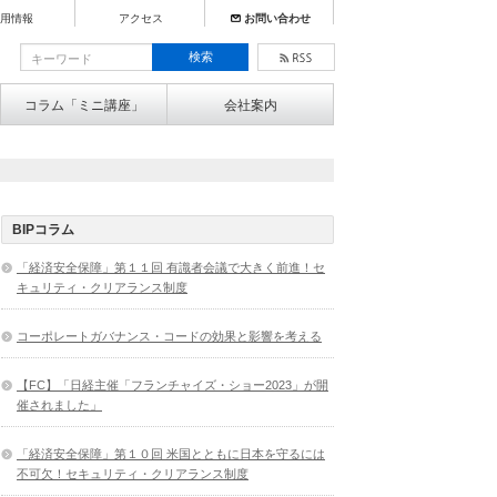
用情報
アクセス
お問い合わせ
コラム「ミニ講座」
会社案内
BIPコラム
「経済安全保障」第１１回 有識者会議で大きく前進！セ
キュリティ・クリアランス制度
コーポレートガバナンス・コードの効果と影響を考える
【FC】「日経主催「フランチャイズ・ショー2023」が開
催されました」
「経済安全保障」第１０回 米国とともに日本を守るには
不可欠！セキュリティ・クリアランス制度