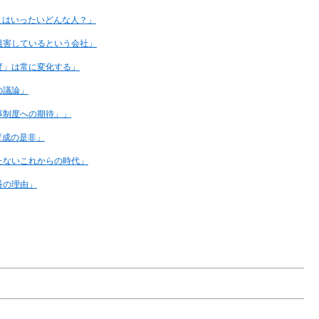
とはいったいどんな人？」
阻害しているという会社」
度」は常に変化する」
の議論」
事制度への期待」」
育成の是非」
たないこれからの時代」
番の理由」