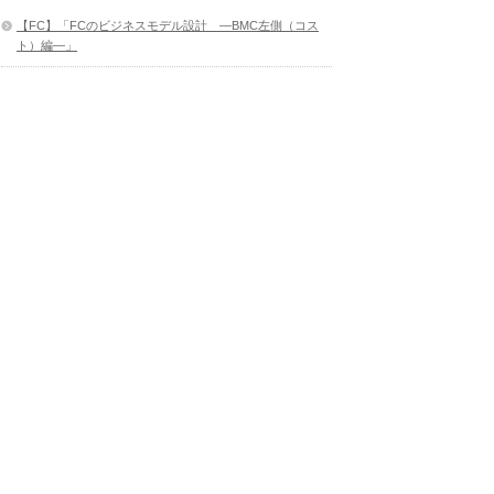
【FC】「FCのビジネスモデル設計 ―BMC左側（コス
ト）編―」