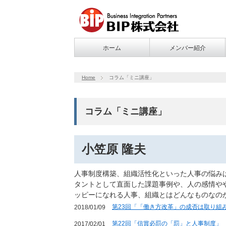
ホーム
メンバー紹介
Home
コラム「ミニ講座」
コラム「ミニ講座」
小笠原 隆夫
人事制度構築、組織活性化といった人事の悩み
タントとして直面した課題事例や、人の感情や
ッピーになれる人事、組織とはどんなものなの
第23回「「働き方改革」の成否は取り組
2018/01/09
第22回「信賞必罰の「罰」と人事制度」
2017/02/01