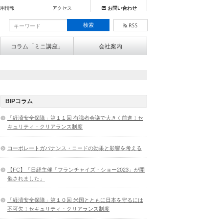
用情報
アクセス
お問い合わせ
コラム「ミニ講座」
会社案内
BIPコラム
「経済安全保障」第１１回 有識者会議で大きく前進！セ
キュリティ・クリアランス制度
コーポレートガバナンス・コードの効果と影響を考える
【FC】「日経主催「フランチャイズ・ショー2023」が開
催されました」
「経済安全保障」第１０回 米国とともに日本を守るには
不可欠！セキュリティ・クリアランス制度