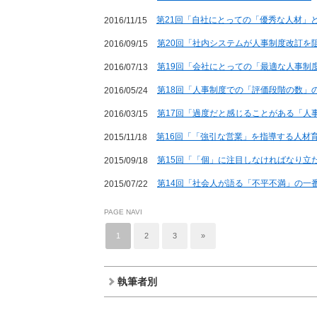
第21回「自社にとっての「優秀な人材」
2016/11/15
第20回「社内システムが人事制度改訂を
2016/09/15
第19回「会社にとっての「最適な人事制
2016/07/13
第18回「人事制度での「評価段階の数」
2016/05/24
第17回「過度だと感じることがある「人
2016/03/15
第16回「「強引な営業」を指導する人材
2015/11/18
第15回「「個」に注目しなければなり立
2015/09/18
第14回「社会人が語る「不平不満」の一
2015/07/22
PAGE NAVI
1
2
3
»
執筆者別