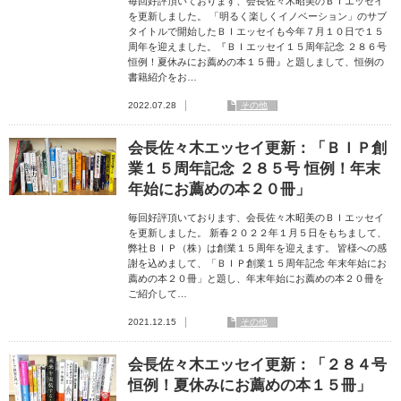
毎回好評頂いております、会長佐々木昭美のＢＩエッセイ
を更新しました。 「明るく楽しくイノベーション」のサブ
タイトルで開始したＢＩエッセイも今年７月１０日で１５
周年を迎えました。『ＢＩエッセイ１５周年記念 ２８６号
恒例！夏休みにお薦めの本１５冊』と題しまして、恒例の
書籍紹介をお…
2022.07.28
その他
会長佐々木エッセイ更新：「ＢＩＰ創
業１５周年記念 ２８５号 恒例！年末
年始にお薦めの本２０冊」
毎回好評頂いております、会長佐々木昭美のＢＩエッセイ
を更新しました。 新春２０２２年１月５日をもちまして、
弊社ＢＩＰ（株）は創業１５周年を迎えます。 皆様への感
謝を込めまして、「ＢＩＰ創業１５周年記念 年末年始にお
薦めの本２０冊」と題し、年末年始にお薦めの本２０冊を
ご紹介して…
2021.12.15
その他
会長佐々木エッセイ更新：「２８４号
恒例！夏休みにお薦めの本１５冊」