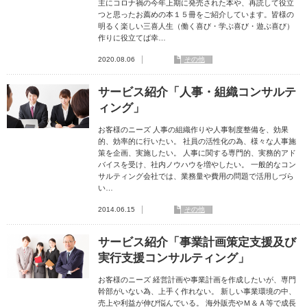
主にコロナ禍の今年上期に発売された本や、再読して役立
つと思ったお薦めの本１５冊をご紹介しています。皆様の
明るく楽しい三喜人生（働く喜び・学ぶ喜び・遊ぶ喜び）
作りに役立てば幸…
2020.08.06
その他
サービス紹介「人事・組織コンサルテ
ィング」
お客様のニーズ 人事の組織作りや人事制度整備を、効果
的、効率的に行いたい。 社員の活性化の為、様々な人事施
策を企画、実施したい。 人事に関する専門的、実務的アド
バイスを受け、社内ノウハウを増やしたい。 一般的なコン
サルティング会社では、業務量や費用の問題で活用しづら
い…
2014.06.15
その他
サービス紹介「事業計画策定支援及び
実行支援コンサルティング」
お客様のニーズ 経営計画や事業計画を作成したいが、専門
幹部がいない為、上手く作れない。 新しい事業環境の中、
売上や利益が伸び悩んでいる。 海外販売やＭ＆Ａ等で成長