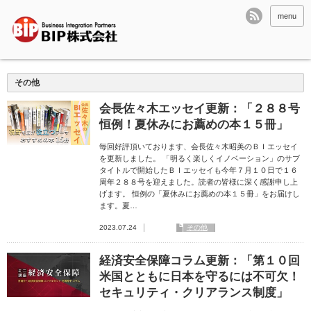
menu
その他
会長佐々木エッセイ更新：「２８８号
恒例！夏休みにお薦めの本１５冊」
毎回好評頂いております、会長佐々木昭美のＢＩエッセイ
を更新しました。 「明るく楽しくイノベーション」のサブ
タイトルで開始したＢＩエッセイも今年７月１０日で１６
周年２８８号を迎えました。読者の皆様に深く感謝申し上
げます。 恒例の「夏休みにお薦めの本１５冊」をお届けし
ます。夏…
2023.07.24
その他
経済安全保障コラム更新：「第１０回
米国とともに日本を守るには不可欠！
セキュリティ・クリアランス制度」