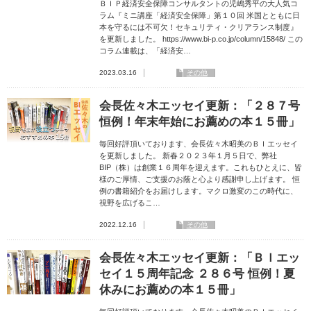
ＢＩＰ経済安全保障コンサルタントの児嶋秀平の大人気コ
ラム『ミニ講座「経済安全保障」第１０回 米国とともに日
本を守るには不可欠！セキュリティ・クリアランス制度』
を更新しました。 https://www.bi-p.co.jp/column/15848/ この
コラム連載は、「経済安…
2023.03.16
その他
会長佐々木エッセイ更新：「２８７号
恒例！年末年始にお薦めの本１５冊」
毎回好評頂いております、会長佐々木昭美のＢＩエッセイ
を更新しました。 新春２０２３年１月５日で、弊社
BIP（株）は創業１６周年を迎えます。これもひとえに、皆
様のご厚情、ご支援のお蔭と心より感謝申し上げます。 恒
例の書籍紹介をお届けします。マクロ激変のこの時代に、
視野を広げるこ…
2022.12.16
その他
会長佐々木エッセイ更新：「ＢＩエッ
セイ１５周年記念 ２８６号 恒例！夏
休みにお薦めの本１５冊」