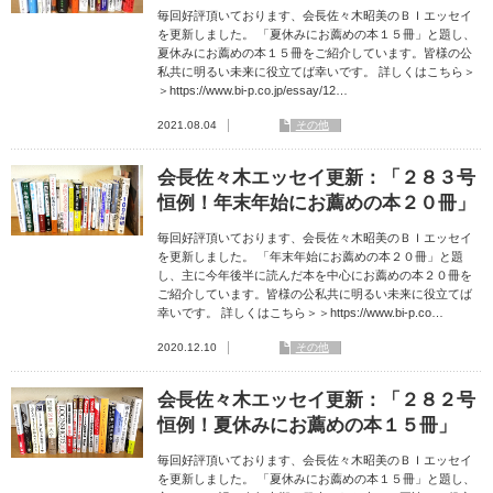
毎回好評頂いております、会長佐々木昭美のＢＩエッセイ
を更新しました。 「夏休みにお薦めの本１５冊」と題し、
夏休みにお薦めの本１５冊をご紹介しています。皆様の公
私共に明るい未来に役立てば幸いです。 詳しくはこちら＞
＞https://www.bi-p.co.jp/essay/12…
2021.08.04
その他
会長佐々木エッセイ更新：「２８３号
恒例！年末年始にお薦めの本２０冊」
毎回好評頂いております、会長佐々木昭美のＢＩエッセイ
を更新しました。 「年末年始にお薦めの本２０冊」と題
し、主に今年後半に読んだ本を中心にお薦めの本２０冊を
ご紹介しています。皆様の公私共に明るい未来に役立てば
幸いです。 詳しくはこちら＞＞https://www.bi-p.co…
2020.12.10
その他
会長佐々木エッセイ更新：「２８２号
恒例！夏休みにお薦めの本１５冊」
毎回好評頂いております、会長佐々木昭美のＢＩエッセイ
を更新しました。 「夏休みにお薦めの本１５冊」と題し、