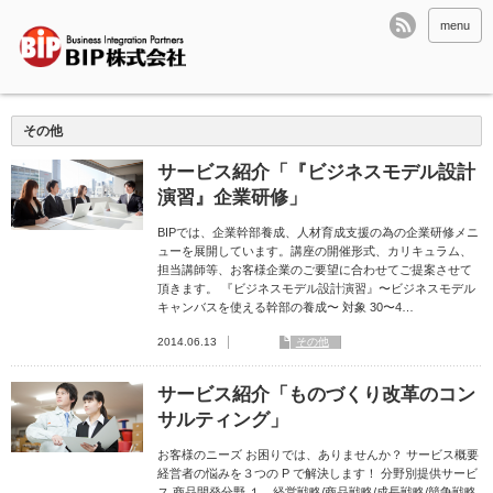
menu
その他
サービス紹介「『ビジネスモデル設計
演習』企業研修」
BIPでは、企業幹部養成、人材育成支援の為の企業研修メニ
ューを展開しています。講座の開催形式、カリキュラム、
担当講師等、お客様企業のご要望に合わせてご提案させて
頂きます。 『ビジネスモデル設計演習』〜ビジネスモデル
キャンバスを使える幹部の養成〜 対象 30〜4…
2014.06.13
その他
サービス紹介「ものづくり改革のコン
サルティング」
お客様のニーズ お困りでは、ありませんか？ サービス概要
経営者の悩みを３つの P で解決します！ 分野別提供サービ
ス 商品開発分野 １．経営戦略/商品戦略/成長戦略/競争戦略