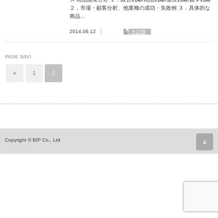
２．市場・顧客分析、他業種の成功・失敗例 ３．具体的な
商品…
2014.06.12
その他
PAGE NAVI
«
1
2
ペ
Copyright © BIP Co., Ltd