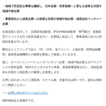
・地域で安定的な事業を継続し、日本全国・世界規模へと更なる成長を目指す
地域中核企業
・事業再生から成長企業への発展を目指す地域中核企業・成長志向ベンチャー
企業
出資支援と並行して、企業経営経験者、IPOやM&A経験者・専門家が、直接経
営アドバイスを行う経営支援を行い、企業様と並走して、事業成長に向けた持
続的支援を行います。
弊社はミニファンドであり、VC、CVC、各ファンド、上場企業、民間金融機
関、政府系金融機関との連携を重視して推進していきます。
更に、オープンイノベーションでベンチャー企業、地域中核企業とのアライア
ンスや資本提携、M&Aでビジネスモデル革新、新規事業開発を行い、持続的成
長を目指す上場企業との橋渡しを推進します。
お問い合わせいただく課題感、スケール感、支援方法は様々です。是非お気軽
にご相談ください。
＞＞
お問い合わせフォームはこちら
無料相談会も実施中です。