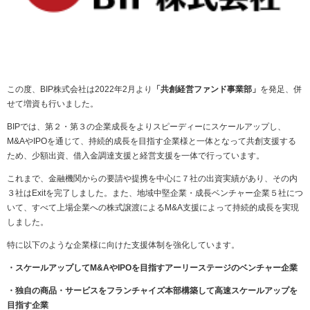
この度、BIP株式会社は2022年2月より
「共創経営ファンド事業部」
を発足、併
せて増資も行いました。
BIPでは、第２・第３の企業成長をよりスピーディーにスケールアップし、
M&AやIPOを通じて、持続的成長を目指す企業様と一体となって共創支援する
ため、少額出資、借入金調達支援と経営支援を一体で行っています。
これまで、金融機関からの要請や提携を中心に７社の出資実績があり、その内
３社はExitを完了しました。また、地域中堅企業・成長ベンチャー企業５社につ
いて、すべて上場企業への株式譲渡によるM&A支援によって持続的成長を実現
しました。
特に以下のような企業様に向けた支援体制を強化しています。
・スケールアップしてM&AやIPOを目指すアーリーステージのベンチャー企業
・独自の商品・サービスをフランチャイズ本部構築して高速スケールアップを
目指す企業