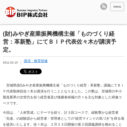
menu
(財)みやぎ産業振興機構主催「ものづくり経
営：革新塾」にてＢＩＰ代表佐々木が講演予
定。
講演・教育研修
2011.02.15
宮城県(財)みやぎ産業振興機構主催「ものづくり経営：革新塾」講義にてＢＩ
Ｐ代表取締役佐々木が講演を行うこととなりました。この塾は、宮城県の中小
製造業界の次世代を担う経営者及び後継者候補の方々を主な対象とした研修コ
ースです。
今回は、「人材育成」にテーマを絞り、計３回コースで、経験豊かな経営者
「先達」の経験談から経営者・管理者としての”経営マインドの気づき”を得る場
を提供いたします。佐々木は、２月２３日開催の第２回講義講師を務めること