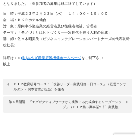
となりました。（※参加者の募集は既に終了しています）
日 時：平成２３年２月２３日（水） １４：００～１５：００
会 場：ＫＫＲホテル仙台
対 象：県内中小製造業の経営者及び後継者候補、管理者
テーマ：「モノづくりはヒトづくり――次世代を担う人材の育成」
講 師：佐々木昭美氏（ビジネスインテグレーションパートナーズ㈱代表取締
役社長）
詳細は＞＞
(財)みやぎ産業振興機構ホームページ
をご覧下さい
以上
ＢＩＰ教育研修コース：「改善リーダー実践研修一日コース」（経営コンサ
ルタント 関本哲志が担当）を発表
第４回開講 『エグゼクティブサーチから実際にみた成功するリーダーシッ
プ』（ＢＩＰ第３期事業ﾘｰﾀﾞｰ実践塾）