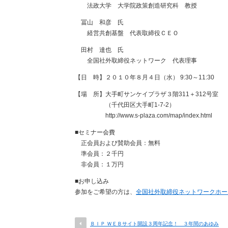
法政大学 大学院政策創造研究科 教授
冨山 和彦 氏
経営共創基盤 代表取締役ＣＥＯ
田村 達也 氏
全国社外取締役ネットワーク 代表理事
【日 時】２０１０年８月４日（水） 9:30～11:30
【場 所】大手町サンケイプラザ３階311＋312号室
（千代田区大手町1-7-2）
http://www.s-plaza.com/map/index.html
■セミナー会費
正会員および賛助会員：無料
準会員：２千円
非会員：１万円
■お申し込み
参加をご希望の方は、
全国社外取締役ネットワークホー
ＢＩＰ ＷＥＢサイト開設３周年記念！ ３年間のあゆみ