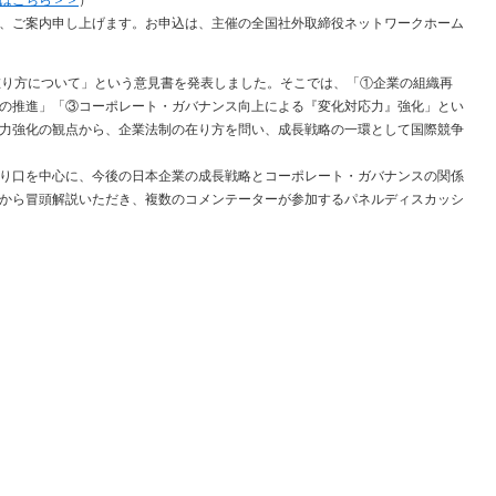
はこちら＞＞
）
、ご案内申し上げます。お申込は、主催の全国社外取締役ネットワークホーム
り方について」という意見書を発表しました。そこでは、「①企業の組織再
の推進」「③コーポレート・ガバナンス向上による『変化対応力』強化」とい
力強化の観点から、企業法制の在り方を問い、成長戦略の一環として国際競争
り口を中心に、今後の日本企業の成長戦略とコーポレート・ガバナンスの関係
から冒頭解説いただき、複数のコメンテーターが参加するパネルディスカッシ