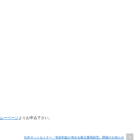
ムーページ
よりお申込下さい。
社外ネットセミナー『包括利益が求める株主重視経営』開催のお知らせ