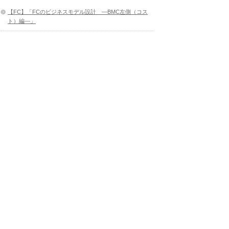
【FC】「FCのビジネスモデル設計 ―BMC左側（コス
ト）編―」