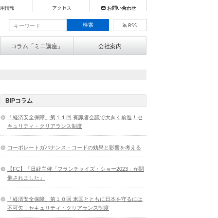
用情報
アクセス
お問い合わせ
コラム「ミニ講座」
会社案内
BIPコラム
「経済安全保障」第１１回 有識者会議で大きく前進！セ
キュリティ・クリアランス制度
コーポレートガバナンス・コードの効果と影響を考える
【FC】「日経主催「フランチャイズ・ショー2023」が開
催されました」
「経済安全保障」第１０回 米国とともに日本を守るには
不可欠！セキュリティ・クリアランス制度