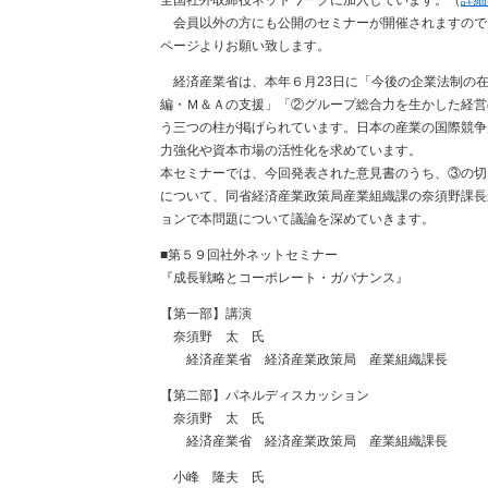
全国社外取締役ネットワークに加入しています。（
詳細
会員以外の方にも公開のセミナーが開催されますので
ページよりお願い致します。
経済産業省は、本年６月23日に「今後の企業法制の在
編・Ｍ＆Ａの支援」「②グループ総合力を生かした経営
う三つの柱が掲げられています。日本の産業の国際競争
力強化や資本市場の活性化を求めています。
本セミナーでは、今回発表された意見書のうち、③の切
について、同省経済産業政策局産業組織課の奈須野課長
ョンで本問題について議論を深めていきます。
■第５９回社外ネットセミナー
『成長戦略とコーポレート・ガバナンス』
【第一部】講演
奈須野 太 氏
経済産業省 経済産業政策局 産業組織課長
【第二部】パネルディスカッション
奈須野 太 氏
経済産業省 経済産業政策局 産業組織課長
小峰 隆夫 氏