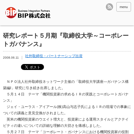
menu
研究レポート５月期『取締役大学～コーポレー
トガバナンス』
社外取締役・パートナーシップ出資
2008.06.11
ＮＰＯ法人社外取締役ネットワーク主催の「取締役大学講座―ガバナンス構
築編Ⅰ」研究に引き続き出席しました。
５月１４日 テーマ「機関投資家の求めるＩＲの実践とコーポレートガバナ
ンス」
ジェイ・ユーラス・アイアール(株)高山与志子氏によるＩＲの現場での事象に
ついての講義と意見交換がされました。
英米の機関投資家のウエイト増大と、投資家による運用スタイルとアクテイ
ビティの違いについての詳細な理解の大切さを痛感しました。
５月２７日 テーマ「コーポレート・ガバナンスにおける機関投資家の役割