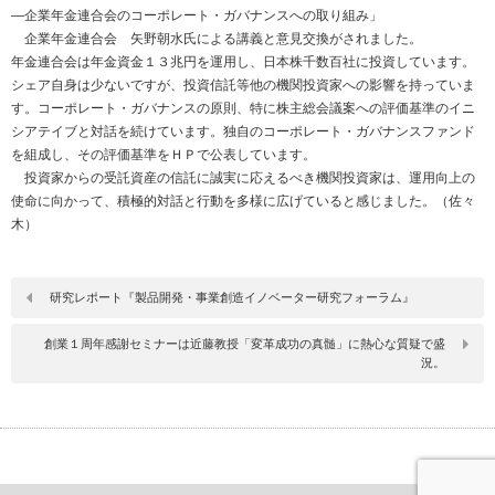
―企業年金連合会のコーポレート・ガバナンスへの取り組み」
企業年金連合会 矢野朝水氏による講義と意見交換がされました。
年金連合会は年金資金１３兆円を運用し、日本株千数百社に投資しています。
シェア自身は少ないですが、投資信託等他の機関投資家への影響を持っていま
す。コーポレート・ガバナンスの原則、特に株主総会議案への評価基準のイニ
シアテイブと対話を続けています。独自のコーポレート・ガバナンスファンド
を組成し、その評価基準をＨＰで公表しています。
投資家からの受託資産の信託に誠実に応えるべき機関投資家は、運用向上の
使命に向かって、積極的対話と行動を多様に広げていると感じました。（佐々
木）
研究レポート『製品開発・事業創造イノベーター研究フォーラム』
創業１周年感謝セミナーは近藤教授「変革成功の真髄」に熱心な質疑で盛
況。