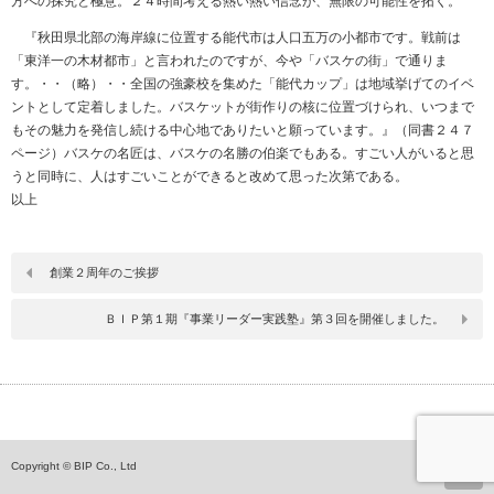
方への探究と極意。２４時間考える熱い熱い信念が、無限の可能性を拓く。
『秋田県北部の海岸線に位置する能代市は人口五万の小都市です。戦前は
「東洋一の木材都市」と言われたのですが、今や「バスケの街」で通りま
す。・・（略）・・全国の強豪校を集めた「能代カップ」は地域挙げてのイベ
ントとして定着しました。バスケットが街作りの核に位置づけられ、いつまで
もその魅力を発信し続ける中心地でありたいと願っています。』（同書２４７
ページ）バスケの名匠は、バスケの名勝の伯楽でもある。すごい人がいると思
うと同時に、人はすごいことができると改めて思った次第である。
以上
創業２周年のご挨拶
ＢＩＰ第１期『事業リーダー実践塾』第３回を開催しました。
ペ
Copyright © BIP Co., Ltd