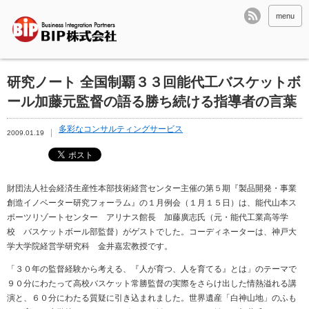
menu
研究ノート 全国制覇３３回能代工バスケットボ
ール加藤元監督の語る勝ち続ける指導者の言葉
多彩なコンサルティングサービス
2009.01.19
財団法人社会経済生産性本部技術経営センター主催の第５期『製品開発・事業
創造イノベーター研究フォーラム』の１月例会（１月１５日）は、能代山本ス
ポーツリゾートセンター アリナス館長 加藤廣志氏（元・能代工業高等学
校 バスケットボール部監督）がゲストでした。コーディネーターは、神戸大
学大学院経営学研究科 金井嘉宏教授です。
「３０年の監督経験から考える、『人が育つ、人を育てる』とは」のテーマで
９０分にわたって高校バスケット常勝監督の実際をさらけ出した情熱溢れる講
演と、６０分にわたる質疑に引き込まれました。世界遺産「白神山地」のふも