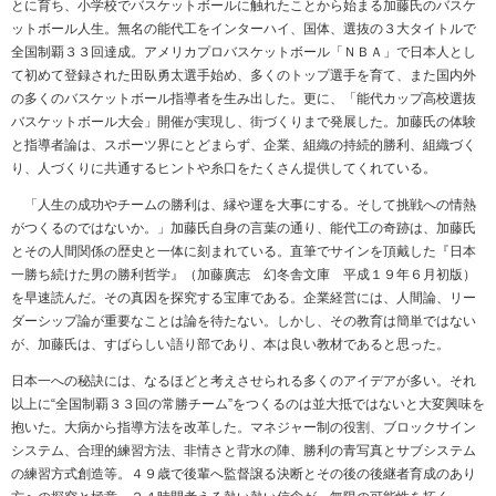
とに育ち、小学校でバスケットボールに触れたことから始まる加藤氏のバスケ
ットボール人生。無名の能代工をインターハイ、国体、選抜の３大タイトルで
全国制覇３３回達成。アメリカプロバスケットボール「ＮＢＡ」で日本人とし
て初めて登録された田臥勇太選手始め、多くのトップ選手を育て、また国内外
の多くのバスケットボール指導者を生み出した。更に、「能代カップ高校選抜
バスケットボール大会」開催が実現し、街づくりまで発展した。加藤氏の体験
と指導者論は、スポーツ界にとどまらず、企業、組織の持続的勝利、組織づく
り、人づくりに共通するヒントや糸口をたくさん提供してくれている。
「人生の成功やチームの勝利は、縁や運を大事にする。そして挑戦への情熱
がつくるのではないか。」加藤氏自身の言葉の通り、能代工の奇跡は、加藤氏
とその人間関係の歴史と一体に刻まれている。直筆でサインを頂戴した『日本
一勝ち続けた男の勝利哲学』（加藤廣志 幻冬舎文庫 平成１９年６月初版）
を早速読んだ。その真因を探究する宝庫である。企業経営には、人間論、リー
ダーシップ論が重要なことは論を待たない。しかし、その教育は簡単ではない
が、加藤氏は、すばらしい語り部であり、本は良い教材であると思った。
日本一への秘訣には、なるほどと考えさせられる多くのアイデアが多い。それ
以上に“全国制覇３３回の常勝チーム”をつくるのは並大抵ではないと大変興味を
抱いた。大病から指導方法を改革した。マネジャー制の役割、ブロックサイン
システム、合理的練習方法、非情さと背水の陣、勝利の青写真とサブシステム
の練習方式創造等。４９歳で後輩へ監督譲る決断とその後の後継者育成のあり