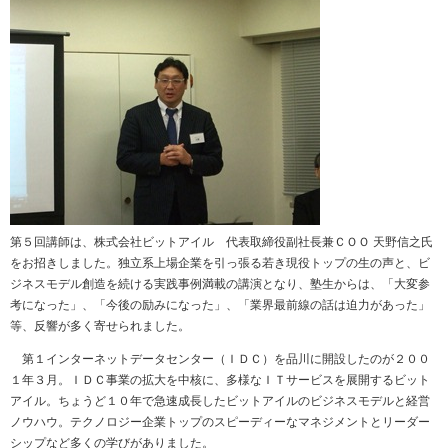
第５回講師は、株式会社ビットアイル 代表取締役副社長兼ＣＯＯ 天野信之氏
をお招きしました。独立系上場企業を引っ張る若き現役トップの生の声と、ビ
ジネスモデル創造を続ける実践事例満載の講演となり、塾生からは、「大変参
考になった」、「今後の励みになった」、「業界最前線の話は迫力があった」
等、反響が多く寄せられました。
第１インターネットデータセンター（ＩＤＣ）を品川に開設したのが２００
１年３月。ＩＤＣ事業の拡大を中核に、多様なＩＴサービスを展開するビット
アイル。ちょうど１０年で急速成長したビットアイルのビジネスモデルと経営
ノウハウ。テクノロジー企業トップのスピーディーなマネジメントとリーダー
シップなど多くの学びがありました。