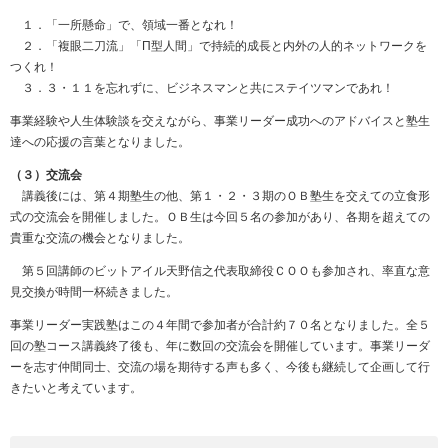
１．「一所懸命」で、領域一番となれ！
２．「複眼二刀流」「Π型人間」で持続的成長と内外の人的ネットワークを
つくれ！
３．３・１１を忘れずに、ビジネスマンと共にステイツマンであれ！
事業経験や人生体験談を交えながら、事業リーダー成功へのアドバイスと塾生
達への応援の言葉となりました。
（３）交流会
講義後には、第４期塾生の他、第１・２・３期のＯＢ塾生を交えての立食形
式の交流会を開催しました。ＯＢ生は今回５名の参加があり、各期を超えての
貴重な交流の機会となりました。
第５回講師のビットアイル天野信之代表取締役ＣＯＯも参加され、率直な意
見交換が時間一杯続きました。
事業リーダー実践塾はこの４年間で参加者が合計約７０名となりました。全５
回の塾コース講義終了後も、年に数回の交流会を開催しています。事業リーダ
ーを志す仲間同士、交流の場を期待する声も多く、今後も継続して企画して行
きたいと考えています。