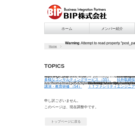
ホーム
メンバー紹介
Warning
Warning
: Attempt to read property "post_pa
: Attempt to read property "post_pa
Home
TOPICS
Warning
/usr/home/mw2pd5d26j/www/htdocs/wordpress/wp-content/themes/dynamic/taxonomy-topics-cat.php
: Undefined variable $tarmslug in
on line
30
Warning
/usr/home/mw2pd5d26
: 
多様なコンサルティングサービス （55）
社外取締役
/usr/home/mw2pd5d26j/www/htdocs/wordpress/wp-co
Warning
/usr/home/mw2pd5d26j/www/htdocs/wordpress/wp-cont
: Undefined variabl
講演・教育研修 （54）
ＩＴファシリティエンジニア
申し訳ございません。
このページは、現在調整中です。
トップページに戻る