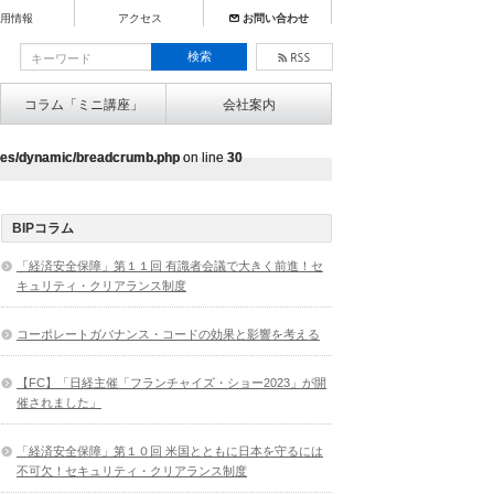
用情報
アクセス
お問い合わせ
コラム「ミニ講座」
会社案内
mes/dynamic/breadcrumb.php
mes/dynamic/breadcrumb.php
on line
on line
30
30
BIPコラム
「経済安全保障」第１１回 有識者会議で大きく前進！セ
キュリティ・クリアランス制度
コーポレートガバナンス・コードの効果と影響を考える
【FC】「日経主催「フランチャイズ・ショー2023」が開
催されました」
「経済安全保障」第１０回 米国とともに日本を守るには
不可欠！セキュリティ・クリアランス制度