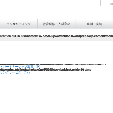
採
コンサルティング
教育研修・人材育成
事例・実績
rent" on null in
rent" on null in
/usr/home/mw2pd5d26j/www/htdocs/wordpress/wp-content/the
/usr/home/mw2pd5d26j/www/htdocs/wordpress/wp-content/the
j/www/htdocs/wordpress/wp-content/themes/dynamic/taxonomy-topics-cat.php
Undefined variable $tarmslug in
Warning
on line
: Undefined variable $tarmslug in
30
・パートナーシップ出資 （0）
ntent/themes/dynamic/taxonomy-topics-cat.php
ent/themes/dynamic/taxonomy-topics-cat.php
e $tarmslug in
on line
30
on line
30
リングサービス （17）