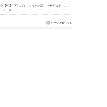
【FC】「FCのビジネスモデル設計 ―BMC左側（コス
ト）編―」
ページ上部へ戻る