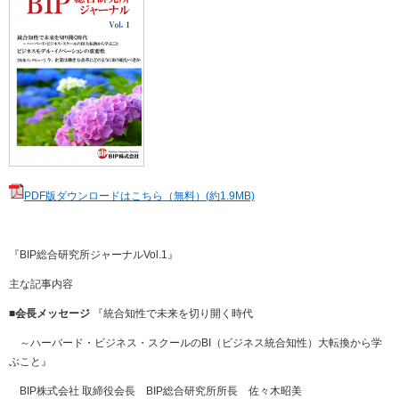
PDF
版ダウンロードはこちら（無料）
(
約
1.9MB)
『
BIP
総合研究所ジャーナル
Vol.1
』
主な記事内容
■会長メッセージ
『統合知性で未来を切り開く時代
～ハーバード・ビジネス・スクールの
BI
（ビジネス統合知性）大転換から学
ぶこと』
BIP
株式会社 取締役会長
BIP
総合研究所所長 佐々木昭美