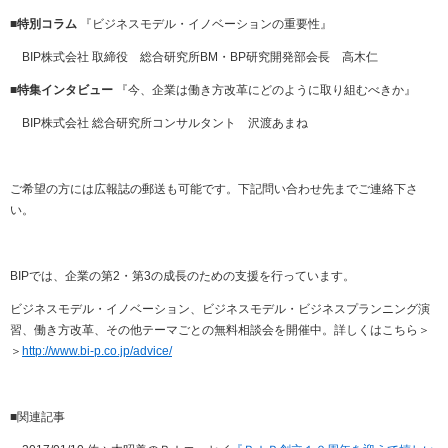
■特別コラム
『ビジネスモデル・イノベーションの重要性』
BIP
株式会社 取締役 総合研究所
BM
・
BP
研究開発部会長 高木仁
■特集インタビュー
『今、企業は働き方改革にどのように取り組むべきか』
BIP
株式会社 総合研究所コンサルタント 沢渡あまね
ご希望の方には広報誌の郵送も可能です。下記問い合わせ先までご連絡下さ
い。
BIP
では、企業の第
2・
第
3
の成長のための支援を行っています。
ビジネスモデル・イノベーション、ビジネスモデル・ビジネスプランニング演
習、働き方改革、その他テーマごとの無料相談会を開催中。詳しくはこちら＞
＞
http://www.bi-p.co.jp/advice/
■関連記事