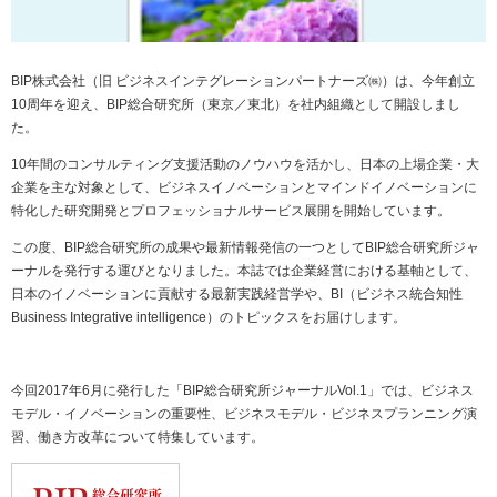
BIP
株式会社（旧 ビジネスインテグレーションパートナーズ㈱）は、今年創立
10
周年を迎え、
BIP
総合研究所（東京／東北）を社内組織として開設しまし
た。
10
年間のコンサルティング支援活動のノウハウを活かし、日本の上場企業・大
企業を主な対象として、ビジネスイノベーションとマインドイノベーションに
特化した研究開発とプロフェッショナルサービス展開を開始しています。
この度、BIP総合研究所の成果や最新情報発信の一つとして
BIP
総合研究所ジャ
ーナルを発行する運びとなりました。本誌では企業経営における基軸として、
日本のイノベーションに貢献する最新実践経営学や、
BI
（ビジネス統合知性
Business Integrative intelligence
）のトピックスをお届けします。
今回
2017
年
6
月に発行した「
BIP
総合研究所ジャーナル
Vol.1
」では、ビジネス
モデル・イノベーションの重要性、ビジネスモデル・ビジネスプランニング演
習、働き方改革について特集しています。