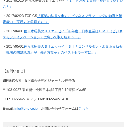
・2017/01/10 佐々木昭美のＢＩエッセイ
『ＢＩＰ創立１０周年を迎えて嬉しい
こと』
・2017/02/23 TOPICS
『
事業の結果を出す。ビジネスプランニングの知識と策
定能力、実行力は必須です
!!
』
・2017/04/01
佐々木昭美のＢＩエッセイ
『新年度、日本企業はＢＭＩ（ビジネ
スモデルイノベーション）に急いで取り組もう！
』
・2017/05/01
佐々木昭美のＢＩエッセイ
『ＢＩＰコンサルタント沢渡あまね著
『職場の問題地図』が「働き方改革」のベストセラー本に。』
【お問い合せ】
BIP
株式会社
BIP
総合研究所ジャーナル担当係
〒
103-0027
東京都中央区日本橋
1
丁目
2-10
東洋ビル
6F
TEL: 03-5542-1417
／
FAX: 03-5542-1418
E-mail:
info@bi-p.co.jp
お問い合わせフォームは
こちら