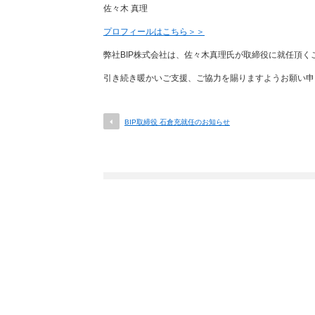
佐々木 真理
プロフィールはこちら＞＞
弊社BIP株式会社は、佐々木真理氏が取締役に就任頂
引き続き暖かいご支援、ご協力を賜りますようお願い申
BIP取締役 石倉充就任のお知らせ