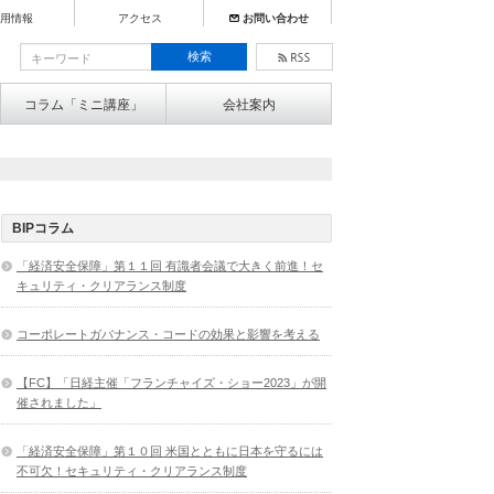
用情報
アクセス
お問い合わせ
コラム「ミニ講座」
会社案内
BIPコラム
「経済安全保障」第１１回 有識者会議で大きく前進！セ
キュリティ・クリアランス制度
コーポレートガバナンス・コードの効果と影響を考える
【FC】「日経主催「フランチャイズ・ショー2023」が開
催されました」
「経済安全保障」第１０回 米国とともに日本を守るには
不可欠！セキュリティ・クリアランス制度