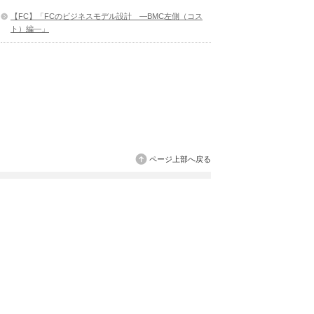
【FC】「FCのビジネスモデル設計 ―BMC左側（コス
ト）編―」
ページ上部へ戻る