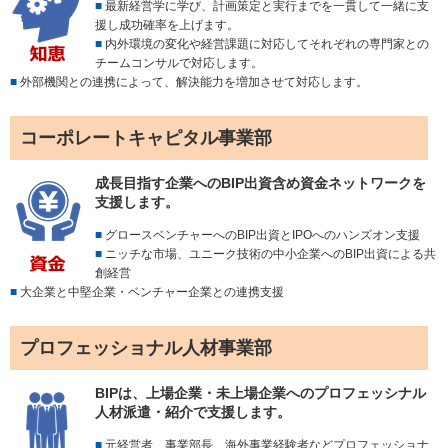
■
最新経営学に学び、計画策定と実行までを一貫して一緒に支
援し成功確率を上げます。
■
内外環境の変化や経営課題に対応してそれぞれの専門家との
チームコンサルで対応します。
■
外部機関との連携によって、解決能力を増加させて対応します。
コーポレートキャピタル事業部
成長目指す企業へのBIP出資含め資金ネットワークを
支援します。
■
グロースベンチャーへのBIP出資とIPOへのハンズオン支援
■
ニッチな市場、ユニーク技術の中小企業へのBIP出資による共
創経営
■
大企業と中堅企業・ベンチャー企業との連携支援
プロフェッショナル人材事業部
BIPは、上場企業・未上場企業へのプロフェッシナル
人材派遣・紹介で支援します。
■
元経営者、事業部長、海外事業経験者などプロフェッショナ