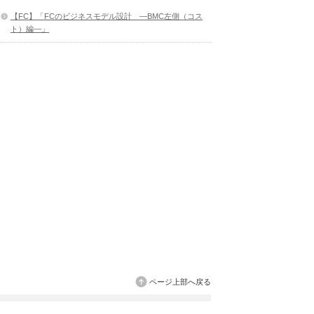
【FC】「FCのビジネスモデル設計 ―BMC左側（コス
ト）編―」
ページ上部へ戻る