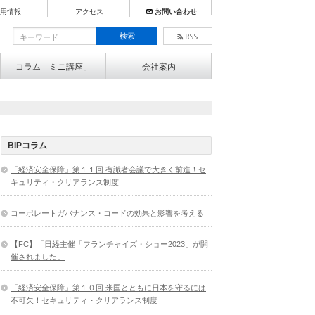
用情報
アクセス
お問い合わせ
コラム「ミニ講座」
会社案内
BIPコラム
「経済安全保障」第１１回 有識者会議で大きく前進！セ
キュリティ・クリアランス制度
コーポレートガバナンス・コードの効果と影響を考える
【FC】「日経主催「フランチャイズ・ショー2023」が開
催されました」
「経済安全保障」第１０回 米国とともに日本を守るには
不可欠！セキュリティ・クリアランス制度