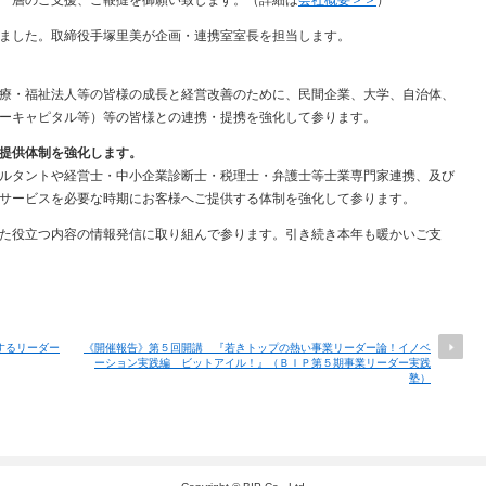
一層のご支援、ご鞭撻を御願い致します。（詳細は
会社概要＞＞
）
ました。取締役手塚里美が企画・連携室室長を担当します。
療・福祉法人等の皆様の成長と経営改善のために、民間企業、大学、自治体、
ーキャピタル等）等の皆様との連携・提携を強化して参ります。
提供体制を強化します。
ルタントや経営士・中小企業診断士・税理士・弁護士等士業専門家連携、及び
サービスを必要な時期にお客様へご提供する体制を強化して参ります。
た役立つ内容の情報発信に取り組んで参ります。引き続き本年も暖かいご支
するリーダー
《開催報告》第５回開講 『若きトップの熱い事業リーダー論！イノベ
ーション実践編 ビットアイル！』（ＢＩＰ第５期事業リーダー実践
塾）