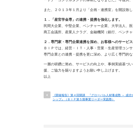
ートナーコンサルタントの体制となりました。今後共、
また、２０１３年１月より「企画・連携室」を開設致し
１．「産官学金専」の連携・提携を強化します。
民間大企業、中堅企業、ベンチャー企業、大学法人、医
商工会議所、産業人クラグ、金融機関（銀行、ベンチャ
２．専門家・専門企業連携を深め、お客様へのサービス
ＢＩＰでは、経営・ＩＴ・人事・営業・生産管理コンサ
専門企業との連携・提携を更に深め、より広く専門的な
一層の研鑽に努め、サービスの向上や、事例実績基づい
援、ご協力を賜りますようお願い申し上げます。
以上
《開催報告》第４回開講 『グローバル人材養成塾 ～ 成功
シップ』（ＢＩＰ第５期事業リーダー実践塾）