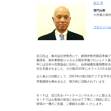
近江 淳
専門分野
小売業の海
プロフィー
近江氏は、株式会社伊勢丹にて、静岡伊勢丹開店準備プ
書課長、海外事業部ジャカルタ開店準備プロジェクト責
年には日本小売業協会に出向し、会長秘書役兼国際担当
功を支援されました。その後2015年にオフィスJ.O.
また個人の活動として、2007年の第13回アジア太平
常勤講師を務めるなど、精力的に活動されています。
ＢＩＰは、
近江
氏をパートナーコンサルタントに迎える
ＢＩＰではお客様の状況に合わせて丁寧にご相談に応じ
皆様の一層のご支援、ご愛顧をお願いいたします。