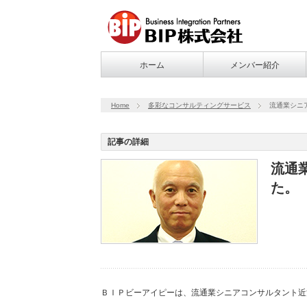
ホーム
メンバー紹介
Home
多彩なコンサルティングサービス
流通業シニ
記事の詳細
流通
た。
ＢＩＰビーアイピーは、流通業シニアコンサルタント近