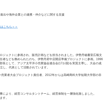
外進出や海外企業との連携・仲介などに関する支援
ルはこちら＞＞
ロジェクトに参画され、販売計画などを担当されました。伊勢丹秘書室広報文
任者などを務められたのち、伊勢丹府中店開店準備プロジェクトに参画。1996
部長として、アジア太平洋小売業協会連合会(17か国)を実質主導し、大会の成
を設立し、代表として活動されています。
洋小売業者大会プロジェクト責任者、2012年からは高崎商科大学短期大学部の非
事により、経営コンサルタントチーム、経営体制を一層強化致しました。
ます。