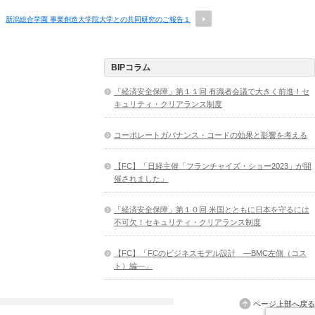
新潟総合学園 事業創造大学院大学との共同研究のご報告１
BIPコラム
「経済安全保障」第１１回 有識者会議で大きく前進！セ
キュリティ・クリアランス制度
コーポレートガバナンス・コードの効果と影響を考える
【FC】「日経主催「フランチャイズ・ショー2023」が開
催されました」
「経済安全保障」第１０回 米国とともに日本を守るには
不可欠！セキュリティ・クリアランス制度
【FC】「FCのビジネスモデル設計 ―BMC左側（コス
ト）編―」
ページ上部へ戻る