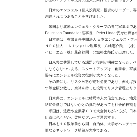
が国のエンジェル投資の拡大に向けて」が都市センター
日米のエンジェル（個人投資家）投資のリーダー、専
創造されつつあることを学びました。
米国より北米エンジェル・グループの専門家集団であるAngel Capit
Education Foundation理事長 Peter Linder氏が出席
日本側は、有限責任中間法人 日本エンジェルズ・フ
ＮＰＯ法人 ＩＡＩジャパン理事長 八幡惠介氏、（株
イビーエム（株）最高顧問 北城格太郎氏が出席した。
日米共に共通している課題と役割が明確になった。ベ
しなくなりつつある。スタートアップは、創業者、家族
要時にエンジェル投資の役割が大きくなった。
その際にも、リスク分散が絶対必要であり、例えば投
つ等金額分散し、余裕を持った投資でリスク管理とリタ
日米共に、エンジェルは結局本人の信念である。地元
結局金儲けではないかとの批判があっても社会的役割を
米国は、遺産や企業家ＯＢで大金持ちがいるが、日本
組織は色々だが、柔軟なグループ運営する。
日本も１０数年前から国、自治体、大学がベンチャー
更なるネットワーク構築が大事である。