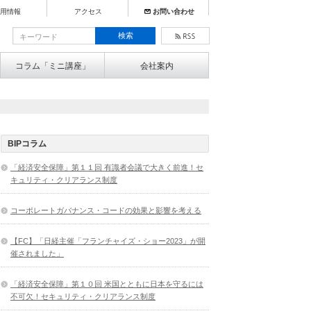
用情報
アクセス
お問い合わせ
コラム「ミニ講座」
会社案内
BIPコラム
「経済安全保障」第１１回 有識者会議で大きく前進！セ
キュリティ・クリアランス制度
コーポレートガバナンス・コードの効果と影響を考える
【FC】「日経主催「フランチャイズ・ショー2023」が開
催されました」
「経済安全保障」第１０回 米国とともに日本を守るには
不可欠！セキュリティ・クリアランス制度