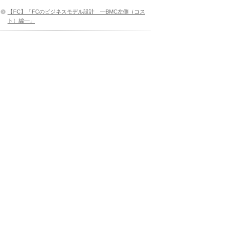
【FC】「FCのビジネスモデル設計 ―BMC左側（コス
ト）編―」