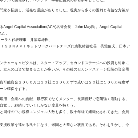
ホテルで開催され、ベンチャー学会正会員の私も参加しました。
門家を招請し、活発な議論がありました。現実から多くの困難と有益な方策が
al Association(ACA)名誉会長 John May氏 。Angel Capital
された。
ォーラム代表理事 井浦幸雄氏、
）ＴＳＵＮＡＭＩネットワークパートナーズ代表取締役社長 呉雅俊氏、日本ア
ンチャーキャピタルは、スタートアップ、セカンドステージへの投資も対象に
、友人の出資で始まることが多いが、その後のセカンドステージ段階の資金需
資可能資金２０００万は１０社に２００万ずつ或いは２０社に１００万程度ず
ーン確保をする。
雇用、企業への貢献、銀行家でなくメンター、長期視野で忍耐強く活動する。
自覚し、継続していくしかない度量を持とう。
と同様の中小規模エンジェル人数も多く、数十年経て組織化されてきた。会員
支援政策を進める風土になり、米国と大差ない状況である。それを生かし、今