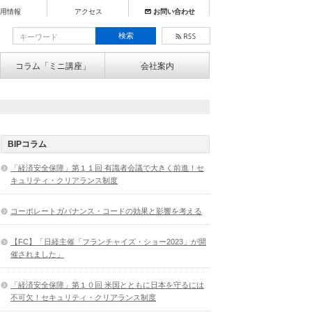
用情報
アクセス
お問い合わせ
コラム「ミニ講座」
会社案内
BIPコラム
「経済安全保障」第１１回 有識者会議で大きく前進！セ
キュリティ・クリアランス制度
コーポレートガバナンス・コードの効果と影響を考える
【FC】「日経主催「フランチャイズ・ショー2023」が開
催されました」
「経済安全保障」第１０回 米国とともに日本を守るには
不可欠！セキュリティ・クリアランス制度