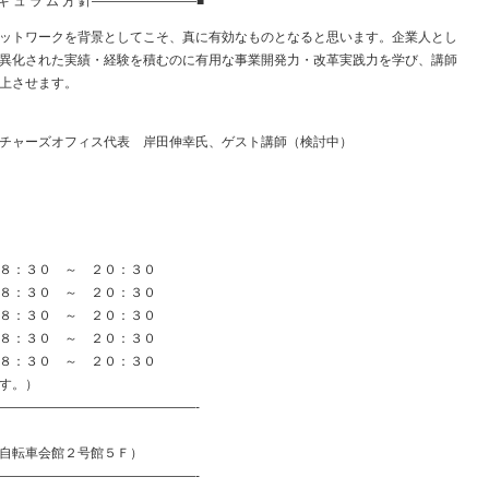
リ キ ュ ラ ム 方 針――――――――■
ットワークを背景としてこそ、真に有効なものとなると思います。企業人とし
異化された実績・経験を積むのに有用な事業開発力・改革実践力を学び、講師
上させます。
美
チャーズオフィス代表 岸田伸幸氏、ゲスト講師（検討中）
：３０ ～ ２０：３０
：３０ ～ ２０：３０
：３０ ～ ２０：３０
：３０ ～ ２０：３０
：３０ ～ ２０：３０
す。）
———————————————-
車会館２号館５Ｆ）
———————————————-