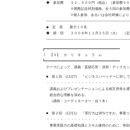
◆ 参加費 ５２，５００円（税込）（参加費５０
※開塾記念特別価格。全５回の参加費
※個人参加、あるいは会社研修により、「分
————————————————————————
◆ 定 員 最大１０名
◆ 締 切 ２００８年１１月２５日（火） （定
————————————————————————
┏━━━━━━━━━━━━━━━━━━━━━━━━━━━━━━━━━━━━━
┃ 【３】 カ リ キ ュ ラ ム
┗━━━━━━━━━━━━━━━━━━━━━━━━━━━━━━━━━━━━━
テーマによって、講義・質疑応答・演習・ディスカッ
■ 第１回 (11/27) 『ビジネスパートナーに対し
・・・・・・・・・・・・・・・・・・・・・・・・
講義およびプレゼンテーションによる相互啓発を通じ
総合的な理解を深める。
（講師・コーディネーター：佐々木）
■ 第２回 (12/11) 『実行力は何%ですか。事
・・・・・・・・・・・・・・・・・・・・・・・・
事業実践力の基礎知識とスキル修得のために、有効