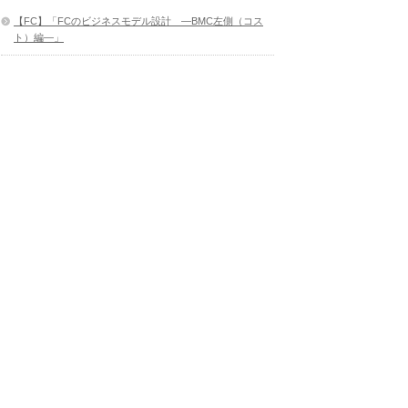
【FC】「FCのビジネスモデル設計 ―BMC左側（コス
ト）編―」