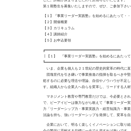
した。詳細が決まりましたのでお知らせいたします。
第１期塾生を募集いたしますので、ぜひ、ご参加下さい
【１】『事業リーダー実践塾』を始めるにあたって・・
【２】開催概要
【３】カリキュラム
【４】講師紹介
【５】お申込要領
┏━━━━━━━━━━━━━━━━━━━━━━━━━━━━━━━━━━━━━
┃【１】 『事業リーダー実践塾』を始めるにあたって
┗━━━━━━━━━━━━━━━━━━━━━━━━━━━━━━━━━━━━━
いま、企業も個人も２１世紀の歴史的変革の時代に直
団塊世代を引き継いで事業推進の指揮を取るべき中堅
処するのに必要な理念や理論、自信やノウハウが不足し
す。組織人から企業人へ自らを変革し、リードする人材
マネジメント教育や専門教育だけでは、今必要とされ
で、ビーアイピーは微力ながら敢えて『事業リーダー実
力「リーダーシップ力・事業実践力・経営知識力・事業
法論を持ち、強いリーダーシップを発揮して、変革を自
企業において、明るく楽しくイノベーションに取り組
会の繁栄に貢献する目標に一歩でも資すれば幸いです。