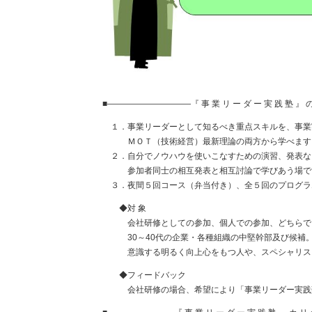
■――――――――――『 事 業 リ ー ダ ー 実 践 塾 
１．事業リーダーとして知るべき重点スキルを、事業
ＭＯＴ（技術経営）最新理論の両方から学べます
２．自分でノウハウを使いこなすための演習、発表な
参加者同士の相互発表と相互討論で学びあう場で
３．夜間５回コース（弁当付き）、全５回のプログラ
◆対 象
会社研修としての参加、個人での参加、どちらで
30～40代の企業・各種組織の中堅幹部及び候補。
意識する明るく向上心をもつ人や、スペシャリスト
◆フィードバック
会社研修の場合、希望により「事業リーダー実践塾