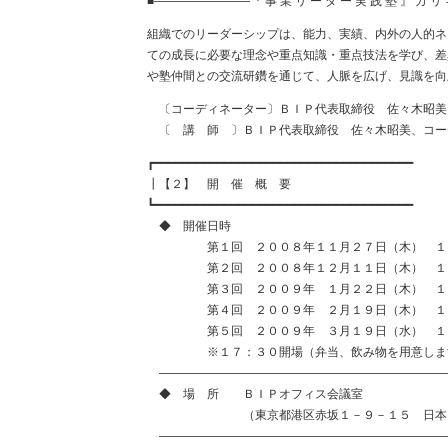
■――――――――『 事 業 リ ー ダ ー 実 践 塾 』 カ 
組織でのリーダーシップは、能力、実績、内外の人的ネ
ての成長に必要な理念や重点知識・重点技法を学び、差
や塾仲間との交流研鑽を通じて、人脈を広げ、見識を向
〔コーディネーター〕ＢＩＰ代表取締役 佐々木昭
〔 講 師 〕ＢＩＰ代表取締役 佐々木昭美、コー
┏━━━━━━━━━━━━━━━━━━━━━━━━━━━━━━━━━━━━━
┃【２】 開 催 概 要
┗━━━━━━━━━━━━━━━━━━━━━━━━━━━━━━━━━━━━━
◆ 開催日時
第１回 ２００８年１１月２７日（木） １８
第２回 ２００８年１２月１１日（木） １８
第３回 ２００９年 １月２２日（木） １８
第４回 ２００９年 ２月１９日（木） １８
第５回 ２００９年 ３月１９日（水） １８
※１７：３０開場（弁当、飲み物を用意しま
————————————————————————
◆ 場 所 ＢＩＰオフィス会議室
（東京都港区赤坂１－９－１５ 日本自転
————————————————————————