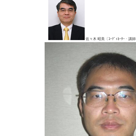
佐々木 昭美〔ｺｰﾃﾞｨﾈｰﾀｰ・