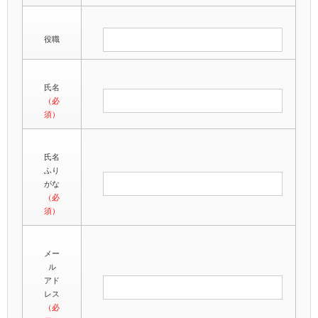
役職
氏名
（必
須）
氏名
ふり
がな
（必
須）
メー
ル
アド
レス
（必