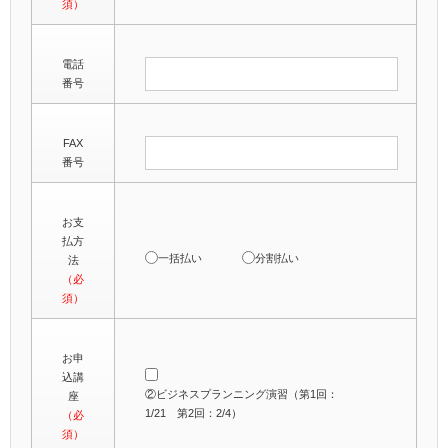
須）
電話
番号
FAX
番号
お支
払方
一括払い
分割払い
法
（必
須）
お申
込講
②ビジネスプランニング演習（第1回：
座
1/21 第2回：2/4）
（必
須）