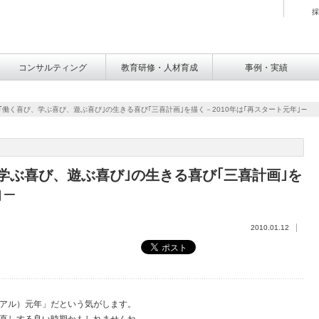
採
コンサルティング
教育研修・人材育成
事例・実績
編):｢働く喜び、学ぶ喜び、遊ぶ喜び｣の生きる喜び｢三喜計画｣を描く－2010年は｢再スタート元年｣－
び、学ぶ喜び、遊ぶ喜び｣の生きる喜び｢三喜計画｣を
｣－
2010.01.12
アル）元年」だという気がします。