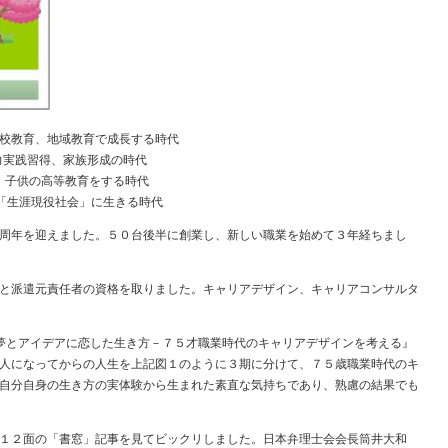
校教育、地域教育で成長する時代
力実践習得、家族形成の時代
、子供の高等教育をする時代
「生涯現役社会」に生きる時代
周年を迎えました。５０台後半に創業し、新しい職業を始めて３年経ちまし
と派遣元責任者の資格を取りました。キャリアデザイン、キャリアコンサルタ
夢とアイデアに恋した生き方－７５才職業時代のキャリアデザインを考える』
人になってからの人生を上記図１のように３期に分けて、７５歳職業時代のキ
自分自身の生き方の実体験から生まれた素直な気持ちであり、熟慮の結果でも
１２面の「書窓」記事を見てビックリしました。日本弁理士会会長筒井大和