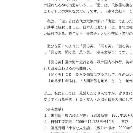
の隠れたる神の出遊をいう。」「遊」は、氏族霊の旗を
ことがもとの意味なのだそうです。』（参考文献４ １
私は、「遊」とは古代は危険の多い「出遊」であった
と勝手に解釈しました。日本人は遊びも「道」までに極
い民族である。昨年から「美遊会」という交琉・遊びの
遊びを図３のように「見る美」「聞く美」「創る美」
ラ『見る美 聞く美 思う美』（参考文献５）です。日
【見る美】夏の海外旅行と春・秋の国内小旅行。美術
行と組み合わせるのも面白い。
【聞く美】ＣＤ・ＤＶＤ鑑賞にプラスして、生のコン
【創る美】創るは、「人間関係を創ること」と「創作
以上、私にとっては一見盛りだくさんですが、皆さまに
支えてくれる家族・社員・友人・お取引様を大切にして
（参考文献）
１．末川博『彼の歩んだ道』（岩波新書 1965年10月初版
２．日刊工業新聞 2009年11月23日号12面 「書窓」
３．藤尾秀昭『小さな人生論』（致知出版社 2003年9月