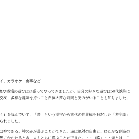
イ、カラオケ、食事など
庭や職場の遊びは頑張ってやってきましたが、自分の好きな遊びは50代以降に
交友、多様な趣味を持つこと自体大変な時間と努力がいることも知りました。
４）を読んでいて、「遊」という漢字から古代の世界観を解釈した「遊字論」
られました。
は神である。神のみが遊ぶことができた。遊は絶対の自由と、ゆたかな創造の
界にかかわるとき、人もともに遊ぶことができた。・・（略）・・遊とは、こ