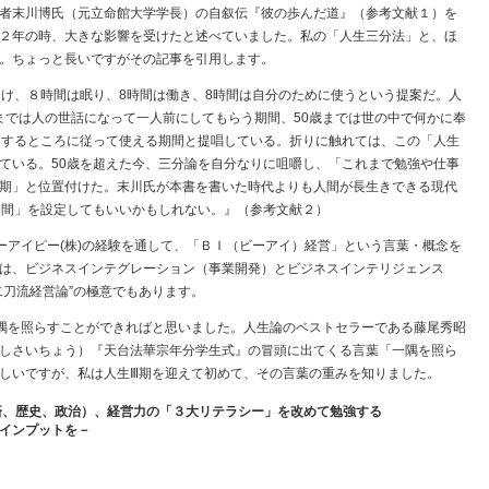
者末川博氏（元立命館大学学長）の自叙伝『彼の歩んだ道』（参考文献１）を
２年の時、大きな影響を受けたと述べていました。私の「人生三分法」と、ほ
。ちょっと長いですがその記事を引用します。
分け、８時間は眠り、8時間は働き、8時間は自分のために使うという提案だ。人
歳までは人の世話になって一人前にしてもらう期間、50歳までは世の中で何かに奉
適するところに従って使える期間と提唱している。折りに触れては、この「人生
ている。50歳を超えた今、三分論を自分なりに咀嚼し、「これまで勉強や仕事
期」と位置付けた。末川氏が本書を書いた時代よりも人間が長生きできる現代
期間」を設定してもいいかもしれない。』（参考文献２）
ーアイピー(株)の経験を通して、「ＢＩ（ビーアイ）経営」という言葉・概念を
は、ビジネスインテグレーション（事業開発）とビジネスインテリジェンス
二刀流経営論”の極意でもあります。
隅を照らすことができればと思いました。人生論のベストセラーである藤尾秀昭
しさいちょう）『天台法華宗年分学生式』の冒頭に出てくる言葉「一隅を照ら
しいですが、私は人生Ⅲ期を迎えて初めて、その言葉の重みを知りました。
済、歴史、政治）、経営力の「３大リテラシー」を改めて勉強する
インプットを－