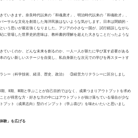
きていきます。奈良時代以来の「和魂唐才」、明治時代以来の「和魂欧才」、
バーサルな文化を創造した海洋民族はないような気がします。日本は閉鎖的・
という思いが最近強くなりました。アジアの小さな一国が、試行錯誤しながら
紀に登場した世界史的意味は、教科書的理解を超えた大きなことだったような
きていくのか、どんな未来を創るのか、一人一人が新たに学び直す必要がある
本のない新しいステージを自覚し、私自身新たな次元での学びを再スタートす
ラシー（科学技術、経済、歴史、政治） ③経営力リテラシーに区分しまし
期、Ⅱ期、Ⅲ期と学ぶことが自己目的ではなく、成果つまりアウトプットを求め
ことが得意な方・好きな方の中にはアウトプットが抜け落ちている場合が少な
トプット（成果志向）型のインプット（学ぶ喜び）を味わいたいと思いまし
体験」を広げる