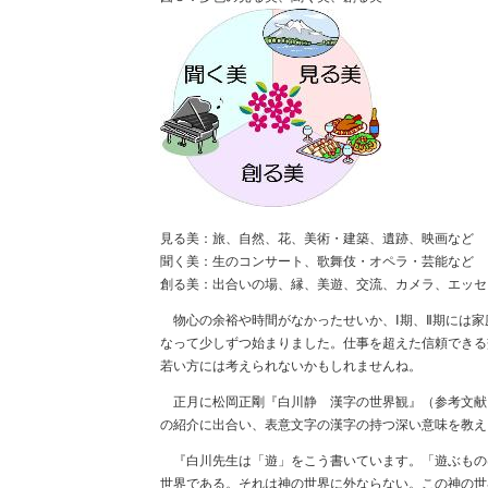
見る美：旅、自然、花、美術・建築、遺跡、映画など
聞く美：生のコンサート、歌舞伎・オペラ・芸能など
創る美：出合いの場、縁、美遊、交流、カメラ、エッセ
物心の余裕や時間がなかったせいか、Ⅰ期、Ⅱ期には家
なって少しずつ始まりました。仕事を超えた信頼できる
若い方には考えられないかもしれませんね。
正月に松岡正剛『白川静 漢字の世界観』（参考文献
の紹介に出合い、表意文字の漢字の持つ深い意味を教え
『白川先生は「遊」をこう書いています。「遊ぶもの
世界である。それは神の世界に外ならない。この神の世