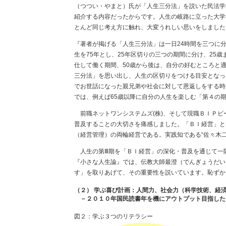
（つつい・やまと）氏が「人生三分法」を説いた民法学
紹介する内容だったからです。人生の岐路に立った大学
とんど同じ考え方に触れ、大変うれしい思いをしました
『著者が掲げる「人生三分法」は一日24時間を三つに
生を75年とし、25年区切りの三つの期間に分け、25
仕して働く期間、50歳から後は、自分の好むところと
三分法」を思い出し、人生の区切りをつける目安となっ
でお世話になった親兄弟や社会に対して恩返しをする時
では、例えば65歳以降に自分の人生を楽しむ「第４の
前職ネットワンシステムズ(株)、そして現職ＢＩＰビ
普及することの大切さを痛感しました。「ＢＩ経営」と
（経営管理）の両輪経営である。実践知である“佐々木
人生の第Ⅲ期を「ＢＩ経営」の深化・普及を通じて一
『小さな人生論』では、伝教大師最澄（でんぎょうだい
す」を取りあげて、その重要性を説いています。恥ずか
（２） 学ぶ喜び計画：人間力、社会力（科学技術、経
－２０１０年国民読書年を機にアウトプット目指した
図２：学ぶ３つのリテラシー