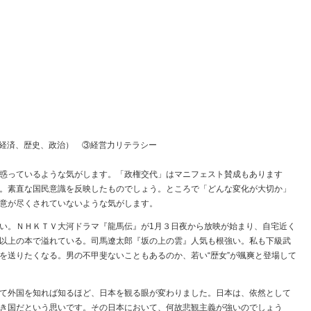
経済、歴史、政治） ③経営力リテラシー
惑っているような気がします。「政権交代」はマニフェスト賛成もあります
。素直な国民意識を反映したものでしょう。ところで「どんな変化が大切か」
意が尽くされていないような気がします。
い。ＮＨＫＴＶ大河ドラマ『龍馬伝』が1月３日夜から放映が始まり、自宅近く
以上の本で溢れている。司馬遼太郎『坂の上の雲』人気も根強い。私も下級武
を送りたくなる。男の不甲斐ないこともあるのか、若い“歴女”が颯爽と登場して
て外国を知れば知るほど、日本を観る眼が変わりました。日本は、依然として
き国だという思いです。その日本において、何故悲観主義が強いのでしょう