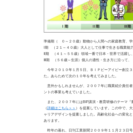
準備期（ ０～２０歳）動物から人間への家庭教育、学
Ⅰ期 （２１～４０歳）大人として仕事で生きる職業能
Ⅱ期 （４１～５５歳）領域一番で日本・世界で活躍し
Ⅲ期 （５６歳～生涯）個人の適性・生き方に沿って、
今年２０１０年１月５日、ＢＩＰビーアイピー創立３
た。あらためて次の１０年を考えてみました。
意外かもしれませんが、２００７年に職業紹介責任者
ントの事業も考えていました。
また、２００７年にはBIP講演・教育研修のテーマ『
（
詳細はこちら＞＞
）を提案しています。この中で、大
ャリアデザインを提案しました。高齢化社会への変化と
あります。
昨年の暮れ、日刊工業新聞２００９年１１月２３日号