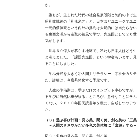
か。
誰もが、生まれた時代の社会発展段階と制約の中で生
昭和敗戦後の「和魂米才」と、日本ほどユニークでユニ
一元的価値観という内外の批判は大局的には当たらない
も東西文明から進取の気風で学び、先進国として２０世
気がします。
世界６０億人が暮らす地球で、私たち日本人はどう生
と考えました。「課題先進国」という学者もいます。見
ることにしました。
学ぶ分野を大きく①人間力リテラシー ②社会力リテ
た。詳細は、今度具体化する予定です。
人生の準備期は、学ぶだけのインプット中心ですが、Ⅰ
る学びに当然比重が移る。ところが、意外なことに学ぶ
くない。２０１０年国民読書年を機に、自戒しつつアウ
た。
（３）遊ぶ喜び計画：見る美、聞く美、創る美の「三美
－人間のささやかだが多色の美体験に「出遊」する－
図３：多色の見る美、聞く美、創る美