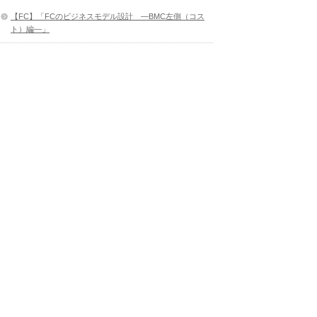
【FC】「FCのビジネスモデル設計 ―BMC左側（コス
ト）編―」