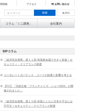
用情報
アクセス
お問い合わせ
コラム「ミニ講座」
会社案内
BIPコラム
「経済安全保障」第１１回 有識者会議で大きく前進！セ
キュリティ・クリアランス制度
コーポレートガバナンス・コードの効果と影響を考える
【FC】「日経主催「フランチャイズ・ショー2023」が開
催されました」
「経済安全保障」第１０回 米国とともに日本を守るには
不可欠！セキュリティ・クリアランス制度