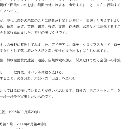
掲げて氏族の力のおよぶ範囲の外に旅する（出遊する）こと、自在に行動する
０２ページ）
が、現代は自分の未知のことに踏み込む楽しい遊び＝「美遊」と考えてもよい
め、茶道、華道、芸道、書道、香道、文道、作法道、武道などに深化するすご
会を試行始めました。遊びの場づくりです。
３つの分野に整理してみました。アイデアは、節子・クロソフスカ・ド・ロー
本女性として落ち着いた人柄と深い知性が滲み出るすばらしい本です。
館・博物館鑑賞に建築、遺跡、自然探索を加え、関東だけでなく全国への小旅
サート、歌舞伎、オペラ等体験を広げる。
すること」の２分野。未知への「出遊」を楽しむ
とっては既に接していることが多いと思います。自分の「再スタート元年」を
一歩一歩夢を実現したいものです。
、1995年11月第20版）
第１刷、2009年6月第46刷）