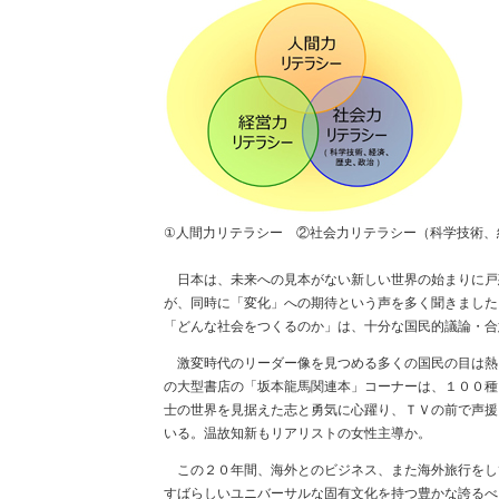
①人間力リテラシー ②社会力リテラシー（科学技術、
日本は、未来への見本がない新しい世界の始まりに戸
が、同時に「変化」への期待という声を多く聞きました
「どんな社会をつくるのか」は、十分な国民的議論・合
激変時代のリーダー像を見つめる多くの国民の目は熱
の大型書店の「坂本龍馬関連本」コーナーは、１００種
士の世界を見据えた志と勇気に心躍り、ＴＶの前で声援
いる。温故知新もリアリストの女性主導か。
この２０年間、海外とのビジネス、また海外旅行をし
すばらしいユニバーサルな固有文化を持つ豊かな誇るべ