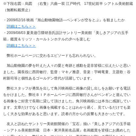
※下段右図：烏図 （右隻）六曲一双 江戸時代 17世紀前半 シアトル美術館蔵
（無断転載禁止）
・2009/02/16 映画『旭山動物園物語―ペンギンが空をとぶ』を観ましたか
詳細はこちら＞＞
・2009/08/03 夏美遊①隈研吾氏設計サントリー美術館「美しきアジアの玉手
箱」鑑賞＆リッツ・カールトンホテルの夕べを楽しむ
詳細はこちら＞＞
弊社ホームページに交わるエピソードも忘れられない。
旭山動物園の夢を叶えた人々の愛と奇跡と感動を是非皆様に伝えたいと思い
ました。園長役に西田敏行、監督：マキノ雅彦、音楽：宇崎竜童、主題歌：谷
村新司等と個性あるゴールデン世代が活躍しています。
弊社スタッフが勇気を出して角川映画様に画像の貸し出しをお願いする電話
をかけました。弊社ＢＩＰホームページに西田敏行さんがペンギンと遊んでい
る画像をご好意で長期に貸して頂けました。角川映画様には本当に感謝してい
ます。文章だけでなく画像を掲載することはわかり易く、見ているだけでも楽
しく大きな効果があると思います。読者の方からの反響も大きかったです。
友人と訪ねたサントリー美術館開催の「宝石」揃い『美しきアジアの玉手箱
－シアトル美術館所蔵 日本・東洋美術名品展』名画鑑賞を皆様にお薦めした