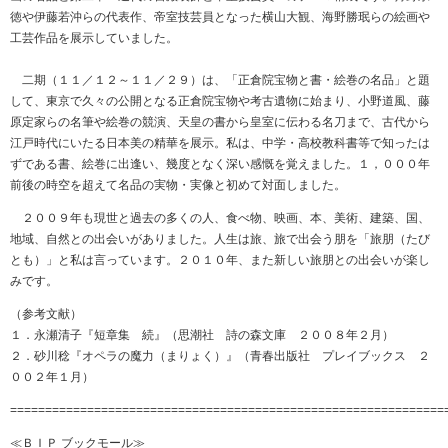
徳や伊藤若沖らの代表作、帝室技芸員となった横山大観、海野勝珉らの絵画や
工芸作品を展示していました。
二期（１１／１２～１１／２９）は、「正倉院宝物と書・絵巻の名品」と題
して、東京で久々の公開となる正倉院宝物や考古遺物に始まり、小野道風、藤
原定家らの名筆や絵巻の競演、天皇の書から皇室に伝わる名刀まで、古代から
江戸時代にいたる日本美の精華を展示。私は、中学・高校教科書等で知ったは
ずである書、絵巻に出逢い、幾度となく深い感慨を覚えました。１，０００年
前後の時空を超えて名品の実物・実像と初めて対面しました。
２００９年も現世と過去の多くの人、食べ物、映画、本、美術、建築、国、
地域、自然との出会いがありました。人生は旅、旅で出会う朋を「旅朋（たび
とも）」と私は言っています。２０１０年、また新しい旅朋との出会いが楽し
みです。
（参考文献）
１．永瀬清子『短章集 続』（思潮社 詩の森文庫 ２００８年２月）
２．砂川稔『オペラの魔力（まりょく）』（青春出版社 プレイブックス ２
００２年１月）
==============================================================
≪ＢＩＰ ブックモール≫