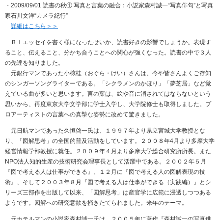
・2009/09/01 読書の秋① 写真と言葉の融合：小説家森村誠一“写真俳句”と写真
家石川文洋“カメラ紀行”
詳細はこちら＞＞
ＢＩエッセイを書く様になったせいか、読書好きの影響でしょうか。表現す
ること、伝えること、分かち合うことへの関心が強くなった。読書の中で３人
の先達を知りました。
元銀行マンであった小椋桂（おぐら・けい）さんは、今や皆さんよくご存知
のシンガーソングライターである。「シクラメンのかほり」「夢芝居」など覚
えている曲が多いと思います。言の葉は、絵や音に消されてはならないという
思いから、再度東京大学文学部に学士入学し、大学院修士も取得しました。プ
ロアーティストの言葉への真摯な姿勢に改めて驚きました。
元日航マンであった久恒啓一氏は、１９９７年より県立宮城大学教授とな
り、「図解思考」の全国的普及活動をしています。２００８年4月より多摩大学
経営情報学部教授に就任。２００９年４月より多摩大学総合研究所所長。また
NPO法人知的生産の技術研究会理事長として活躍中である。２００２年５月
『図で考える人は仕事ができる』、１２月に『図で考える人の図解表現の技
術』、そして２００３年８月『図で考える人は仕事ができる（実践編）』とシ
リーズ三部作を出版して以来、「図解思考」は産官学に広範に浸透しつつある
ようです。図解への研究意欲を掻きたてられました。来年のテーマ。
元ホテルマンの小説家森村誠一氏は、２００５年に著作『森村誠一の写真俳