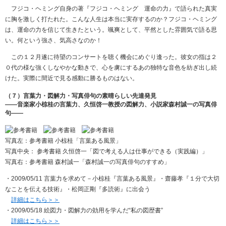
フジコ・ヘミング自身の著『フジコ・ヘミング 運命の力』で語られた真実
に胸を激しく打たれた。こんな人生は本当に実存するのか？フジコ・ヘミング
は、運命の力を信じて生きたという。颯爽として、平然とした雰囲気で語る思
い。何という強さ、気高さなのか！
この１２月遂に待望のコンサートを聴く機会にめぐり逢った。彼女の指は２
０代の様な強くしなやかな動きで、心を虜にするあの独特な音色を紡ぎ出し続
けた。実際に間近で見る感動に勝るものはない。
（７）言葉力・図解力・写真俳句の素晴らしい先達発見
――音楽家小椋桂の言葉力、久恒啓一教授の図解力、小説家森村誠一の写真俳
句――
写真左：参考書籍 小椋桂「言葉ある風景」
写真中央： 参考書籍 久恒啓一「図で考える人は仕事ができる（実践編）」
写真右：参考書籍 森村誠一「森村誠一の写真俳句のすすめ」
・2009/05/11 言葉力を求めて－小椋桂『言葉ある風景』・齋藤孝『１分で大切
なことを伝える技術』・松岡正剛『多読術』に出会う
詳細はこちら＞＞
・2009/05/18 絵図力・図解力の効用を学んだ“私の図歴書”
詳細はこちら＞＞