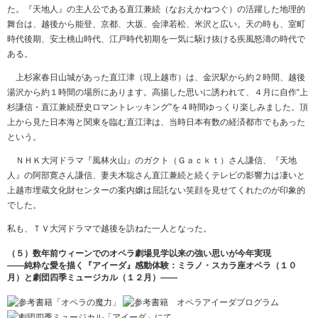
た。『天地人』の主人公である直江兼続（なおえかねつぐ）の活躍した地理的
舞台は、越後から能登、京都、大坂、会津若松、米沢と広い。天の時も、室町
時代後期、安土桃山時代、江戸時代初期を一気に駆け抜ける疾風怒濤の時代で
ある。
上杉家春日山城があった直江津（現上越市）は、金沢駅から約２時間、越後
湯沢から約１時間の場所にあります。高揚した思いに誘われて、４月に自作“上
杉謙信・直江兼続歴史ロマントレッキング”を４時間ゆっくり楽しみました。頂
上から見た日本海と関東を臨む直江津は、当時日本有数の経済都市でもあった
という。
ＮＨＫ大河ドラマ『風林火山』のガクト（Ｇａｃｋｔ）さん謙信、『天地
人』の阿部寛さん謙信、妻夫木聡さん直江兼続と続くテレビの影響力は凄いと
上越市埋蔵文化財センターの案内嬢は屈託ない笑顔を見せてくれたのが印象的
でした。
私も、ＴＶ大河ドラマで越後を訪ねた一人となった。
（５）数年前ウィーンでのオペラ劇場見学以来の強い思いが今年実現
――純粋な愛を描く『アイーダ』感動体験：ミラノ・スカラ座オペラ（１０
月）と劇団四季ミュージカル（１２月）――