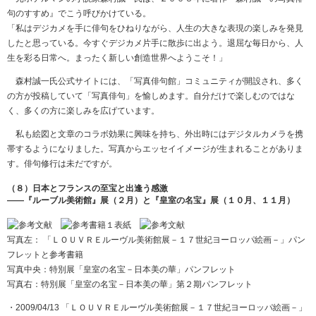
句のすすめ』でこう呼びかけている。
「私はデジカメを手に俳句をひねりながら、人生の大きな表現の楽しみを発見
したと思っている。今すぐデジカメ片手に散歩に出よう。退屈な毎日から、人
生を彩る日常へ。まったく新しい創造世界へようこそ！」
森村誠一氏公式サイトには、「写真俳句館」コミュニティが開設され、多く
の方が投稿していて「写真俳句」を愉しめます。自分だけで楽しむのではな
く、多くの方に楽しみを広げています。
私も絵図と文章のコラボ効果に興味を持ち、外出時にはデジタルカメラを携
帯するようになりました。写真からエッセイイメージが生まれることがありま
す。俳句修行は未だですが。
（８）日本とフランスの至宝と出逢う感激
――『ルーブル美術館』展（２月）と『皇室の名宝』展（１０月、１１月）
写真左： 「ＬＯＵＶＲＥルーヴル美術館展－１７世紀ヨーロッパ絵画－」パン
フレットと参考書籍
写真中央：特別展「皇室の名宝－日本美の華」パンフレット
写真右：特別展「皇室の名宝－日本美の華」第２期パンフレット
・2009/04/13 「ＬＯＵＶＲＥルーヴル美術館展－１７世紀ヨーロッパ絵画－」