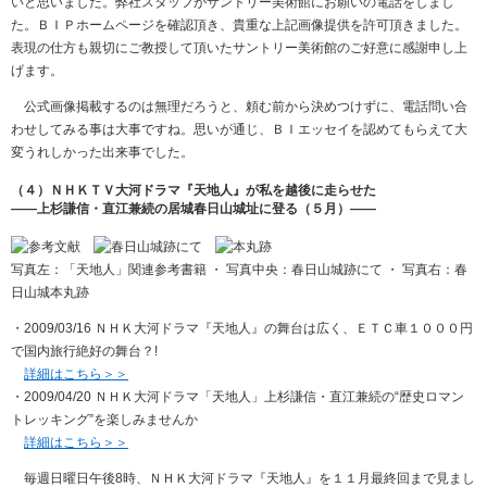
いと思いました。弊社スタッフがサントリー美術館にお願いの電話をしまし
た。ＢＩＰホームページを確認頂き、貴重な上記画像提供を許可頂きました。
表現の仕方も親切にご教授して頂いたサントリー美術館のご好意に感謝申し上
げます。
公式画像掲載するのは無理だろうと、頼む前から決めつけずに、電話問い合
わせしてみる事は大事ですね。思いが通じ、ＢＩエッセイを認めてもらえて大
変うれしかった出来事でした。
（４）ＮＨＫＴＶ大河ドラマ『天地人』が私を越後に走らせた
――上杉謙信・直江兼続の居城春日山城址に登る（５月）――
写真左：「天地人」関連参考書籍 ・ 写真中央：春日山城跡にて ・ 写真右：春
日山城本丸跡
・2009/03/16 ＮＨＫ大河ドラマ『天地人』の舞台は広く、ＥＴＣ車１０００円
で国内旅行絶好の舞台？!
詳細はこちら＞＞
・2009/04/20 ＮＨＫ大河ドラマ「天地人」上杉謙信・直江兼続の“歴史ロマン
トレッキング”を楽しみませんか
詳細はこちら＞＞
毎週日曜日午後8時、ＮＨＫ大河ドラマ『天地人』を１１月最終回まで見まし