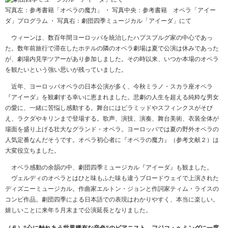
写真左：参考書籍「オペラの魔力」 ・ 写真中央：参考書籍 オペラ「アイー
ダ」プログラム ・ 写真右：劇団四季ミュージカル「アイーダ」にて
ウィーンは、数百年間ヨーロッパを統治したハプスブルグ家の中心であっ
た。数年前旅行で滞在したホテルの隣のオペラ劇場は夏で公演は休みであった
が、劇場内見学ツアーがあり参加しました。その時以来、いつか本場のオペラ
を観たいという強い思いが残っていました。
近年、ヨーロッパオペラの日本公演が多く、今秋ミラノ・スカラ座オペラ
『アイーダ』を観劇する幸いに恵まれました。悲劇の人生を超える純粋な男女
の愛に、一緒に苦悩し感動する。舞台にはピラミッドやスフィンクスがそび
え、ラクダやキリンまで登場する。歌声、演技、演奏、舞台美術、衣装全体が
場面を盛り上げる壮大なグランド・オペラ。ヨーロッパでは夏の野外オペラの
人気定番なんだそうです。オペラ初心者に『オペラの魔力』（参考文献２）は
大変役立ちました。
オペラ感動の余韻の中、劇団四季ミュージカル『アイーダ』も観ました。
ヴェルディのオペラとはひと味もふた味も違うブロードウェイで上演された
ディズニーミュージカル。作曲家エルトン・ジョンと作詞家ティム・ライスの
コンビ作品。劇団四季による日本語での表現はわかりやすく、本当に楽しい。
嬉しいことに来年５月末まで公演延長となりました。
（６）“心に触れあう世界稀有な音色“のピアニスト フジコ・ヘミングに一度