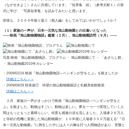
（ながせきよこ）さんに共感しています。『短章集 続』（参考文献１）の形
式に学び、「写真短章集」を試みてみたいと思います。
皆様も、２００９年振り返り（個人編）をしてみてはいかがでしょうか？
（１）家族の一声が、日本一元気な旭山動物園との出逢いとなった
――映画『旭山動物園物語』鑑賞（２月）、旭山動物園訪問（９月）――
写真:映画「旭山動物園物語」プログラム ・ 旭山動物園にて ・ 「あざらし館」
・ 旭山動物園2010年カレンダー
・2009/02/16 映画『旭山動物園物語―ペンギンが空をとぶ』を観ましたか
詳細はこちら＞＞
・2009/09/28 秋美遊① 待望の旭山動物園探訪と札幌美術館散策
詳細はこちら＞＞
２月、家族の一声がきっかけで映画『旭山動物園物語―ペンギンが空をと
ぶ』を観ました。動物はすごい。動物は楽しい。夢を一つ一つ実現していく人
間はもっともっと素晴らしい。何度も感激の涙を流しました。入場者２６万人
と存続の危機に直面した旭山動物園が、１０年後に入場者３００万超える“『日
本一元気な動物園』”に再生した中には人々の胸を打つ人間物語があり、苦難と