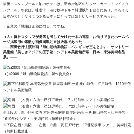
最後イスタンブール２泊のホテルは、新市街地区のリッツ・カールトンイスタ
ンブール。朝食は、味噌汁・漬け物やトルコ料理以外も豊富にあり、そろそろ
日本が恋しくなりつつある日本人にとっては嬉しいサービスであった。
企業の「戦略は細部に宿る」ですね。
（３）弊社スタッフが勇気を出してかけた一本の電話！お借りできたホームペ
ージ掲載用の素敵な画像掲載効果は抜群であった
――西田敏行主演映画『旭山動物園物語―ペンギンが空をとぶ』、サントリー
美術館『美しきアジアの玉手箱－シアトル美術館所蔵 日本・東洋美術名品
展』――
（(c)2009「旭山動物園物語」製作委員会）
※上段図：鹿下絵和歌巻 本阿弥光悦書 俵屋宗達画 一巻 桃山時代～江戸時代
1610年代 シアトル美術館蔵（無断転載禁止）
※下段左図：烏図 （左隻）六曲一双 江戸時代 17世紀前半 シアトル美術館蔵
（無断転載禁止）