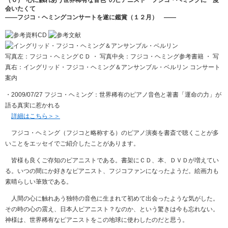
会いたくて
――フジコ・ヘミングコンサートを遂に鑑賞（１２月） ――
写真左：フジコ・ヘミングＣＤ ・ 写真中央：フジコ・ヘミング参考書籍 ・ 写
真右：イングリッド・フジコ・ヘミング＆アンサンブル・ベルリン コンサート
案内
・2009/07/27 フジコ・ヘミング：世界稀有のピアノ音色と著書「運命の力」が
語る真実に惹かれる
詳細はこちら＞＞
フジコ・ヘミング（フジコと略称する）のピアノ演奏を書斎で聴くことが多
いことをエッセイでご紹介したことがあります。
皆様も良くご存知のピアニストである。書架にＣＤ、本、ＤＶＤが増えてい
る。いつの間にか好きなピアニスト、フジコファンになったようだ。絵画力も
素晴らしい筆致である。
人間の心に触れあう独特の音色に生まれて初めて出会ったような気がした。
その時の心の震え、日本人ピアニスト？なのか、という驚きは今も忘れない。
神様は、世界稀有なピアニストをこの地球に使わしたのだと思う。