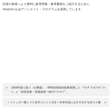
読者の皆様へより便利に参考情報・参考書籍をご紹介するために、
Amazon.co.jpアソシエイト・プログラムを採用しています。
2009年振り返り（仕事篇）：即時的持続的効果発揮した『ﾄﾗﾝｻﾞｸｼｮﾝﾏﾈｼﾞﾒﾝ
ﾄ』と「経営改善・現場改善一体のﾜｰｸｼｮｯﾌﾟ」
＜ツイッター風１４０文字コメント付き＞年末年始におすすめする本２０冊