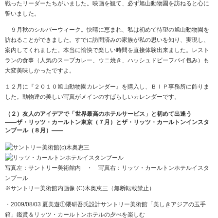
戦ったリーダーたちがいました。映画を観て、必ず旭山動物園を訪ねると心に
誓いました。
９月秋のシルバーウィーク。快晴に恵まれ、私は初めて待望の旭山動物園を
訪ねることができました。すでに訪問済みの家族が私の思いを知り、実現し、
案内してくれました。本当に愉快で楽しい時間を直接体験出来ました。レスト
ランの食事（人気のスープカレー、ウニ焼き、ハッシュドビーフパイ包み）も
大変美味しかったですよ。
１２月に『２０１０旭山動物園カレンダー』を購入し、ＢＩＰ事務所に飾りま
した。動物達の美しい写真がメインのすばらしいカレンダーです。
（２）友人のアイデアで「世界最高のホテルサービス」と初めて出逢う
――ザ・リッツ・カールトン東京（７月）とザ・リッツ・カールトンインスタ
ンブール（８月）――
写真左：サントリー美術館内 ・ 写真右：リッツ・カールトンホテルイスタ
ンブール
※サントリー美術館内画像 (C)木奥恵三（無断転載禁止）
・2009/08/03 夏美遊①隈研吾氏設計サントリー美術館「美しきアジアの玉手
箱」鑑賞＆リッツ・カールトンホテルの夕べを楽しむ