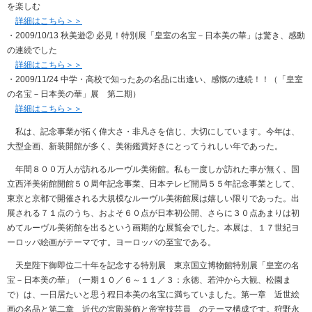
を楽しむ
詳細はこちら＞＞
・2009/10/13 秋美遊② 必見！特別展「皇室の名宝－日本美の華」は驚き、感動
の連続でした
詳細はこちら＞＞
・2009/11/24 中学・高校で知ったあの名品に出逢い、感慨の連続！！（「皇室
の名宝－日本美の華」展 第二期）
詳細はこちら＞＞
私は、記念事業が拓く偉大さ・非凡さを信じ、大切にしています。今年は、
大型企画、新装開館が多く、美術鑑賞好きにとってうれしい年であった。
年間８００万人が訪れるルーヴル美術館。私も一度しか訪れた事が無く、国
立西洋美術館開館５０周年記念事業、日本テレビ開局５５年記念事業として、
東京と京都で開催される大規模なルーヴル美術館展は嬉しい限りであった。出
展される７１点のうち、およそ６０点が日本初公開、さらに３０点あまりは初
めてルーヴル美術館を出るという画期的な展覧会でした。本展は、１７世紀ヨ
ーロッパ絵画がテーマです。ヨーロッパの至宝である。
天皇陛下御即位二十年を記念する特別展 東京国立博物館特別展「皇室の名
宝－日本美の華」（一期１０／６～１１／３：永徳、若沖から大観、松園ま
で）は、一日居たいと思う程日本美の名宝に満ちていました。第一章 近世絵
画の名品と第二章 近代の宮殿装飾と帝室技芸員 のテーマ構成です。狩野永