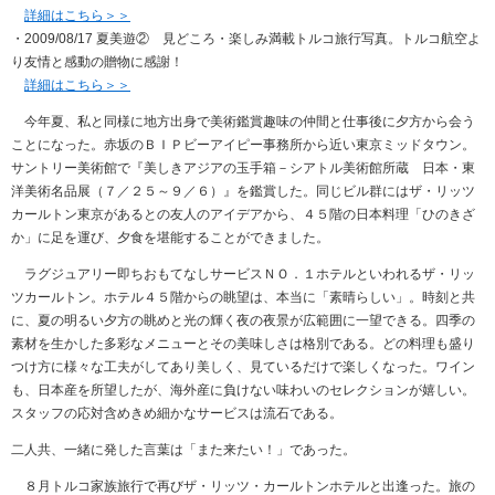
詳細はこちら＞＞
・2009/08/17 夏美遊② 見どころ・楽しみ満載トルコ旅行写真。トルコ航空よ
り友情と感動の贈物に感謝！
詳細はこちら＞＞
今年夏、私と同様に地方出身で美術鑑賞趣味の仲間と仕事後に夕方から会う
ことになった。赤坂のＢＩＰビーアイピー事務所から近い東京ミッドタウン。
サントリー美術館で『美しきアジアの玉手箱－シアトル美術館所蔵 日本・東
洋美術名品展（７／２５～９／６）』を鑑賞した。同じビル群にはザ・リッツ
カールトン東京があるとの友人のアイデアから、４５階の日本料理「ひのきざ
か」に足を運び、夕食を堪能することができました。
ラグジュアリー即ちおもてなしサービスＮＯ．１ホテルといわれるザ・リッ
ツカールトン。ホテル４５階からの眺望は、本当に「素晴らしい」。時刻と共
に、夏の明るい夕方の眺めと光の輝く夜の夜景が広範囲に一望できる。四季の
素材を生かした多彩なメニューとその美味しさは格別である。どの料理も盛り
つけ方に様々な工夫がしてあり美しく、見ているだけで楽しくなった。ワイン
も、日本産を所望したが、海外産に負けない味わいのセレクションが嬉しい。
スタッフの応対含めきめ細かなサービスは流石である。
二人共、一緒に発した言葉は「また来たい！」であった。
８月トルコ家族旅行で再びザ・リッツ・カールトンホテルと出逢った。旅の