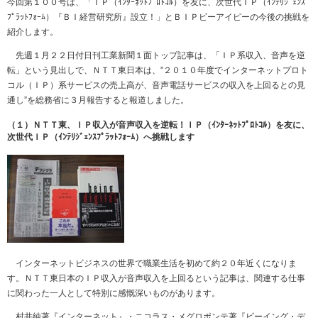
今回第１００号は、「ＩＰ（ｲﾝﾀｰﾈｯﾄﾌﾟﾛﾄｺﾙ）を友に、次世代ＩＰ（ｲﾝﾃﾘｼﾞｪﾝｽ
ﾌﾟﾗｯﾄﾌｫｰﾑ）『ＢＩ経営研究所』設立！」とＢＩＰビーアイピーの今後の挑戦を
紹介します。
先週１月２２日付日刊工業新聞１面トップ記事は、「ＩＰ系収入、音声を逆
転」という見出しで、ＮＴＴ東日本は、”２０１０年度でインターネットプロト
コル（ＩＰ）系サービスの売上高が、音声電話サービスの収入を上回るとの見
通し”を総務省に３月報告すると報道しました。
（１）ＮＴＴ東、ＩＰ収入が音声収入を逆転！ＩＰ（ｲﾝﾀｰﾈｯﾄﾌﾟﾛﾄｺﾙ）を友に、
次世代ＩＰ（ｲﾝﾃﾘｼﾞｪﾝｽﾌﾟﾗｯﾄﾌｫｰﾑ）へ挑戦します
インターネットビジネスの世界で職業生活を初めて約２０年近くになりま
す。ＮＴＴ東日本のＩＰ収入が音声収入を上回るという記事は、関連する仕事
に関わった一人として特別に感慨深いものがあります。
村井純著『インターネット』・ニコラス・メグロポンテ著『ビーイング・デ