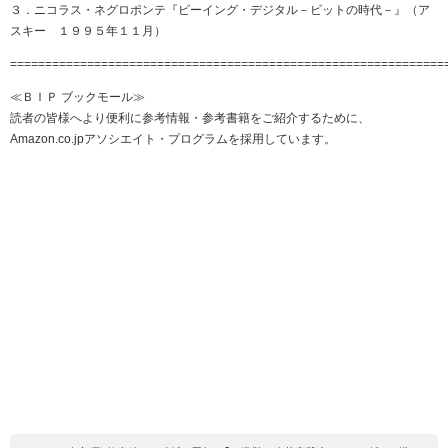
３．ニコラス・ネグロポンテ『ビーイング・デジタル－ビットの時代－』（ア
スキー １９９５年１１月）
==============================================================
≪ＢＩＰ ブックモール≫
読者の皆様へより便利に参考情報・参考書籍をご紹介するために、
Amazon.co.jpアソシエイト・プログラムを採用しています。