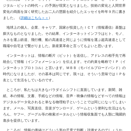
ジタル－ビットの時代－』の予測が現実となりました。技術の変化と人間世界
変化の両面を深く研究したお二人の慧眼を紹介したエッセイを昨年９月に書き
ました。（
詳細はこちら＞＞
）
地球上の個人、企業、キャリア、国家が投資したＩＣＴ（情報通信）基盤は
膨大なものとなりました。その結果、インターネットインフラはヒト、モノ、
カネを運ぶ鉄道、飛行機、船の高速道と同じように情報を運ぶ超高速道として
職場や自宅まで繋がりました。新産業革命と言ってもよいと思います。
インターネットは、情報の断片（ビット）を送信し、アドレスの相手先で再
統合して情報（インフォメーション）を伝えます。その約束を略称でＩＰ（イ
ンターネットプロトコル）と言います。ＭＢＢ（モバイルブロードバンド）の
時代になりましたが、その基本は同じです。我々は、そういう意味ではＩＰを
友として生活をしているのです。
ところが、私たちは大きなパラダイムシフトに直面しています。新聞、雑
紙、本の情報、文書、手紙などの情報、音声・映像の情報などすべての情報は
デジタルデータ化されると単なる物理粒子ということでは同じになってしまい
ます。メール、写真送信、音楽ダウンロード、ゲームという便利な生活はもち
ろん、ヤフー、グーグル等の検索ポータルという情報収集面でも人類に飛躍的
進歩を提供しています。
ところが、情報の価値はどういう形や尺度で判断・評価するのでしょうか。