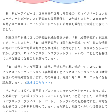
ＢＩＰビーアイピーは、２００８年２月より自社のＩＣ（イノベーション＆
コーポレートガバナンス）研究会を毎月開催して２年経ちました。２００９年
６月よりＭＢＢ（モバイルブロードバンド）研究会も並行して実施してきてい
ました。
創立３周年を機に２つの研究会を統合発展させ、『ＢＩ経営研究所』を設立
することにしました。『ＢＩ経営研究所』は限られた領域ですが、膨大な情報
の海の中で役立つ海図や灯台となれば嬉しいと考えました。ささやかな歩みで
すが、次世代ＩＰ（インテリジェンスプラットフォーム）の一つとしてお客様
に大きな支援になることを願っています。
「ＢＩ経営」という言葉は、経営の王道を示す私の造語です。２つのＢＩ、
ビジネスインテグレーション（事業開発）とビジネスインテリジェンス（経営
管理）の両輪経営を言います。その内容は、先週１月１８日ＢＩエッセイをお
読み願います。（
詳細はこちら＞＞
）
そのためには多くの専門家（プロフェッショナルパートナー）の方々の協力
が必要です。その場（プラットフォーム）を作りたいと思いました。公民連携
（パブリック・プライベート・パートナーシップ）の力も必要ですね。両方を
合わせて２つのＰＰＰと呼んでいます。まだ新しい概念ですが、今後発展して
いくと信じています。