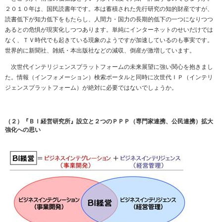
２０１０年は、国民読書年です。本は蓄積された先行研究の知的財産ですが、
読書低下が知力低下をもたらし、人間力・国力の長期的低下の一つになりつつ
あるとの危惧が現実化しつつあります。単純にインターネットのせいだけでは
なく、ＴＶ時代でも起きている現象のようですが加速しているのも事実です。
世界的に新聞社、雑紙・本出版社などの減収、倒産が激増しています。
次世代インテリジェンスプラットフォームの未来展望に強い関心を抱きまし
た。情報（インフォメーション）検索ポータルと同時に次世代ＩＰ（インテリ
ジェンスプラットフォーム）が絶対に必要ではないでしょうか。
（２）『ＢＩ経営研究所』設立と２つのＰＰＰ（専門家連携、公民連携）拡大
強化への思い