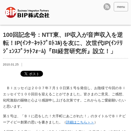
menu
100回記念号：NTT東、IP収入が音声収入を逆
転！IP(ｲﾝﾀｰﾈｯﾄﾌﾟﾛﾄｺﾙ)を友に、次世代IP(ｲﾝﾃﾘ
ｼﾞｪﾝｽﾌﾟﾗｯﾄﾌｫｰﾑ)『BI経営研究所』設立！」
2010.01.25
ＢＩエッセイは２００７年７月１０日第１号を発信し、お陰様で今回のＢＩ
エッセイで１００回目を迎えることができました。皆さまのご意見、ご感想、
叱咤激励の賜物と心より感謝申し上げる次第です。これからもご愛顧願いたい
と思います。
第１号は、「ＢＩに恋をした！大手町にあこがれた！」のタイトルでＢＩＰビ
ーアイピー創業の思いを書きました。（
詳細はこちら＞＞
）