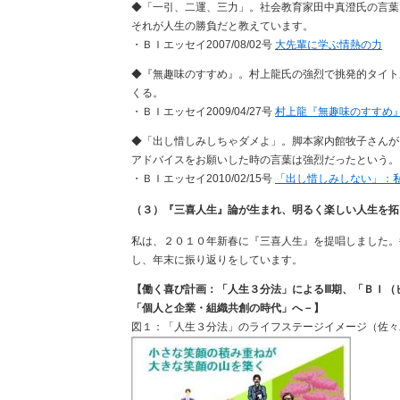
◆「一引、二運、三力」。社会教育家田中真澄氏の言葉
それが人生の勝負だと教えています。
・ＢＩエッセイ2007/08/02号
大先輩に学ぶ情熱の力
◆『無趣味のすすめ』。村上龍氏の強烈で挑発的タイト
くる。
・ＢＩエッセイ2009/04/27号
村上龍『無趣味のすすめ
◆「出し惜しみしちゃダメよ」。脚本家内館牧子さんが
アドバイスをお願いした時の言葉は強烈だったという。
・ＢＩエッセイ2010/02/15号
「出し惜しみしない」：
（３）『三喜人生』論が生まれ、明るく楽しい人生を拓
私は、２０１０年新春に『三喜人生』を提唱しました。
し、年末に振り返りをしています。
【働く喜び計画：「人生３分法」によるⅢ期、「ＢＩ（
「個人と企業・組織共創の時代」へ－】
図１：「人生３分法」のライフステージイメージ（佐々