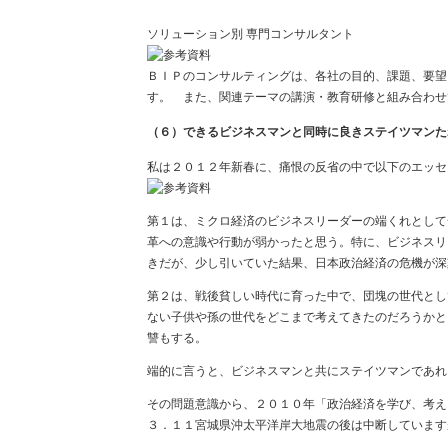
ソリューション別 専門コンサルタント
ＢＩＰのコンサルティングは、各社の目的、課題、要望
す。 また、関連テーマの講演・教育研修と組み合わせ
（６）できるビジネスマンと同時に良きステイツマンた
私は２０１２年新春に、痛恨の反省の中で以下のエッセ
第１は、ミクロ経済のビジネスリーダーの端くれとして
革への意識や行動が弱かったと思う。特に、ビジネスリ
きだが、少し引いていた結果、日本政治経済の危機が深
第２は、戦後貧しい時代に育った中で、団塊の世代とし
ない子供や孫の世代をどこまで考えてきたのだろうかと
讐もする。
端的に言うと、ビジネスマンと共にステイツマンであれ
その問題意識から、２０１０年「政治経済を学び、考え
３．１１宮城県沖太平洋岸大地震の後は中断しています