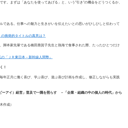
です。まずは「あなたを使ってあげる」と、いう”引き”の機会をどうつくるか、
ルである。仕事への魅力と生きがいを伝えたいとの思いがひしひしと伝わって
』の挑発的タイトルの真意は？
、脚本家先輩である橋田壽賀子先生と熱海で食事された際、たったひとつだけ
私の「ＪＲ東日本－新幹線人間塾」
く！
毎年正月に働く喜び、学ぶ喜び、遊ぶ喜び計画を作成し、修正しながらも実践
ビーアイ）経営」普及で一隅を照らす －「企業・組織の中の個人の時代」から
木作成）