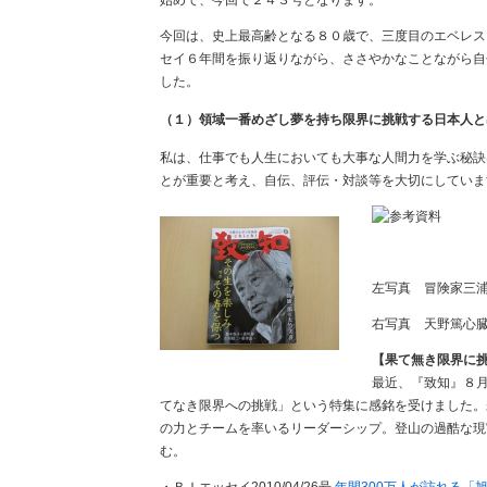
始めて、今回で２４３号となります。
今回は、史上最高齢となる８０歳で、三度目のエベレス
セイ６年間を振り返りながら、ささやかなことながら自
した。
（１）領域一番めざし夢を持ち限界に挑戦する日本人と
私は、仕事でも人生においても大事な人間力を学ぶ秘訣
とが重要と考え、自伝、評伝・対談等を大切にしていま
左写真 冒険家三
右写真 天野篤心
【果て無き限界に
最近、『致知』８
てなき限界への挑戦」という特集に感銘を受けました。
の力とチームを率いるリーダーシップ。登山の過酷な現
む。
・ＢＩエッセイ2010/04/26号
年間300万人が訪れる「