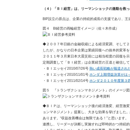
（４）「ＢＩ経営」は、リーマンショックの激動を救っ
BIP設立の原点は、企業の持続的成長の支援であり、王
図４ BI経営の両輪経営イメージ（佐々木作成）
◆２００７年日銀の金融収縮による経済変調、そして２
したが、かなりの日本企業は業績回復への抜本的変革を
２０１１年３月東日本大震災前には相当程度の回復を示
定期調査して「ＢＩ経営」は企業経営の王道と確信して
・ＢＩエッセイ2010/07/26号
熱い成長戦略が報道され
・ＢＩエッセイ2010/11/01号
ホンダ上期増益決算がは
・ＢＩエッセイ2011/02/14号
ホンダ２０１０年度第３
図５ 『トランザクションマネジメント』のイメージ図
◆ＢＩＰは、リーマンショック後の経済激変、経営激変
ョンマネジメント』提案し、大きな効果を挙げました。
あります。“収益改善機会は無限である！”と思います
連携し、リーダーが決断し実施すれば即時的かつ持続的