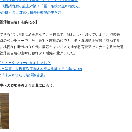
９代横綱白鵬が誌上対談！「吾、相撲の道を極めん」
下の執刀医天野篤心臓外科教授の生き方
福澤諭吉翁）を訪ねる】
できるだけ現場に足を運んで、直接見て、触れたいと思っています。渋沢栄一
時のベンチャーでした。鳥羽・志摩の旅でミキモト真珠島を実際に訪ねて見
。札幌在住時代の３０代に慶応キャンパスで通信教育夏期セミナーを数年受講
福澤諭吉翁の当時に触れ深く感銘を受けました。
画とトークショーに参加しました
珠と笑顔－世界真珠王御木本幸吉生誕１５０年への旅
念『未来をひらく福澤諭吉展』
事への姿勢を教える言葉に出会う。