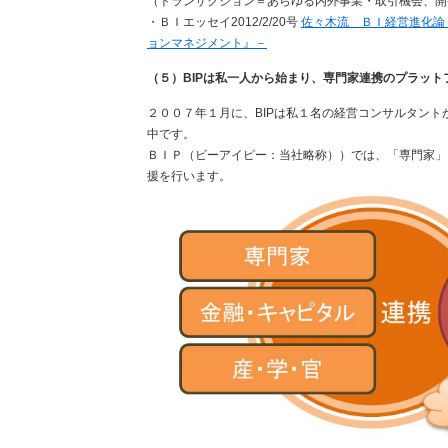
（トランザクション＝あらゆる内外事業・取引機会、開
・ＢＩエッセイ2012/2/20号
佐々木流 ＢＩ経営進化論
ョンマネジメント』－
（５）BIPは私一人から始まり、専門家連携のプラット
２００７年１月に、BIPは私１名の経営コンサルタン
中です。
ＢＩＰ（ビーアイピー：当社略称））では、「専門家」
援を行います。