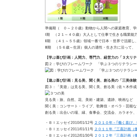
準備期（ ０～２０歳）動物から人間への家庭教育、学
Ⅰ期 （２１～４０歳）大人として仕事で生きる職業能
Ⅱ期 （４１～５５歳）領域一番で日本・世界で活躍し
Ⅲ期 （５６歳～生涯）個人の適性・生き方に沿って、
【学ぶ喜び計画：人間力、専門力、経営力の「３大リテ
図２：学びのフレームワーク 「学ぶ３つのリテラシ
【遊ぶ喜び計画：見る美、聞く美、創る美の「三美体験
図３：「美遊」は見る美、聞く美、創る美（佐々木作
見る美：旅、自然、花、美術・建築、遺跡、映画など
聞く美：コンサート・ライブ、歌舞伎・オペラ・芸能な
創る美：出合いの場、縁、食事会、交流会、カラオケ、
・ＢＩエッセイ2010/01/12号
２０１０年－｢働く喜び、
・ＢＩエッセイ2011/01/11号
２０１１年『三喜計画（
・ＢＩエッセイ2012/01/30号
２０１２年『三喜計画（