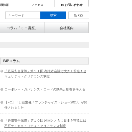
用情報
アクセス
お問い合わせ
コラム「ミニ講座」
会社案内
BIPコラム
「経済安全保障」第１１回 有識者会議で大きく前進！セ
キュリティ・クリアランス制度
コーポレートガバナンス・コードの効果と影響を考える
【FC】「日経主催「フランチャイズ・ショー2023」が開
催されました」
「経済安全保障」第１０回 米国とともに日本を守るには
不可欠！セキュリティ・クリアランス制度