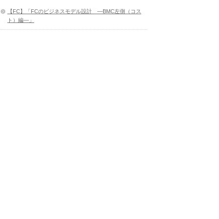
【FC】「FCのビジネスモデル設計 ―BMC左側（コス
ト）編―」