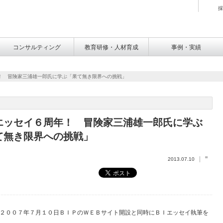
採
コンサルティング
教育研修・人材育成
事例・実績
！ 冒険家三浦雄一郎氏に学ぶ「果て無き限界への挑戦」
エッセイ６周年！ 冒険家三浦雄一郎氏に学ぶ
て無き限界への挑戦」
2013.07.10
２００７年７月１０日ＢＩＰのＷＥＢサイト開設と同時にＢＩエッセイ執筆を