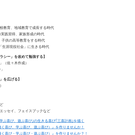
校教育、地域教育で成長する時代
力実践習得、家族形成の時代
、子供の高等教育をする時代
「生涯現役社会」に生きる時代
ラシー」を改めて勉強する】
ー」（佐々木作成）
」を広げる】
成）
ど
エッセイ、フェイスブックなど
学ぶ喜び、遊ぶ喜び｣の生きる喜び｢三喜計画｣を描く
働く喜び、学ぶ喜び、遊ぶ喜び）』を作りませんか！
働く喜び・学ぶ喜び・遊ぶ喜び）』を作りませんか？！