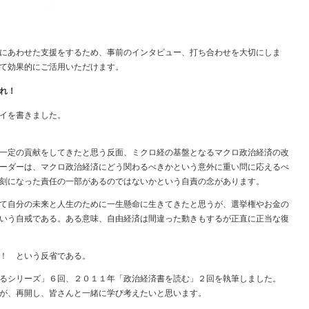
にあわせた支援をするため、事前のインタビュー、打ち合わせを大切にしま
て効果的にご活用いただけます。
れ！
イを書きました。
一定の貢献をしてきたと思う反面、ミクロ経の基盤となるマクロ政治経済の改
ーダーは、マクロ政治経済にどう関わるべきかという意外に重い問に応えるべ
刻になった責任の一部があるのではないかという自責の念があります。
て自分の未来と人生のために一生懸命に生きてきたと思うが、選挙権やお金の
いう自戒である。ある意味、自由経済は間違った動きもするが正直に正当な復
！ という反省である。
るシリーズ」６回、２０１１年「政治経済書を読む」２回を執筆しました。
が、再開し、皆さんと一緒に学び考えたいと思います。