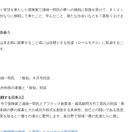
ト登頂を果たした冒険家三浦雄一郎氏の夢への挑戦に刺激を受けて、ＢＩエッ
分なりに挑戦して来たこと、学んだこと、新たな出会いなどを７題取り上げま
出会う
は良き師に師事すること或いは目標とする先達（ロールモデル）に私淑するこ
す。
浦雄一郎氏 『致知』８月号対談
臓外科医の著書と『致知』対談
挑戦する日本人】
月号で冒険家三浦雄一郎氏とアフラック創業者・最高顧問大竹三喜氏の対談「果
未踏の夢の探索とその成功方程式を創造する具体性、自己との闘いである意思
実を知ると一層その凄さに驚愕します。各分野で領域一番の先達たちに親し
旭山動物園の奇跡」を実現したリーダー小菅元園長