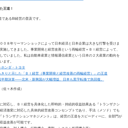
た王道！
道であるBI経営の普及です。
００８年リーマンショックによって日本経済と日本企業は大きな打撃を受けま
実施してきました。事業開発と経営改善という両輪経営＝ＢＩ経営によって、
していました。私は自動車産業と情報通信産業という日本の２大産業の動向を
います。
たホンダ・トヨタ
っきりと示した「ＢＩ経営（事業開発と経営改善の両輪経営）」の王道
四半期決算――北米・新興国が大幅増益、日本も黒字転換で急回復。
（佐々木作成）
に対応し、ＢＩ経営を具体化した即時的・持続的収益効果ある『トランザクシ
経済激変に対応した具体的経営改善コンセンプトであり、手法（メソド）でも
。『トランザクションマネジメント』は、経営の王道をスピーディーに、全部門が
収益改善が可能です。