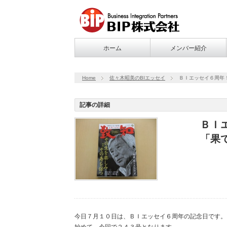
ホーム
メンバー紹介
Home
佐々木昭美のBIエッセイ
ＢＩエッセイ６周年
記事の詳細
ＢＩ
「果
今日７月１０日は、ＢＩエッセイ６周年の記念日です。