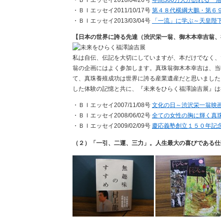
・ＢＩエッセイ2011/10/17号
第４８代横綱大鵬・第６
・ＢＩエッセイ2013/03/04号
「一流」に学ぶ～天皇陛
【日本の世界に誇る先達（渋沢栄一翁、御木本幸吉翁、
私は自伝、伝記を大切にしていますが、本だけでなく、
翁の企画にはよく参加します。真珠翁御木本幸吉は、当
て、真珠養殖成功は世界に誇る産業遺産だと思いました
した体験の記憶と共に、『未来をひらく福澤諭吉展』は
・ＢＩエッセイ2007/11/08号
文化の日～渋沢栄一翁映
・ＢＩエッセイ2008/06/02号
全ての女性の胸に輝く真
・ＢＩエッセイ2009/02/09号
慶応義塾創立１５０年記
（２）「一引、二運、三力」。人生最大の喜びである仕