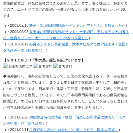
美術館鑑賞は、頻繁に気軽にできる趣味だと思います。書く機会は一杯ありま
すので、エッセイブログの価値が一層上がるように更に努力を続けたいと思い
ます。
（・2009/02/16
映画『旭山動物園物語―ペンギンが空をとぶ』を観ましたか
）
（・2009/08/03
夏美遊①隈研吾氏設計サントリー美術館「美しきアジアの玉手
箱」鑑賞＆リッツ・カールトンホテルの夕べを楽しむ
）
（・2010/04/19
心躍るボストン美術館展。六本木ヒルズで西洋絵画４７巨匠８
０名画を一堂に観る贅沢！
）
【２０１１年より「和の美」探訪を広げています】
◆海外旅行し、海外の経営者と会って、自国の文化を語れるリーダーが信頼さ
れることを痛感しています。２０１１年を日本文化探訪元年として「和の美」
について探訪中です。日本美術・建築・工芸等、歌舞伎・能・文楽など日本芸
能もこつこつと鑑賞しています。すでに日本画専門美術館である山種美術館を
数回訪れ、すばらしい日本画に目を開かされました。ピカソを超えると言われ
た岡本太郎の絵画と著書にも強い刺激を受ける事もありました。
（・2011/02/28
錦絵黄金時代の清長・歌麿・写楽初公開作品に満ちた「ボスト
ン美術館 浮世絵名品展」
）
（・2011/04/11
生涯絶対に忘れられない『生誕１００年 岡本太郎展』
）