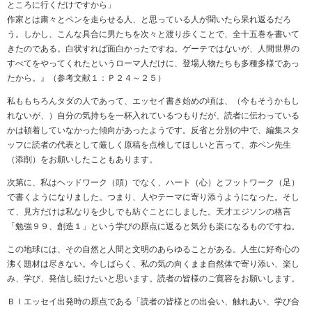
ところに行くだけですから」
作家とは粛々とペンを走らせる人、と思っている人が聞いたら呆れ返るだろ
う。しかし、こんな具合に男たちを次々と渡り歩くことで、全十五巻を書いて
きたのである。白状すれば面白かったですね。ゲーテではないが、人間世界の
すべてをやってくれたというローマ人だけに、登場人物たちも多種多様であっ
たから。』（参考文献１：Ｐ２４～２５）
私ももちろんタダの人であって、エッセイ書き始めの頃は、（今もそうかもし
れないが、）自分の気持ちを一杯入れているつもりだが、読者に伝わっている
かは頓着していなかった傾向があったようです。反省と分別の中で、編集スタ
ッフに読者の代表として厳しく原稿を点検してほしいと言って、赤ペン先生
（添削）をお願いしたこともあります。
次第に、私はヘッドワーク（頭）でなく、ハート（心）とフットワーク（足）
で書くようになりました。つまり、人やテーマに寄り添うようになった。そし
て、見方だけは私なりを少しでも紡ぐことにしました。天才エジソンの格言
「勉強９９、創造１」という学びの原点に返ると気分も楽になるものですね。
この地球には、その自然と人間と文明のあらゆることがある。人生に好奇心の
沸く題材は尽きない。今しばらく、私の気の向くまま自然体で寄り添い、楽し
み、学び、発信し続けたいと思います。読者の皆様のご寛容をお願いします。
ＢＩエッセイ出発時の原点である「読者の皆様との出会い、触れあい、学び合