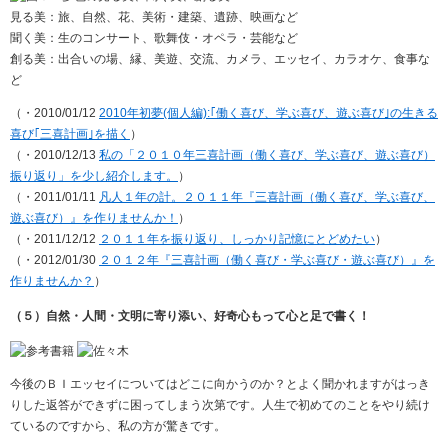
見る美：旅、自然、花、美術・建築、遺跡、映画など
聞く美：生のコンサート、歌舞伎・オペラ・芸能など
創る美：出合いの場、縁、美遊、交流、カメラ、エッセイ、カラオケ、食事な
ど
（・2010/01/12
2010年初夢(個人編):｢働く喜び、学ぶ喜び、遊ぶ喜び｣の生きる
喜び｢三喜計画｣を描く
）
（・2010/12/13
私の「２０１０年三喜計画（働く喜び、学ぶ喜び、遊ぶ喜び）
振り返り」を少し紹介します。
）
（・2011/01/11
凡人１年の計。２０１１年『三喜計画（働く喜び、学ぶ喜び、
遊ぶ喜び）』を作りませんか！
）
（・2011/12/12
２０１１年を振り返り、しっかり記憶にとどめたい
）
（・2012/01/30
２０１２年『三喜計画（働く喜び・学ぶ喜び・遊ぶ喜び）』を
作りませんか？
）
（５）自然・人間・文明に寄り添い、好奇心もって心と足で書く！
今後のＢＩエッセイについてはどこに向かうのか？とよく聞かれますがはっき
りした返答ができずに困ってしまう次第です。人生で初めてのことをやり続け
ているのですから、私の方が驚きです。