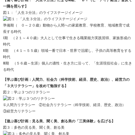
一隅を照らす】
図１：「人生３分法」のライフステージイメージ
準備期（ ０～２０歳）動物から人間への家庭教育、学校教育、地域教育で成
長する時代
Ⅰ期 （２１～４０歳）大人として仕事で生きる職業能力実践習得、家族形成の
時代
Ⅱ期 （４１～５５歳）領域一番で日本・世界で活躍し、子供の高等教育をする
時代
Ⅲ期 （５６歳～生涯）個人の適性・生き方に沿って、「生涯現役社会」に生き
る時代
【学ぶ喜び計画：人間力、社会力（科学技術、経済、歴史、政治）、経営力の
「３大リテラシー」を改めて勉強する】
図２：学ぶ３つのリテラシー
①人間力リテラシー ②社会力リテラシー（科学技術、経済、歴史、政治）
③経営力リテラシー
【遊ぶ喜び計画：見る美、聞く美、創る美の「三美体験」を広げる】
図３：多色の見る美、聞く美、創る美