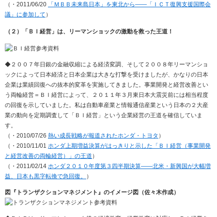
（・2011/06/20
「ＭＢＢ未来島日本」を東北から――「ＩＣＴ復興支援国際会
議」に参加して
）
（２）「ＢＩ経営」は、リーマンショックの激動を救った王道！
◆２００７年日銀の金融収縮による経済変調、そして２００８年リーマンショ
ックによって日本経済と日本企業は大きな打撃を受けましたが、かなりの日本
企業は業績回復への抜本的変革を実施してきました。事業開発と経営改善とい
う両輪経営＝ＢＩ経営によって、２０１１年３月東日本大震災前には相当程度
の回復を示していました。私は自動車産業と情報通信産業という日本の２大産
業の動向を定期調査して「ＢＩ経営」という企業経営の王道を確信していま
す。
（・2010/07/26
熱い成長戦略が報道されたホンダ・トヨタ
）
（・2010/11/01
ホンダ上期増益決算がはっきりと示した「ＢＩ経営（事業開発
と経営改善の両輪経営）」の王道
）
（・2011/02/14
ホンダ２０１０年度第３四半期決算――北米・新興国が大幅増
益、日本も黒字転換で急回復。
）
図『トランザクションマネジメント』のイメージ図（佐々木作成）