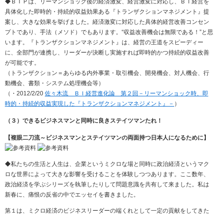
◆ＢＩＰは、リーマンショック後の経済激変、経営激変に対応し、ＢＩ経営を
具体化した即時的・持続的収益効果ある『トランザクションマネジメント』提
案し、大きな効果を挙げました。経済激変に対応した具体的経営改善コンセン
プトであり、手法（メソド）でもあります。“収益改善機会は無限である！”と思
います。『トランザクションマネジメント』は、経営の王道をスピーディー
に、全部門が連携し、リーダーが決断し実施すれば即時的かつ持続的収益改善
が可能です。
（トランザクション＝あらゆる内外事業・取引機会、開発機会、対人機会、行
動機会、書類・システム処理機会等）
（・2012/2/20
佐々木流 ＢＩ経営進化論 第２回－リーマンショック時、即
時的・持続的収益実現した『トランザクションマネジメント』－
）
（３）できるビジネスマンと同時に良きステイツマンたれ！
【複眼二刀流～ビジネスマンとステイツマンの両面持つ日本人になるために】
◆私たちの生活と人生は、企業というミクロな場と同時に政治経済というマク
ロな世界によって大きな影響を受けることを体験しつつあります。ここ数年、
政治経済を学ぶシリーズを執筆したりして問題意識を共有して来ました。私は
新春に、痛恨の反省の中でエッセイを書きました。
第１は、ミクロ経済のビジネスリーダーの端くれとして一定の貢献をしてきた