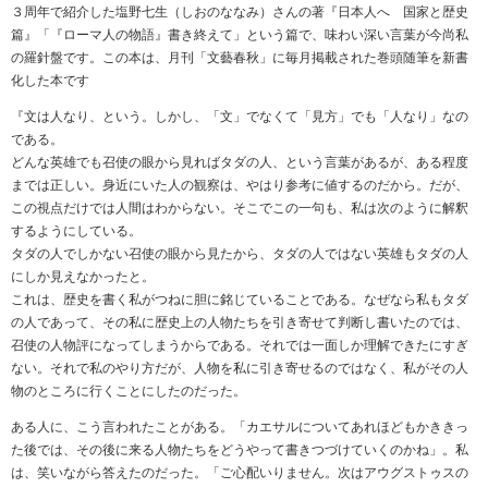
３周年で紹介した塩野七生（しおのななみ）さんの著『日本人へ 国家と歴史
篇』「『ローマ人の物語』書き終えて」という篇で、味わい深い言葉が今尚私
の羅針盤です。この本は、月刊「文藝春秋」に毎月掲載された巻頭随筆を新書
化した本です
『文は人なり、という。しかし、「文」でなくて「見方」でも「人なり」なの
である。
どんな英雄でも召使の眼から見ればタダの人、という言葉があるが、ある程度
までは正しい。身近にいた人の観察は、やはり参考に値するのだから。だが、
この視点だけでは人間はわからない。そこでこの一句も、私は次のように解釈
するようにしている。
タダの人でしかない召使の眼から見たから、タダの人ではない英雄もタダの人
にしか見えなかったと。
これは、歴史を書く私がつねに胆に銘じていることである。なぜなら私もタダ
の人であって、その私に歴史上の人物たちを引き寄せて判断し書いたのでは、
召使の人物評になってしまうからである。それでは一面しか理解できたにすぎ
ない。それで私のやり方だが、人物を私に引き寄せるのではなく、私がその人
物のところに行くことにしたのだった。
ある人に、こう言われたことがある。「カエサルについてあれほどもかききっ
た後では、その後に来る人物たちをどうやって書きつづけていくのかね」。私
は、笑いながら答えたのだった。「ご心配いりません。次はアウグストゥスの