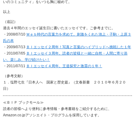
いのコミュニティ」をいつも胸に秘めて。
以上
（追記）
過去４年間のエッセイ誕生日に書いたエッセイです。ご参考までに。
・2008/07/10
Ｗｅｂ時代の言葉力を求めて。刺激をくれた池上・子駒・上原３
氏の本
・2009/07/13
ＢＩエッセイ２周年！写真と言葉のハイブリッドへ挑戦した１年
・2010/07/05
ＢＩエッセイ３周年。読者の皆様と一緒に自然・人間に寄り添
い、楽しみ、学び続けたい！
・2011/07/11
ＢＩエッセイ４周年。王道探究と激震の１年！
（参考文献）
１．塩野七生『日本人へ 国家と歴史篇』（文春新書 ２０１０年６月２０
日）
≪ＢＩＰ ブックモール≫
読者の皆様へより便利に参考情報・参考書籍をご紹介するために、
Amazon.co.jpアソシエイト・プログラムを採用しています。