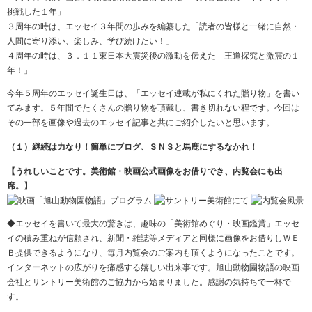
挑戦した１年」
３周年の時は、エッセイ３年間の歩みを編纂した「読者の皆様と一緒に自然・
人間に寄り添い、楽しみ、学び続けたい！」
４周年の時は、３．１１東日本大震災後の激動を伝えた「王道探究と激震の１
年！」
今年５周年のエッセイ誕生日は、「エッセイ連載が私にくれた贈り物」を書い
てみます。５年間でたくさんの贈り物を頂戴し、書き切れない程です。今回は
その一部を画像や過去のエッセイ記事と共にご紹介したいと思います。
（１）継続は力なり！簡単にブログ、ＳＮＳと馬鹿にするなかれ！
【うれしいことです。美術館・映画公式画像をお借りでき、内覧会にも出
席。】
◆エッセイを書いて最大の驚きは、趣味の「美術館めぐり・映画鑑賞」エッセ
イの積み重ねが信頼され、新聞・雑誌等メディアと同様に画像をお借りしＷＥ
Ｂ提供できるようになり、毎月内覧会のご案内も頂くようになったことです。
インターネットの広がりを痛感する嬉しい出来事です。旭山動物園物語の映画
会社とサントリー美術館のご協力から始まりました。感謝の気持ちで一杯で
す。