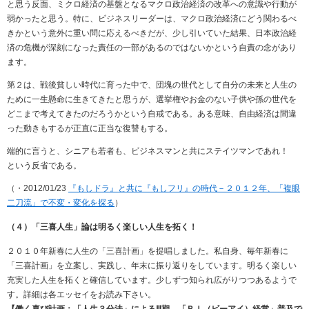
と思う反面、ミクロ経済の基盤となるマクロ政治経済の改革への意識や行動が
弱かったと思う。特に、ビジネスリーダーは、マクロ政治経済にどう関わるべ
きかという意外に重い問に応えるべきだが、少し引いていた結果、日本政治経
済の危機が深刻になった責任の一部があるのではないかという自責の念があり
ます。
第２は、戦後貧しい時代に育った中で、団塊の世代として自分の未来と人生の
ために一生懸命に生きてきたと思うが、選挙権やお金のない子供や孫の世代を
どこまで考えてきたのだろうかという自戒である。ある意味、自由経済は間違
った動きもするが正直に正当な復讐もする。
端的に言うと、シニアも若者も、ビジネスマンと共にステイツマンであれ！
という反省である。
（・2012/01/23
『もしドラ』と共に『もしフリ』の時代－２０１２年、「複眼
二刀流」で不変・変化を探る
）
（４）「三喜人生」論は明るく楽しい人生を拓く！
２０１０年新春に人生の「三喜計画」を提唱しました。私自身、毎年新春に
「三喜計画」を立案し、実践し、年末に振り返りをしています。明るく楽しい
充実した人生を拓くと確信しています。少しずつ知られ広がりつつあるようで
す。詳細は各エッセイをお読み下さい。
【働く喜び計画：「人生３分法」によるⅢ期、「ＢＩ（ビーアイ）経営」普及で