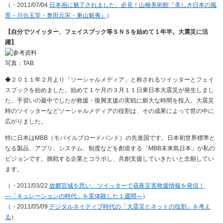
（・2011/07/04
日本画に魅了されました。必見！山種美術館『美しき日本の風
景－川合玉堂・奥田元宋・東山魁夷』
）
【自分でツイッター、フェイスブック等ＳＮＳを始めて１年半。大震災に活
躍】
写真：TAB
◆２０１１年２月より「ソーシャルメディア」と称されるツイッターとフェイ
スブックを始めました。始めて１ケ月の３月１１日東日本大震災が発生しまし
た。手習いの最中でしたが救援・復興支援の実戦に膨大な時間を投入。大震災
時のツイッターなどソーシャルメディアの役割は、その成果によって世の中に
広がりました。
特に日本はMBB（モバイルブロードバンド）の先進国です。日本初世界標準と
なる製品、アプリ、システム、制度などを創造する「MBB未来島日本」が私の
ビジョンです。挑戦する企業とコラボし、共創支援していきたいと念願してい
ます。
（・2011/03/22
故郷宮城を思い、ツイッターで昼夜災害救援情報を発信！
―「キュレーションの時代」を実体験した１週間―
）
（・2011/05/09
デジタルネイティブ時代の「大震災とネットの役割」を考え
る
）