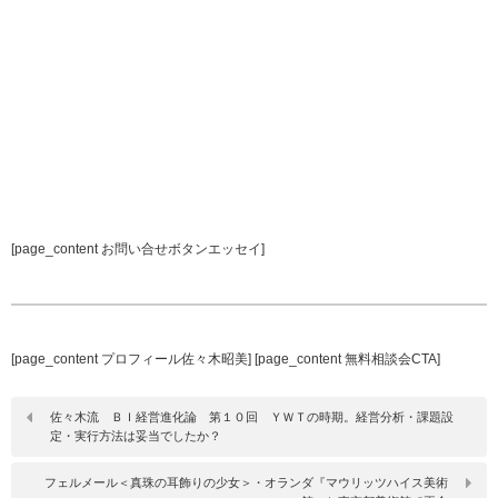
[page_content お問い合せボタンエッセイ]
[page_content プロフィール佐々木昭美] [page_content 無料相談会CTA]
佐々木流 ＢＩ経営進化論 第１０回 ＹＷＴの時期。経営分析・課題設
定・実行方法は妥当でしたか？
フェルメール＜真珠の耳飾りの少女＞・オランダ『マウリッツハイス美術