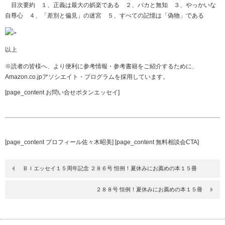
目次要約 １、正義は最大の娯楽である ２、バカと無知 ３、やっかいな
自尊心 ４、「差別と偏見」の迷宮 ５、すべての記憶は「偽物」である
>
以上
※読者の皆様へ、より便利に参考情報・参考書籍をご紹介するために、
Amazon.co.jpアソシエイト・プログラムを採用しています。
[page_content お問い合せボタンエッセイ]
[page_content プロフィール佐々木昭美] [page_content 無料相談会CTA]
ＢＩエッセイ１５周年記念 ２８６号 恒例！夏休みにお薦めの本１５冊
２８８号 恒例！夏休みにお薦めの本１５冊