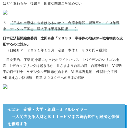
はどう変わるか 後書き 困難な問題こそ諦めない
５．
【日本の半導体に未来はあるのか？ 台湾争奪戦、習近平の１００年戦
争、デジタル三国志、環太平洋半導体同盟――】
日本経済新聞編集委員 太田泰彦『２０３０ 半導体の地政学～戦略物資を支
配するのは誰か』
（日経ＢＰ ２０２１年１１月 定価 本体１，８００円＋税別）
目次要約。序章 司令塔になったホワイトハウス Ⅰ バイデンのシリコン地
図 Ⅱ デカップリングは起きるか Ⅲ さまよう台風の目―台湾争奪戦 Ⅳ 習近
平の百年戦争 Ⅴ デジタル三国志が始まる Ⅵ 日本再起動 Ⅶ 隠れた主役
Ⅷ 見えない防衛線 終章 ２０３０年への日本の戦略
≪２≫ 企業・大学・組織＝ミドルレイヤー
～人間力ある人財とＢＩＩ＝ビジネス統合知性が経済と価値
を創造する