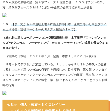
Ｍ＆Ａ成立の最後の壁 第４章フェーズ４ 完全公開！ １００日プランの作り
方 第５章フェーズ５ Ｍ＆Ａは買い手企業の企業価値を向上させる
１０．
【無一文から４年連続上場＆株価上昇率日本一企業に導いた東証プライ
ム上場社長・現役マーケターの考え方と技法のすべて】
（株）北の達人コーポレーション代表取締役社長 木下勝寿『ファンダメンタ
ルズ×テクニカル マーケティング～ＷＥＢマーケティングの成果を最大化する
８３の方法』
（実業の日本社 ２０２２年５月 定価 本体１，８００円＋税別）
リモートでデジタルが加速している。ＰＵＬＬからＰＵＳＨの時代への激変
に私もこの本で新しい技法の必要性を痛感した。目次要約 第０部 ファンダメ
ンタルズマーケティングとテクニカルマーケティングの概要 第１部 ファンダ
メンタルズマーケティングの極意 第３部 これからのマーケターとブランド戦
略の行方
≪３≫ 個人・家族＝ミクロレイヤー
～人生１００年時代を自分事として考える