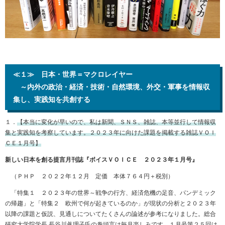
≪１≫ 日本・世界＝マクロレイヤー
～内外の政治・経済・技術・自然環境、外交・軍事を情報収
集し、実践知を共創する
１．
【本当に変化が早いので、私は新聞、ＳＮＳ、雑誌、本等並行して情報収
集と実践知を考察しています。２０２３年に向けた課題を掲載する雑誌ＶＯＩ
ＣＥ１月号】
新しい日本を創る提言月刊誌『ボイスＶＯＩＣＥ ２０２３年１月号』
（ＰＨＰ ２０２２年１２月 定価 本体７６４円＋税別）
「特集１ ２０２３年の世界～戦争の行方、経済危機の足音、パンデミック
の帰趨」と「特集２ 欧州で何が起きているのか」が現状の分析と２０２３年
以降の課題と仮説、見通しについてたくさんの論述が参考になりました。総合
研究大学院学長 長谷川眞理子氏の巻頭言は毎月楽しみです。１月号第２５回は