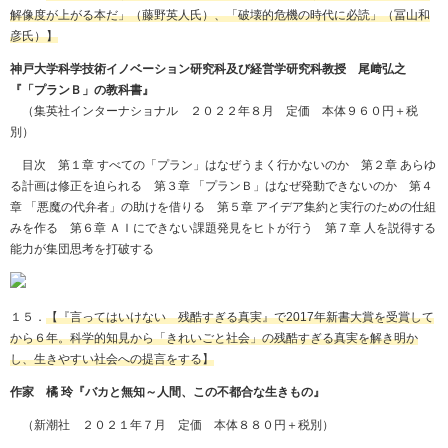
解像度が上がる本だ」（藤野英人氏）、「破壊的危機の時代に必読」（冨山和
彦氏）】
神戸大学科学技術イノベーション研究科及び経営学研究科教授 尾﨑弘之
『「プランＢ」の教科書』
（集英社インターナショナル ２０２２年８月 定価 本体９６０円＋税
別）
目次 第１章 すべての「プラン」はなぜうまく行かないのか 第２章 あらゆ
る計画は修正を迫られる 第３章 「プランＢ」はなぜ発動できないのか 第４
章 「悪魔の代弁者」の助けを借りる 第５章 アイデア集約と実行のための仕組
みを作る 第６章 ＡＩにできない課題発見をヒトが行う 第７章 人を説得する
能力が集団思考を打破する
１５．
【『言ってはいけない 残酷すぎる真実』で
2017
年新書大賞を受賞して
から６年。科学的知見から「きれいごと社会」の残酷すぎる真実を解き明か
し、生きやすい社会への提言をする】
作家 橘 玲『バカと無知～人間、この不都合な生きもの』
（新潮社 ２０２１年７月 定価 本体８８０円＋税別）