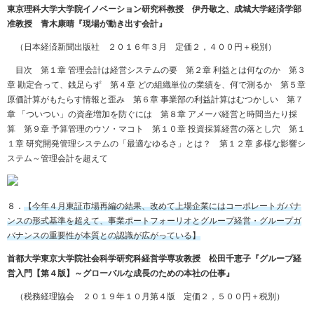
東京理科大学大学院イノベーション研究科教授 伊丹敬之、成城大学経済学部
准教授 青木康晴『現場が動き出す会計』
（日本経済新聞出版社 ２０１６年３月 定価２，４００円＋税別）
目次 第１章 管理会計は経営システムの要 第２章 利益とは何なのか 第３
章 勘定合って、銭足らず 第４章 どの組織単位の業績を、何で測るか 第５章
原価計算がもたらす情報と歪み 第６章 事業部の利益計算はむつかしい 第７
章 「ついつい」の資産増加を防ぐには 第８章 アメーバ経営と時間当たり採
算 第９章 予算管理のウソ・マコト 第１０章 投資採算経営の落とし穴 第１
１章 研究開発管理システムの「最適なゆるさ」とは？ 第１２章 多様な影響シ
ステム～管理会計を超えて
８．
【今年４月東証市場再編の結果、改めて上場企業にはコーポレートガバナ
ンスの形式基準を超えて、事業ポートフォーリオとグループ経営・グループガ
バナンスの重要性が本質との認識が広がっている】
首都大学東京大学院社会科学研究科経営学専攻教授 松田千恵子『グループ経
営入門【第４版】～グローバルな成長のための本社の仕事』
（税務経理協会 ２０１９年１０月第４版 定価２，５００円＋税別）