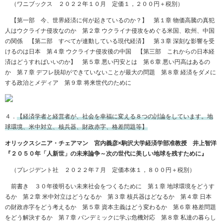
（ワニブックス ２０２２年１０月 定価１，２００円＋税別）
【第一部 今、世界経済に何が起きているのか？】 第１章 物価高騰の真犯
人はウクライナ侵攻なのか 第２章 ウクライナ侵攻をめぐる米国、欧州、中国
の関係 【第二部 すべてが連動している現代経済】 第３章 深刻な影響を受
けるのは日本 第４章 ウクライナ侵攻後の中国 【第三部 これからの日本経
済はどうすればいいのか】 第５章 悪い円安とは 第６章 悪い円高はあるの
か 第７章 デフレ脱却ができていないことが最大の問題 第８章 経済をダメに
する政治とメディア 第９章 将来世代のために
４．
【経済学者と経営者が、社会を幸福に変える８つの討論をしています。地
球環境、米中対立、核兵器、財政赤字、格差問題等】
オリックスシニア・チェアマン 宮内義彦×駒沢大学経済学部准教授 井上智洋
『２０５０年「人新世」の未来論争～次の世代に美しい地球を残すために』
（プレジデント社 ２０２２年７月 定価本体１，８００円＋税別）
前書き ３０年後明るい未来社会をつくるために 第１章 地球環境をどうす
るか 第２章 米中対立はどうなるか 第３章 核兵器はどなるか 第４章 日本
の財政赤字をどう考えるか 第５章 資本主義はどう変わるか 第６章 格差問題
をどう解決するか 第７章 パンデミックに学ぶ危機対応 第８章 私達の暮らし