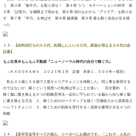
う 第３章 「集中力」を取り戻せ！ 第４章 うつ・モチベーションの科学 第
５章 「記憶力」を極限まで高める 第６章 頭のなかから「アイデア」を取り出
す 第７章 「学力」を伸ばす 第８章 健康脳 第９章 最も動く祖先が生き残
った
１３．
【給料頭打ちの５０代、転職しにくい４０代、家族が増える３０代の必
読書】
もふ社長＠もふもふ不動産『ニューノーマル時代の自分で稼ぐ力』
（ＫＡＤＯＫＡＷＡ ２０２１年２月 定価 本体１，５００年＋税別）
私も４３歳と５８歳で２度キャリアチェンジを体験した。同じ事を推奨する
のではないが、稼ぐという発想への転換は学ぶことが多い。 目次要約 １、
稼ぐ脳に書き換える９つの戦略思考法～会社に守られている脳から自ら稼ぐ脳
に書き換える方法 ２、稼ぐためのロードマップを描く
~
労働収入から資産収入
へシフトチェンジ ３、稼ぐための戦術を実行する～資産を爆増させる４つの
戦略
１４．
【産学官金等すべての個人、リーダーにお薦めです。「これぞ、人生の