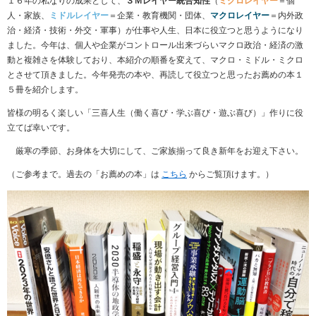
１６年の私なりの成果として、
３Ｍレイヤー統合知性
（
ミクロレイヤー
＝個
人・家族、
ミドルレイヤー
＝企業・教育機関・団体、
マクロレイヤー
＝内外政
治・経済・技術・外交・軍事）が仕事や人生、日本に役立つと思うようになり
ました。今年は、個人や企業がコントロール出来づらいマクロ政治・経済の激
動と複雑さを体験しており、本紹介の順番を変えて、マクロ・ミドル・ミクロ
とさせて頂きました。今年発売の本や、再読して役立つと思ったお薦めの本１
５冊を紹介します。
皆様の明るく楽しい「三喜人生（働く喜び・学ぶ喜び・遊ぶ喜び）」作りに役
立てば幸いです。
厳寒の季節、お身体を大切にして、ご家族揃って良き新年をお迎え下さい。
（ご参考まで。過去の「お薦めの本」は
こちら
からご覧頂けます。）