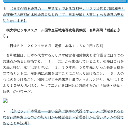
６．
【日本が誇る経営の「世界遺産」である京都発カリスマ経営者 稲盛和夫と
永守重信の画期的比較経営者論を通じて、日本が最も大事にすべき経営の姿を
明らかにする】
一橋大学ビジネススクール国際企業戦略専攻客員教授 名和高司『稲盛と永
守』
（日経ＢＰ ２０２１年８月 定価 本体１，６００円＋税別）
名和教授は、日本を代表するカリスマ経営者稲盛和夫と永守重信には３つの
共通点があると指摘する。 １、「志」から出発していること。稲盛はこれを
大義と呼び、永守は夢と呼ぶ。 ２、３０年先、５０年先といった長期目標を
立てるとともに、短期的に結果を出すことにこだわり続けること。 ３、人の
心に火をつけること。稲盛は能力を未来進行形でとらえよと語り、永守はＩＱ
よりＥＱが大切と説く。そして二人が異口同音に強調するのが「情熱・熱意・
執念」のパワーだ。
７．
【京セラ、日本電産――強い企業は数字を武器にする。人は測定されると
なぜ行動を変えるのかの切り口から経営会計＝管理会計が経営システムの要で
あることを説明】