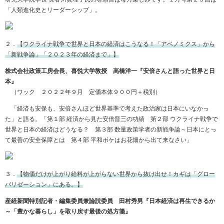
「人類進化史とリーダーシップ」。
２．
【ウクライナ戦争で世界と日本の経済はこうなる！「アベノミクス」から
「新戦争論」「２０２３年の経済まで」】
株式会社政策工房会長、喜悦大学教授 高橋洋一『安倍さんと語った世界と日
本』
（ワック ２０２２年９月 定価本体９００円＋税別）
「経済も安保も、安倍さんほど世界基準で考えた政治家は日本にいなかっ
た」と語る。「第１部 経済から見た安倍晋三の功績 第２部 ウクライナ戦争で
世界と日本の経済はどうなる？ 第３部 数量政策学者の新戦争論～日本にとっ
て最善の安全保障とは 第４部 平和ボケはお花畑から出て来なさい」
３．
【物価だけが上がり給料が上がらない世界から抜け出せ！カギは「グロー
バリゼーション」にある。】
産経新聞特別記者・編集委員兼論説委員 田村秀男『日本経済は再生できるか
～「豊かな暮らし」を取り戻す最後の処方箋』