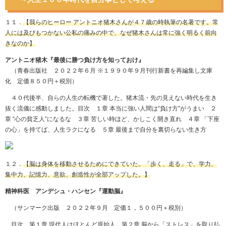
１１．
【我らのヒーロー アントニオ猪木さんが４７歳の時執筆の名著です。常
人には及びもつかない公私の痛みの中で、なぜ猪木さんは常に強く明るく前向
きなのか】
アントニオ猪木『最後に勝つ負け方を知っておけ』
（青春出版社 ２０２２年６月 ※１９９０年９月刊行新書を再編集し文庫
化 定価８５０円＋税別）
４０代後半、自らの人生の転機で著した。猪木流・先の見えない時代を生き
抜く流儀に感動しました。目次 １章 本当に強い人間は“負け方”がうまい ２
章 “心の貧乏人”になるな ３章 苦しい時ほど、かしこく開き直れ ４章 「下座
の心」を持てば、人生ラクになる ５章 最後まで自分を裏切らない生き方
１２．
【脳は身体を移動させるためにできていた。「歩く、走る」で、学力、
集中力、記憶力、意欲、創造性が全部アップした。】
精神科医 アンデシュ・ハンセン『運動脳』
（サンマーク出版 ２０２２年９月 定価１，５００円＋税別）
目次 第１章 現代人はほとんど原始人 第２章 脳から「ストレス」を取り払