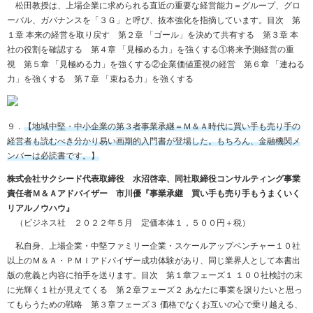
松田教授は、上場企業に求められる直近の重要な経営能力＝グループ、グロ
ーバル、ガバナンスを「３Ｇ」と呼び、抜本強化を指摘しています。目次 第
１章 本来の経営を取り戻す 第２章 「ゴール」を決めて共有する 第３章 本
社の役割を確認する 第４章 「見極める力」を強くする①将来予測経営の重
視 第５章 「見極める力」を強くする②企業価値重視の経営 第６章 「連ねる
力」を強くする 第７章 「束ねる力」を強くする
９．
【地域中堅・中小企業の第３者事業承継＝Ｍ＆Ａ時代に買い手も売り手の
経営者も読むべき分かり易い画期的入門書が登場した。もちろん、金融機関メ
ンバーは必読書です。】
株式会社サクシード代表取締役 水沼啓幸、同社取締役コンサルティング事業
責任者Ｍ＆Ａアドバイザー 市川優『事業承継 買い手も売り手もうまくいく
リアルノウハウ』
（ビジネス社 ２０２２年５月 定価本体１，５００円＋税）
私自身、上場企業・中堅ファミリー企業・スケールアップベンチャー１０社
以上のＭ＆Ａ・ＰＭＩアドバイザー成功体験があり、同じ業界人として本書出
版の意義と内容に拍手を送ります。目次 第１章フェーズ１ １００社検討の末
に光輝く１社が見えてくる 第２章フェーズ２ あなたに事業を譲りたいと思っ
てもらうための戦略 第３章フェーズ３ 価格でなくお互いの心で乗り越える、