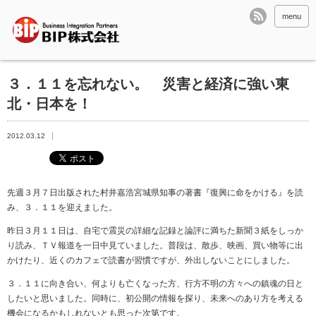
menu
３．１１を忘れない。 災害と経済に強い東
北・日本を！
2012.03.12
先週３月７日出版された村井嘉浩宮城県知事の著書『復興に命をかける』を読
み、３．１１を迎えました。
昨日３月１１日は、自宅で震災の詳細な記録と論評に満ちた新聞３紙をしっか
り読み、ＴＶ報道を一日中見ていました。普段は、散歩、映画、買い物等に出
かけたり、近くのカフェで読書が習慣ですが、外出しないことにしました。
３．１１に向き合い、何よりも亡くなった方、行方不明の方々への鎮魂の日と
したいと思いました。同時に、初公開の情報を探り、未来へのあり方を考える
機会になるかもしれないとも思った次第です。