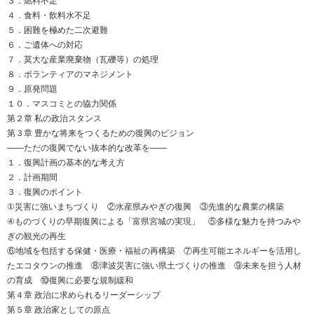
３．燃料不足
４．食料・飲料水不足
５．困難を極めた二次避難
６．ご遺体への対応
７．莫大な産業廃棄物（瓦礫等）の処理
８．ボランティアのマネジメント
９．原発問題
１０．マスコミとの協力関係
第２章 私の政治スタンス
第３章 豊かな将来をつくるための復興のビジョン
――ただの復興でない抜本的な改革を――
１．復興計画の基本的な考え方
２．計画期間
３．復興のポイント
①災害に強いまちづくり ②水産県みやぎの復興 ③先進的な農業の構築
④ものづくりの早期復興による「富県宮城の実現」 ⑤多様な魅力を持つみや
ぎの観光の再生
⑥地域を包括する保健・医療・福祉の再構築 ⑦再生可能エネルギーを活用し
たエコタウンの推進 ⑧津波災害に強い県土づくりの推進 ⑨未来を担う人材
の育成 ⑩復興に必要な規制緩和
第４章 政治に求められるリーダーシップ
第５章 政治家としての原点