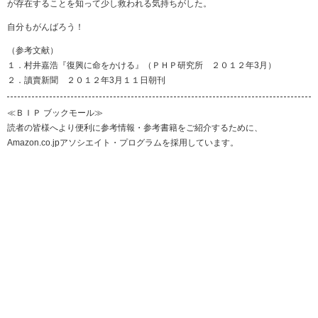
が存在することを知って少し救われる気持ちがした。
自分もがんばろう！
（参考文献）
１．村井嘉浩『復興に命をかける』（ＰＨＰ研究所 ２０１２年3月）
２．讀賣新聞 ２０１２年3月１１日朝刊
≪ＢＩＰ ブックモール≫
読者の皆様へより便利に参考情報・参考書籍をご紹介するために、
Amazon.co.jpアソシエイト・プログラムを採用しています。