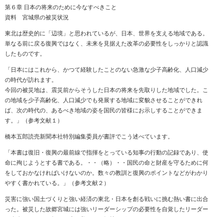
第６章 日本の将来のために今なすべきこと
資料 宮城県の被災状況
東北は歴史的に「辺境」と思われているが、日本、世界を支える地域である。
単なる前に戻る復興ではなく、未来を見据えた改革の必要性をしっかりと認識
したものです。
「日本にはこれから、かつて経験したことのない急激な少子高齢化、人口減少
の時代が訪れます。
今回の被災地は、震災前からそうした日本の将来を先取りした地域でした。こ
の地域を少子高齢化、人口減少でも発展する地域に変貌させることができれ
ば、次の時代の、あるべき地域の姿を国民の皆様にお示しすることができま
す。」（参考文献１）
橋本五郎読売新聞本社特別編集委員が書評でこう述べています。
「本書は復旧・復興の最前線で指揮をとっている知事の行動の記録であり、使
命に殉じようとする書である。・・（略）・・国民の命と財産を守るために何
をしておかなければいけないのか。数々の教訓と復興のポイントなどがわかり
やすく書かれている。」（参考文献２）
災害に強い国土づくりと強い経済の東北・日本を創る戦いに挑む熱い書に出合
った。被災した故郷宮城には強いリーダーシップの必要性を自覚したリーダー