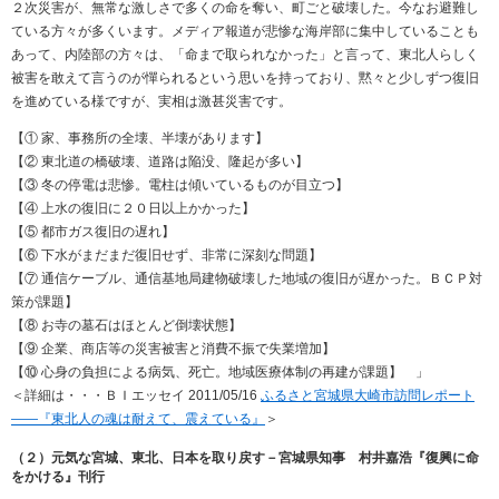
２次災害が、無常な激しさで多くの命を奪い、町ごと破壊した。今なお避難し
ている方々が多くいます。メディア報道が悲惨な海岸部に集中していることも
あって、内陸部の方々は、「命まで取られなかった」と言って、東北人らしく
被害を敢えて言うのが憚られるという思いを持っており、黙々と少しずつ復旧
を進めている様ですが、実相は激甚災害です。
【① 家、事務所の全壊、半壊があります】
【② 東北道の橋破壊、道路は陥没、隆起が多い】
【③ 冬の停電は悲惨。電柱は傾いているものが目立つ】
【④ 上水の復旧に２０日以上かかった】
【⑤ 都市ガス復旧の遅れ】
【⑥ 下水がまだまだ復旧せず、非常に深刻な問題】
【⑦ 通信ケーブル、通信基地局建物破壊した地域の復旧が遅かった。ＢＣＰ対
策が課題】
【⑧ お寺の墓石はほとんど倒壊状態】
【⑨ 企業、商店等の災害被害と消費不振で失業増加】
【⑩ 心身の負担による病気、死亡。地域医療体制の再建が課題】 」
＜詳細は・・・ＢＩエッセイ 2011/05/16
ふるさと宮城県大崎市訪問レポート
――『東北人の魂は耐えて、震えている』
＞
（２）元気な宮城、東北、日本を取り戻す－宮城県知事 村井嘉浩『復興に命
をかける』刊行