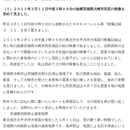
（１）２０１１年３月１１日午後２時４６分の故郷宮城県大崎市田尻の映像を
初めて見ました。
昨日３月１１日午前０時５分から放映されたＮＨＫスペシャル再「映像記録
３．１１」を見て驚きました。
２０１１年３月１１日午後２時４６分の東北沖太平洋岸大地震の映像記録は、
何と私の故郷宮城県大崎市田尻地区の街の映像で始まりました。旧田尻町の公
共センターで開催されていたみやぎ生協の会議の映像でした。震度６強の地震
に襲われた参加者のビックリし混乱した様子がしっかりと記録されていまし
た。再放送でしたが、私は初めてその時の映像を見ることになりました。
宮城県大崎市は宮城県北部の広域な地域です。私の実家を始め、親戚、知人、
集落、そして大崎市が受けた未曾有の震度６強の激しさを実感し、改めて衝撃
を受けました。そして、大崎市の中でも田尻周辺は４月７日も震度６強の地震
に見舞われたのです。
昨年５月に訪ねた際に書いたレポートを再度読んで、その現実を再び思い起こ
しました。当時のレポート見出しを再掲させていただきます。
「 宮城県内陸部も激甚地帯
東北地方太平洋沖大地震が発生した３月１１日は、雪の舞う寒い時期でした。
宮城県の内陸部も地震の激甚地帯です。海岸部は、地震による巨大津波という