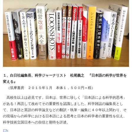
１、白日社編集長、科学ジャーナリスト 松尾義之 『日本語の科学が世界を
変える』
（筑摩書房 ２０１５年１月 本体１，５００円＋税）
高校生以上は必見です。日本は、世界に珍しく「日本語による科学的思考」
がある！再読して改めてその重要性を認識しました。科学雑誌の編集長とし
て、日本語と英語の科学論文などの翻訳・執筆・編集に４０年以上関わり、そ
の現場からの科学における日本語による思考と日本の科学者の重要性を伝え、
科学技術立国日本への自信と期待を詳述。