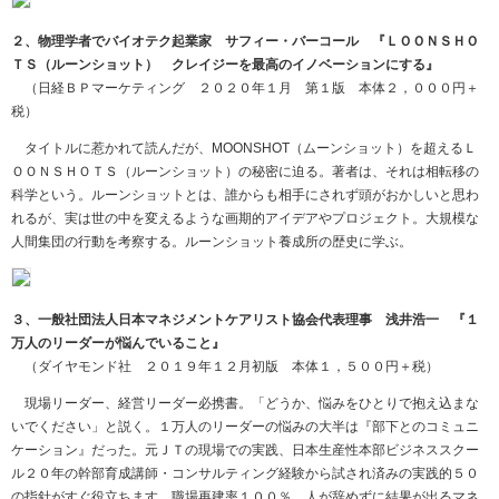
２、物理学者でバイオテク起業家 サフィー・バーコール 『ＬＯＯＮＳＨＯ
ＴＳ（ルーンショット） クレイジーを最高のイノベーションにする』
（日経ＢＰマーケティング ２０２０年１月 第１版 本体２，０００円＋
税）
タイトルに惹かれて読んだが、
MOONSHOT
（ムーンショット）を超える
Ｌ
ＯＯＮＳＨＯＴＳ
（ルーンショット）の秘密に迫る。著者は、それは相転移の
科学という。ルーンショットとは、誰からも相手にされず頭がおかしいと思わ
れるが、実は世の中を変えるような画期的アイデアやプロジェクト。大規模な
人間集団の行動を考察する。ルーンショット養成所の歴史に学ぶ。
３、一般社団法人日本マネジメントケアリスト協会代表理事 浅井浩一 『１
万人のリーダーが悩んでいること』
（ダイヤモンド社 ２０１９年１２月初版 本体１，５００円＋税）
現場リーダー、経営リーダー必携書。「どうか、悩みをひとりで抱え込まな
いでください」と説く。１万人のリーダーの悩みの大半は『部下とのコミュニ
ケーション』だった。元ＪＴの現場での実践、日本生産性本部ビジネススクー
ル２０年の幹部育成講師・コンサルティング経験から試され済みの実践的５０
の指針がすぐ役立ちます。職場再建率１００％、人が辞めずに結果が出るマネ