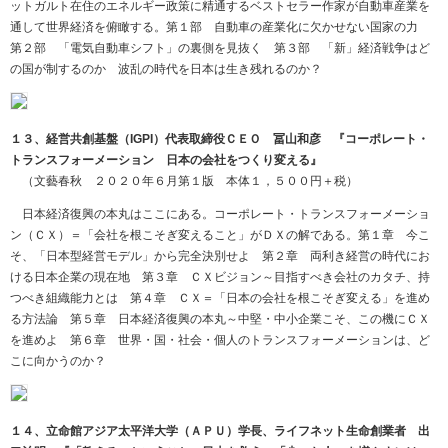
ットガルト在住のエネルギー政策に精通するベストセラー作家が自動車産業を
通して世界経済を俯瞰する。第１部 自動車の産業化に欠かせない国家の力
第２部 「電気自動車シフト」の裏側を見抜く 第３部 「新」経済戦争はど
の国が制するのか 波乱の時代を日本は生き残れるのか？
１３、経営共創基盤（IGPI）代表取締役ＣＥＯ 冨山和彦 『コーポレート・
トランスフォーメーション 日本の会社をつくり変える』
（文藝春秋 ２０２０年６月第１版 本体１，５００円＋税）
日本経済復興の本丸はここにある。コーポレート・トランスフォーメーショ
ン（ＣＸ）＝「会社を根こそぎ変えること」がＤＸの解である。第１章 今こ
そ、「日本型経営モデル」から完全決別せよ 第２章 両利き経営の時代にお
ける日本企業の現在地 第３章 ＣＸビジョン～目指すべき会社のカタチ、持
つべき組織能力とは 第４章 ＣＸ＝「日本の会社を根こそぎ変える」を進め
る方法論 第５章 日本経済復興の本丸～中堅・中小企業こそ、この機にＣＸ
を進めよ 第６章 世界・国・社会・個人のトランスフォーメーションは、ど
こに向かうのか？
１４、立命館アジア太平洋大学（ＡＰＵ）学長、ライフネット生命創業者 出