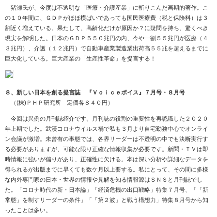
猪瀬氏が、今度は不透明な「医療・介護産業」に斬りこんだ画期的著作。こ
の１０年間に、ＧＤＰがほほ横ばいであっても国民医療費（税と保険料）は３
割近く増えている。果たして、高齢化だけが原因か？に疑問を持ち、驚くべき
現実を解明した。日本のＧＤＰ５５０兆円の内、今や一割５５兆円が医療（４
３兆円）、介護（１２兆円）で自動車産業製造業出荷高５５兆を超えるまでに
巨大化している。巨大産業の「生産性革命」を提言する！
８、新しい日本を創る提言誌 『Ｖｏｉｃｅボイス』７月号・８月号
（
(
株
)
ＰＨＰ研究所 定価各８４０円）
今回は異例の月刊誌紹介です。月刊誌の役割の重要性を再認識した２０２０
年上期でした。武漢コロナウイルス禍で私も３月より自宅勤務中心でオンライ
ン会議が激増。未曾有の事態では、各界リーダーは不透明の中でも決断実行す
る必要がありますが、可能な限り正確な情報収集が必要です。新聞・ＴＶは即
時情報に強いが偏りがあり、正確性に欠ける。本は深い分析や詳細なデータを
得られるが出版までに早くても数ケ月以上要する。私にとって、その間に多様
な内外専門家の日本・世界の情報や見解を知る情報源はＳＮＳと月刊誌でし
た。「コロナ時代の新・日本論」「経済危機の出口戦略」特集７月号、「「新
常態」を制すリーダーの条件」「「第２波」と戦う構想力」特集８月号から知
ったことは多い。