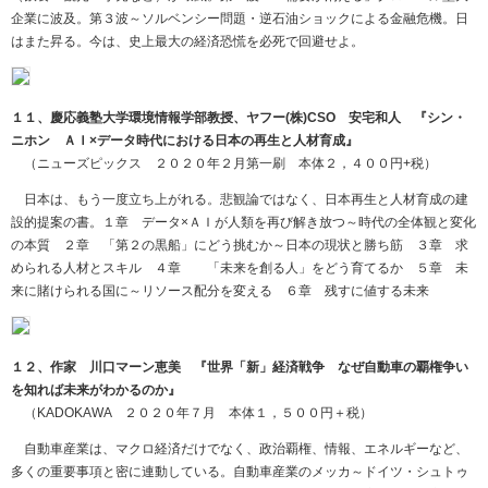
企業に波及。第３波～ソルベンシー問題・逆石油ショックによる金融危機。日
はまた昇る。今は、史上最大の経済恐慌を必死で回避せよ。
１１、慶応義塾大学環境情報学部教授、ヤフー(株)CSO 安宅和人 『シン・
ニホン ＡＩ×データ時代における日本の再生と人材育成』
（ニューズピックス ２０２０年２月第一刷 本体２，４００円
+
税）
日本は、もう一度立ち上がれる。悲観論ではなく、日本再生と人材育成の建
設的提案の書。１章 データ×ＡＩが人類を再び解き放つ～時代の全体観と変化
の本質 ２章 「第２の黒船」にどう挑むか～日本の現状と勝ち筋 ３章 求
められる人材とスキル ４章 「未来を創る人」をどう育てるか ５章 未
来に賭けられる国に～リソース配分を変える ６章 残すに値する未来
１２、作家 川口マーン恵美 『世界「新」経済戦争 なぜ自動車の覇権争い
を知れば未来がわかるのか』
（
KADOKAWA
２０２０年７月 本体１，５００円＋税）
自動車産業は、マクロ経済だけでなく、政治覇権、情報、エネルギーなど、
多くの重要事項と密に連動している。自動車産業のメッカ～ドイツ・シュトゥ