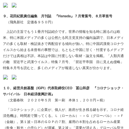
９、花田紀凱責任編集 月刊誌 『Hanada』７月青葉号、８月草笛号
（飛鳥新社 定価各９５０円）
上記の主旨でもう１冊月刊誌紹介です。世界の情報を知る時に困るのは欧
米、特に米国メディアの多くは公然たる民主党支持の偏向論調で、日本メディ
アの多くも取材・検証抜きで再配信する傾向が強い。特に中国武漢発コロナウ
イルスから始まる未曾有の事態では、もともと中国に甘く・忖度するメディア
だけでは真相は不詳。本誌は中国に忖度しない取材・論文を掲載。「人類共通
の敵 習近平と武漢ウイルス」特集７月号、「習近平帝国 目に見えぬ侵略」
特集８月号を読むと、多くのメディアが報道しない真実が分かります。
１０、経営共創基盤（IGPI）代表取締役CEO 冨山和彦 『コロナショック・
サバイバル 日本経済復興計画』
（文藝春秋 ２０２０年５月 第一刷 本体１，２００円＋税）
「コロナショック」に企業が、個人が、政府が生き残る鍵を示す。コロナ経
済危機は、時間差で襲ってくる。Ｌ（ローカル）－＞Ｇ（グローバル）－＞Ｆ
（金融）。第１波～日本のＧＤＰの７割、雇用の８割を占めるローカル産業
（飲食・観光・小売など）が壊滅。第２波～「需要が消える」グローバル型大