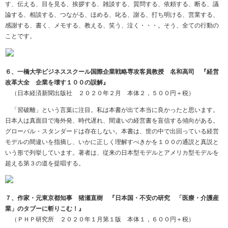
す、伝える、目を見る、挨拶する、雑談する、質問する、依頼する、断る、議
論する、相談する、つながる、ほめる、叱る、謝る、打ち明ける、営業する、
感謝する、書く、メモする、教える、笑う、泣く・・・。そう、全ての行動の
ことです。
６、一橋大学ビジネススクール国際企業戦略専攻客員教授 名和高司 『経営
改革大全 企業を壊す１００の誤解』
（日本経済新聞出版社 ２０２０年２月 本体２，５００円＋税）
「習破離」という言葉に注目。私は本書が出て本当に良かったと思います。
日本人は真面目で海外発、時代遅れ、間違いの経営書を盲信する傾向がある。
グローバル・スタンダードは存在しない。本書は、世の中で出回っている経営
モデルの間違いを指摘し、いかに正しく理解すべきかを１００の通説と真説と
いう形で列挙しています。著者は、従来の日本型モデルとアメリカ型モデルを
超える第３の道を提唱する。
７、作家・元東京都知事 猪瀬直樹 『日本国・不安の研究 「医療・介護産
業」のタブーに斬りこむ！』
（ＰＨＰ研究所 ２０２０年１月第１版 本体１，６００円＋税）