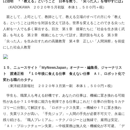
口治明 『「教える」ということ 日本を救う、「尖った人」を増やすには』
（
KADOKAWA
２０２０年５月初版 本体１，５００円＋税）
親として、上司として、教師として、教える立場のすべての方に今「教え
る」ということは何かを対談を交えて語る。世界を変えることのできる尖った
人材を一人でも多く輩出する。目次 第１章 後輩たちに「社会を生き抜く武
器」を与える 第２章 根拠にもとづいて話す。選択肢を与える 第３章
「尖った人」を生み出すための高騰教育 第４章 正しい「人間洞察」を前提
にした社会人教育
１５、ニュースサイト「ＭyNewsJapan」オーナー・編集長、ジャーナリス
ト 渡邊正裕 『１０年後に食える仕事 食えない仕事 ＡＩ、ロボット化で
変わる職のカタチ』
（東洋経済新報社 ２０２０年３月第一刷 本体１，５００円＋税）
学生も、職業人も考える好機です。あなたの仕事は、機械に置き換わる可能
性があるか？１０年後に能力を発揮できる仕事はこれだ！仕事の分類を５カテ
ゴリーに分類して解説する。「ロボテックス失業」～機械やＩＴに置き換わ
り、失業リスクが高い。「手先ジョブ」～人間の手先が必要不可欠で、永遠に
残り続ける。「職人プレミアム」～テクノロジーとは無縁で、雇用は安定。
「ＡＩ・ブロックチェーン失業」～中核業務は無人化・機械化が不可避。「デ