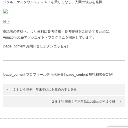
ジタル・ケンタウルス」～ＡＩを乗りこなし、人間の強みを発揮。
以上
※読者の皆様へ、より便利に参考情報・参考書籍をご紹介するために、
Amazon.co.jpアソシエイト・プログラムを採用しています。
[page_content お問い合せボタンエッセイ]
[page_content プロフィール佐々木昭美] [page_content 無料相談会CTA]
２８１号 恒例！年末年始にお薦めの本１５冊
２８３号 恒例！年末年始にお薦めの本２０冊