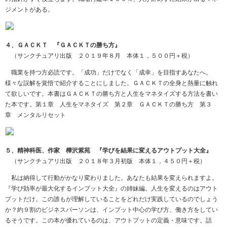
ジメントがある。
４、ＧＡＣＫＴ 『ＧＡＣＫＴの勝ち方』
（サンクチュアリ出版 ２０１９年８月 本体１，５００円＋税）
職業を持つ方必読です。「成功」だけでなく「成幸」を目指すあなたへ。
様々な誤解を覚悟で紹介することにしました。ＧＡＣＫＴの全身と熱量に触れ
て欲しいです。本書はＧＡＣＫＴの勝ち方と人生をマネタイズする方法を書い
た本です。第１章 人生をマネタイズ 第２章 ＧＡＣＫＴの勝ち方 第３
章 メンタルリセット
５、精神科医、作家 樺沢紫苑 『学びを結果に変えるアウトプット大全』
（サンクチュアリ出版 ２０１８年３月初版 本体１，４５０円＋税）
私は納得して行動がかなり変わりました。あなたも結果を変えられますよ。
『学び効率が最大化するインプット大全』の姉妹編。人生を変えるのはアウト
プットだけ。この誰もが理解していることをどれだけ実践しているのでしょう
か？約９割のビジネスパーソンは、インプット中心の学び方、働き方をしてい
るそうです。この本が優れているのは、アウトプットの定義・意味です。話