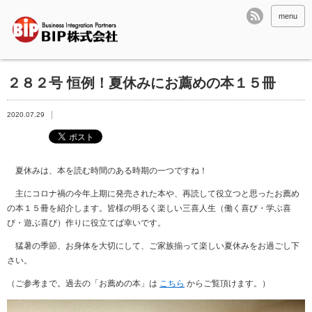
menu
２８２号 恒例！夏休みにお薦めの本１５冊
2020.07.29
夏休みは、本を読む時間のある時期の一つですね！
主にコロナ禍の今年上期に発売された本や、再読して役立つと思ったお薦め
の本１５冊を紹介します。皆様の明るく楽しい三喜人生（働く喜び・学ぶ喜
び・遊ぶ喜び）作りに役立てば幸いです。
猛暑の季節、お身体を大切にして、ご家族揃って楽しい夏休みをお過ごし下
さい。
（ご参考まで。過去の「お薦めの本」は
こちら
からご覧頂けます。）