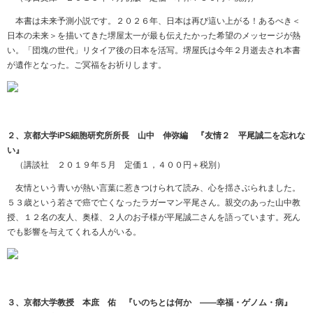
本書は未来予測小説です。
２０２６
年、日本は再び這い上がる！あるべき＜
日本の未来＞を描いてきた堺屋太一が最も伝えたかった希望のメッセージが熱
い。「団塊の世代」リタイア後の日本を活写。堺屋氏は今年２月逝去され本書
が遺作となった。ご冥福をお祈りします。
２、京都大学iPS細胞研究所所長 山中 伸弥編 『友情２ 平尾誠二を忘れな
い』
（講談社 ２０１９年５月 定価１，４００円＋税別）
友情という青いが熱い言葉に惹きつけられて読み、心を揺さぶられました。
５３歳という若さで癌で亡くなったラガーマン平尾さん。親交のあった山中教
授、１２名の友人、奥様、２人のお子様が平尾誠二さんを語っています。死ん
でも影響を与えてくれる人がいる。
３、京都大学教授 本庶 佑 『いのちとは何か ――幸福・ゲノム・病』