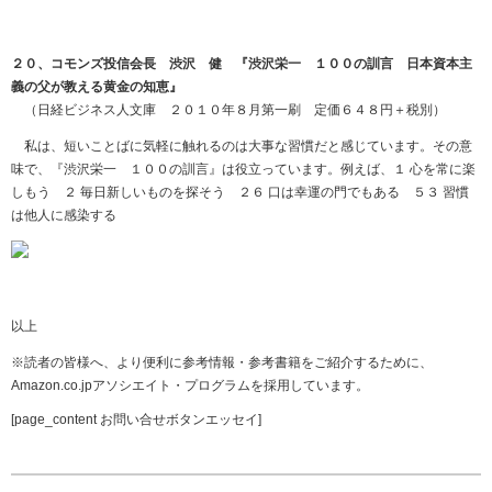
２０、コモンズ投信会長 渋沢 健 『渋沢栄一 １００の訓言 日本資本主
義の父が教える黄金の知恵』
（日経ビジネス人文庫 ２０１０年８月第一刷 定価６４８円＋税別）
私は、短いことばに気軽に触れるのは大事な習慣だと感じています。その意
味で、『渋沢栄一 １００の訓言』は役立っています。例えば、１ 心を常に楽
しもう ２ 毎日新しいものを探そう ２６ 口は幸運の門でもある ５３ 習慣
は他人に感染する
以上
※読者の皆様へ、より便利に参考情報・参考書籍をご紹介するために、
Amazon.co.jpアソシエイト・プログラムを採用しています。
[page_content お問い合せボタンエッセイ]