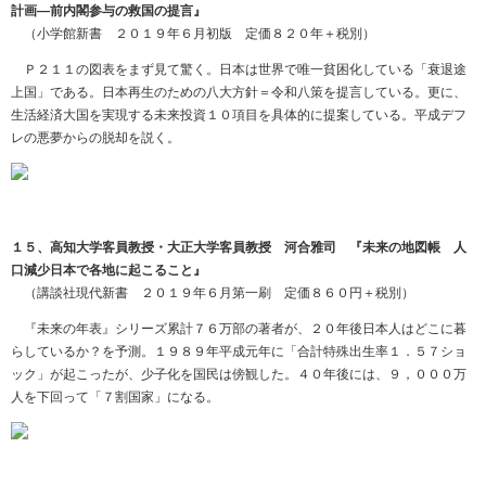
計画―前内閣参与の救国の提言』
（小学館新書 ２０１９年６月初版 定価８２０年＋税別）
Ｐ２１１の図表をまず見て驚く。日本は世界で唯一貧困化している「衰退途
上国」である。日本再生のための八大方針＝令和八策を提言している。更に、
生活経済大国を実現する未来投資１０項目を具体的に提案している。平成デフ
レの悪夢からの脱却を説く。
１５、高知大学客員教授・大正大学客員教授 河合雅司 『未来の地図帳 人
口減少日本で各地に起こること』
（講談社現代新書 ２０１９年６月第一刷 定価８６０円＋税別）
『未来の年表』シリーズ累計７６万部の著者が、２０年後日本人はどこに暮
らしているか？を予測。１９８９年平成元年に「合計特殊出生率１．５７ショ
ック」が起こったが、少子化を国民は傍観した。４０年後には、９，０００万
人を下回って「７割国家」になる。