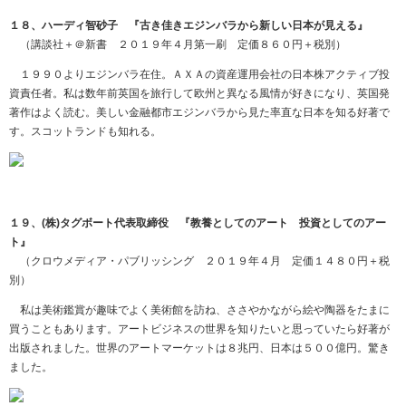
１８、ハーディ智砂子 『古き佳きエジンバラから新しい日本が見える』
（講談社＋＠新書 ２０１９年４月第一刷 定価８６０円＋税別）
１９９０よりエジンバラ在住。ＡＸＡの資産運用会社の日本株アクティブ投
資責任者。私は数年前英国を旅行して欧州と異なる風情が好きになり、英国発
著作はよく読む。美しい金融都市エジンバラから見た率直な日本を知る好著で
す。スコットランドも知れる。
１９、(株)タグボート代表取締役 『教養としてのアート 投資としてのアー
ト』
（クロウメディア・パブリッシング ２０１９年４月 定価１４８０円＋税
別）
私は美術鑑賞が趣味でよく美術館を訪ね、ささやかながら絵や陶器をたまに
買うこともあります。アートビジネスの世界を知りたいと思っていたら好著が
出版されました。世界のアートマーケットは８兆円、日本は５００億円。驚き
ました。