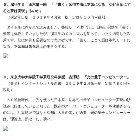
５、脳科学者 茂木健一郎 『「書く」習慣で脳は本気になる なぜ言葉にす
ると夢は実現するのか』
（廣済堂出版 ２０１９年４月第一版 定価８５０円＋税別）
タイトルに惹かれて読みました。弊社ＢＩＰ
(
株)では、日報が習慣で「書く」
効果は体験していましたが、脳科学のメカニズムを知って、いたく納得した次
第です。脳は休養も必要なので怠け者です。「書く」ことで脳は本気モードに
なる。本気脳は想像以上の働きをする。
６、東京大学大学院工学系研究科教授 古澤明 『光の量子コンピューター』
（集英社インターナショナル新書 ２０１９年２月第一刷 定価７８０円＋
税別）
５Ｇ通信時代に、光を使った日本発・世界初の量子コンピューター実現の秒
読みは始まっていると知った。既存のスーパー・コンピューターを稼働させる
のには、計算処理ではなく冷却に大量の電力が必要。光の量子コンピューター
は、理論上排熱ゼロだ。凄い。