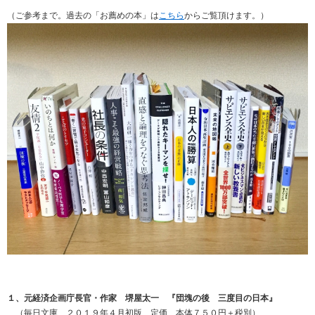
（ご参考まで。過去の「お薦めの本」は
こちら
からご覧頂けます。）
１、元経済企画庁長官・作家 堺屋太一 『団塊の後 三度目の日本』
（毎日文庫 ２０１９年４月初版 定価 本体７５０円＋税別）