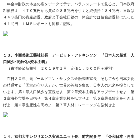
年金や財政の本当の姿をデータで示す。バランスシートで見ると、日本政府
粗債務１，４７０兆円から資産９８６兆円を引くと純債務４８４兆円。日銀は
４４３兆円の資産超過。政府と子会社日銀の一体会計では債務超過額はたった
４１兆円。ＩＭＦレポートも同様に記載。
１３、小西美術工藝社社長 デービット・アトキンソン 『日本人の勝算 人
口減少×高齢化×資本主義』
（東洋経済新報社 ２０１９年１月 定価１，５００円＋税別）
在日３０年、元ゴールドマン・サックス金融調査室長、そして今や日本文化
の精通する「国宝の守り人」が、世界の英知を集め、日本人の未来を提言して
います。第１章人口減少を直視せよ 第２章資本主義をアップデートせよ 第
３章海外市場を目指せ 第４章企業規模を拡大せよ 第５章最低賃金を引き上
げよ 第６章生産性を高めよ 第７章人材トレーニングを強制せよ
１４、京都大学レジリエンス実践ユニット長、前内閣参与 『令和日本・再生