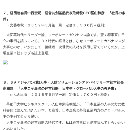
７、経団連会長中西宏明、経営共創基盤代表取締役CEO冨山和彦 『社長の条
件』
（文藝春秋 ２０１９年５月第一刷 定価１，５００円＋税別）
大変革時代のリーダー論、コーポレートガバナンス論です。驚く程率直に日
立の事例を語っている。ＤＸ時代の経営とは、なぜコーポレートガバナンスが
大事なのか、いかにして、後継者・次世代の人材を採用し育てていくのか。上
場企業３社トップも誌上登場。
８、ＳＡＰジャパン(株)人事・人財ソリューションアドバイザリー本部本部長
南和気 『人事こそ最強の経営戦略 日本型・グローバル人事の教科書』
（かんき出版 ２０１８年６月第一刷 定価１，７００円＋税別）
早稲田大学ビジネススクール入山章栄准教授が、「日本企業の人事の方に教
科書的に読んで頂きたい本」と絶賛。日本企業と外資企業両方のグローバル人
事の事例で分かり易い。
人事こそ最強の経営戦略の時代です。私は経営者にも是非読んでもらいたい
と思いました。