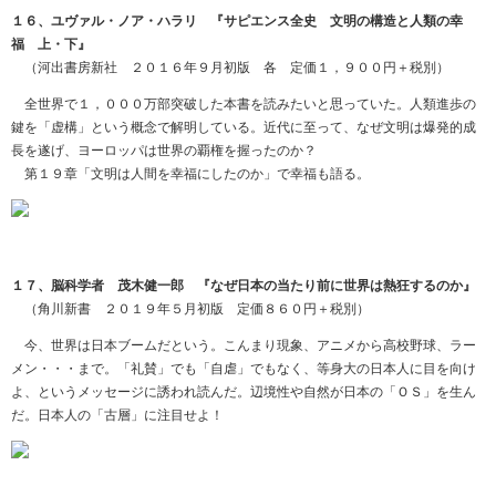
１６、ユヴァル・ノア・ハラリ 『サピエンス全史 文明の構造と人類の幸
福 上・下』
（河出書房新社 ２０１６年９月初版 各 定価１，９００円＋税別）
全世界で１，０００万部突破した本書を読みたいと思っていた。人類進歩の
鍵を「虚構」という概念で解明している。近代に至って、なぜ文明は爆発的成
長を遂げ、ヨーロッパは世界の覇権を握ったのか？
第１９章「文明は人間を幸福にしたのか」で幸福も語る。
１７、脳科学者 茂木健一郎 『なぜ日本の当たり前に世界は熱狂するのか』
（角川新書 ２０１９年５月初版 定価８６０円＋税別）
今、世界は日本ブームだという。こんまり現象、アニメから高校野球、ラー
メン・・・まで。「礼賛」でも「自虐」でもなく、等身大の日本人に目を向け
よ、というメッセージに誘われ読んだ。辺境性や自然が日本の「ＯＳ」を生ん
だ。日本人の「古層」に注目せよ！