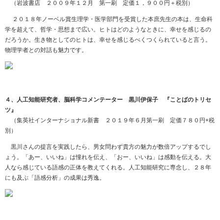
（岩波書店 ２００９年１２月 第一刷 定価１，９００円＋税別）
２０１８年ノーベル賞生理学・医学部門を受賞した本庶先生の本は、生命科
学を超えて、哲学・思想まで広い。ヒトはどのようなときに、幸せを感じるの
だろうか。生き物としてのヒトは、幸せを感じるべくつくられていると言う。
物理学者との対話も魅力です。
４、人工知能研究者、脳科学コメンテーター 黒川伊保子 『ことばのトリセ
ツ』
（集英社インターナショナル新書 ２０１９年６月第一刷 定価７８０円
+
税
別）
黒川さんの提言を実践したら、男女問わず貴方の魅力が数倍アップするでし
ょう。「あー、いいね」は憧れを伝え、「おー、いいね」は感動を伝える。大
人なら感じている語感の正体を教えてくれる。人工知能研究に専念し、２８年
にも及ぶ「語感分析」の成果は秀逸。