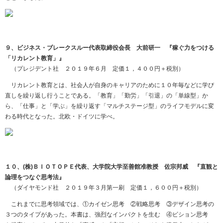
９、ビジネス・ブレークスルー代表取締役会長 大前研一 『稼ぐ力をつける
「リカレント教育」』
（プレジデント社 ２０１９年６月 定価１，４００円＋税別）
リカレント教育とは、社会人が自身のキャリアのために１０年毎などに学び
直しを繰り返し行うことである。「教育」「勤労」「引退」の「単線型」か
ら、「仕事」と「学ぶ」を繰り返す「マルチステージ型」のライフモデルに変
わる時代となった。北欧・ドイツに学べ。
１０、(株)ＢＩＯＴＯＰＥ代表、大学院大学至善館准教授 佐宗邦威 『直観と
論理をつなぐ思考法』
（ダイヤモンド社 ２０１９年３月第一刷 定価１，６００円＋税別）
これまでに思考領域では、①カイゼン思考 ②戦略思考 ③デザイン思考の
３つのタイプがあった。本書は、強烈なインパクトを生む ④ビション思考