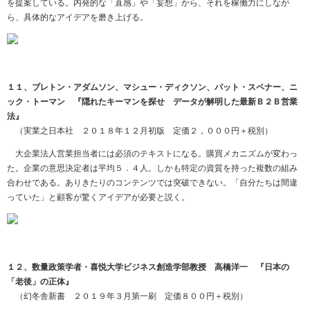
を提案している。内発的な「直感」や「妄想」から、それを稼働力にしなが
ら、具体的なアイデアを磨き上げる。
１１、ブレトン・アダムソン、マシュー・ディクソン、パット・スペナー、ニ
ック・トーマン 『隠れたキーマンを探せ データが解明した最新Ｂ２Ｂ営業
法』
（実業之日本社 ２０１８年１２月初版 定価２，０００円＋税別）
大企業法人営業担当者には必須のテキストになる。購買メカニズムが変わっ
た。企業の意思決定者は平均５．４人。しかも特定の資質を持った複数の組み
合わせである。ありきたりのコンテンツでは突破できない。「自分たちは間違
っていた」と顧客が驚くアイデアが必要と説く。
１２、数量政策学者・喜悦大学ビジネス創造学部教授 高橋洋一 『日本の
「老後」の正体』
（幻冬舎新書 ２０１９年３月第一刷 定価８００円＋税別）