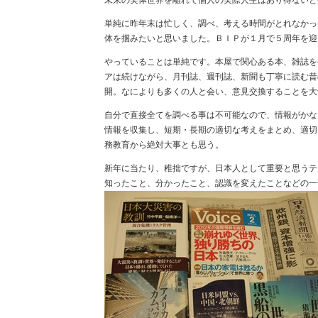
未来の実体世界を離れて個人の実際人生はあり得ないと
単純に昨年末は忙しく、調べ、考える時間がとれなかっ
体を掴みたいと思いました。ＢＩＰが１月で５周年を迎
やっていることは単純です。本屋で関心ある本、雑誌を
アは続けながら、月刊誌、週刊誌、新聞も丁寧に読む昔
開。なによりも多くの人と会い、意見交換することを大
自分で直接全てを調べる事は不可能なので、情報がかな
情報を収集し、短期・長期の適切な考えをまとめ、適切
務教育から絶対大事とも思う。
新年に当たり、稚拙ですが、日本人として重要と思うテ
知ったこと、分かったこと、認識を変えたことなどの一