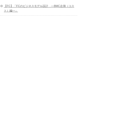
【FC】「FCのビジネスモデル設計 ―BMC左側（コス
ト）編―」