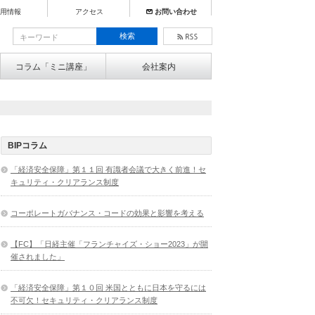
用情報
アクセス
お問い合わせ
コラム「ミニ講座」
会社案内
BIPコラム
「経済安全保障」第１１回 有識者会議で大きく前進！セ
キュリティ・クリアランス制度
コーポレートガバナンス・コードの効果と影響を考える
【FC】「日経主催「フランチャイズ・ショー2023」が開
催されました」
「経済安全保障」第１０回 米国とともに日本を守るには
不可欠！セキュリティ・クリアランス制度