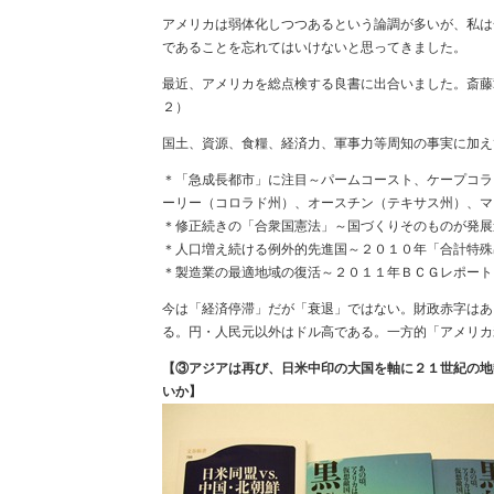
アメリカは弱体化しつつあるという論調が多いが、私は
であることを忘れてはいけないと思ってきました。
最近、アメリカを総点検する良書に出合いました。斎藤
２）
国土、資源、食糧、経済力、軍事力等周知の事実に加え
＊「急成長都市」に注目～パームコースト、ケープコラ
ーリー（コロラド州）、オースチン（テキサス州）、マ
＊修正続きの「合衆国憲法」～国づくりそのものが発展
＊人口増え続ける例外的先進国～２０１０年「合計特殊
＊製造業の最適地域の復活～２０１１年ＢＣＧレポート
今は「経済停滞」だが「衰退」ではない。財政赤字はあ
る。円・人民元以外はドル高である。一方的「アメリカ
【③アジアは再び、日米中印の大国を軸に２１世紀の地
いか】