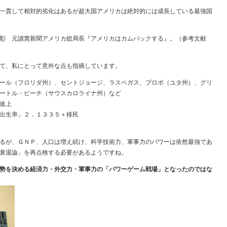
一貫して相対的劣化はあるが超大国アメリカは絶対的には成長している最強国
彰 元讀賣新聞アメリカ総局長『アメリカはカムバックする』。（参考文献
て、私にとって意外な点も指摘しています。
ール（フロリダ州）、セントジョージ、ラスペガス、プロボ（ユタ州）、グリ
ートル・ビーチ（サウスカロライナ州）など
途上
出生率」２．１３３５＋移民
るが、ＧＮＰ、人口は増え続け、科学技術力、軍事力のパワーは依然最強であ
衰退論」を再点検する必要があるようですね。
勢を決める経済力・外交力・軍事力の「パワーゲーム戦場」となったのではな