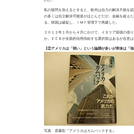
私の疑問を加えるとすると、欧州は自力の解決不能を認
の多くは自立解決可能派がほとんどだが、金融を超えた
る。韓国は破綻し、ＩＭＦ管理下で再建した。
２０１２年１月から４月にかけて、イタリア国債の借り
か。ＥＣＢが全面的信用供給する選択肢はあるが合意は
【②アメリカは「弱い」という論調が多いが実体は「強
写真 斎藤彰『アメリカはカムバックする』