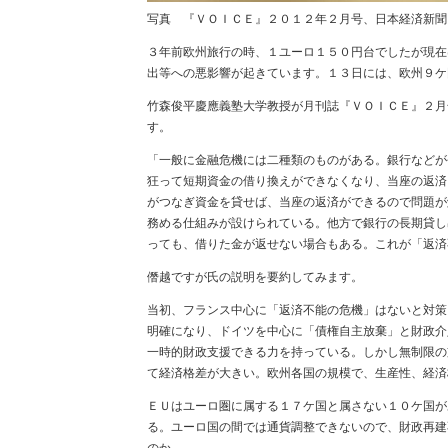
写真 『ＶＯＩＣＥ』２０１２年２月号、日本経済新聞
３年前欧州旅行の時、１ユーロ１５０円台でしたが現在
出等への悪影響が起きています。１３日には、欧州９ケ
竹森俊平慶應義塾大学教授が月刊誌『ＶＯＩＣＥ』２月
す。
「一般に金融危機には二種類のものがある。銀行などが
狂って短期資金の借り換えができなくなり、当座の返済
がつなぎ資金を貸せば、当座の返済ができるので問題が
務める仕組みが設けられている。他方で銀行の長期貸し
っても、借りた金が返せない場合もある。これが「返済
僭越ですが氏の説明を要約してみます。
当初、フランス中心に「返済不能の危機」はないと対策
明確になり、ドイツを中心に「債権自主放棄」と財政介
一時的財政支援できる力を持っている。しかし無制限の
て経済格差が大きい。欧州各国の規模で、生産性、経済
ＥＵはユーロ圏に属する１７ケ国と属さない１０ケ国があ
る。ユーロ国の間では通貨調整できないので、財政再建
のか。