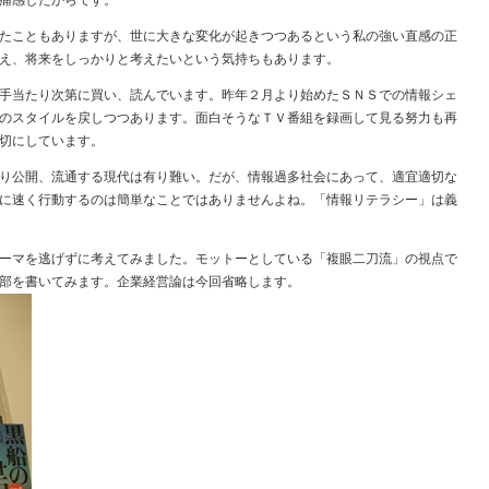
痛感したからです。
たこともありますが、世に大きな変化が起きつつあるという私の強い直感の正
え、将来をしっかりと考えたいという気持ちもあります。
手当たり次第に買い、読んでいます。昨年２月より始めたＳＮＳでの情報シェ
のスタイルを戻しつつあります。面白そうなＴＶ番組を録画して見る努力も再
切にしています。
り公開、流通する現代は有り難い。だが、情報過多社会にあって、適宜適切な
に速く行動するのは簡単なことではありませんよね。「情報リテラシー」は義
ーマを逃げずに考えてみました。モットーとしている「複眼二刀流」の視点で
部を書いてみます。企業経営論は今回省略します。