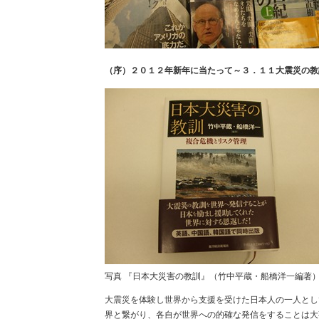
（序）２０１２年新年に当たって～３．１１大震災の教
写真 『日本大災害の教訓』（竹中平蔵・船橋洋一編著
大震災を体験し世界から支援を受けた日本人の一人とし
界と繋がり、各自が世界への的確な発信をすることは大