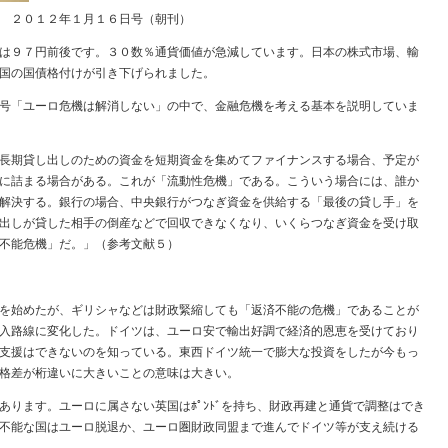
 ２０１２年１月１６日号（朝刊）
は９７円前後です。３０数％通貨価値が急減しています。日本の株式市場、輸
国の国債格付けが引き下げられました。
号「ユーロ危機は解消しない」の中で、金融危機を考える基本を説明していま
長期貸し出しのための資金を短期資金を集めてファイナンスする場合、予定が
に詰まる場合がある。これが「流動性危機」である。こういう場合には、誰か
解決する。銀行の場合、中央銀行がつなぎ資金を供給する「最後の貸し手」を
出しが貸した相手の倒産などで回収できなくなり、いくらつなぎ資金を受け取
不能危機」だ。」（参考文献５）
を始めたが、ギリシャなどは財政緊縮しても「返済不能の危機」であることが
入路線に変化した。ドイツは、ユーロ安で輸出好調で経済的恩恵を受けており
支援はできないのを知っている。東西ドイツ統一で膨大な投資をしたが今もっ
格差が桁違いに大きいことの意味は大きい。
ります。ユーロに属さない英国はﾎﾟﾝﾄﾞを持ち、財政再建と通貨で調整はでき
不能な国はユーロ脱退か、ユーロ圏財政同盟まで進んでドイツ等が支え続ける