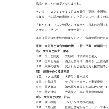
認識することが前提となりますね。
その点で、２０１１年１２月２９日付で英語、中国語、
を知り、その試みは素晴らしいと思いました。多くの試
「私たちは、リスク管理という観点から日本の教訓を世
と考えるに至った。」（参考文献１）
本書は震災後約半年の情報をもとに、危機管理の観点か
序章 大災害と複合連鎖危機 （竹中平蔵・船橋洋一）
Ⅰ部 大災害と国土・都市
１章 国土と防災 大地震・津波被害と備え 
２章 復興と再生 消えた自治体・翻弄された自治体
３章 東京の被災 試された災害対応力と国際競争力
Ⅱ部 経済をめぐる諸問題
４章 マクロ経済 大震災と日本経済 
５章 企業経営 サプライチェーンと事業継続
６章 原発事故 福島原発事故を何故防げなかった
７章 電力供給 大震災と日本の電力供給体制
Ⅲ部 大災害と政治・社会
８章 政治機能 ガバナンス危機の解剖 
９章 消費行動 自粛と委縮からニューノーマルへ