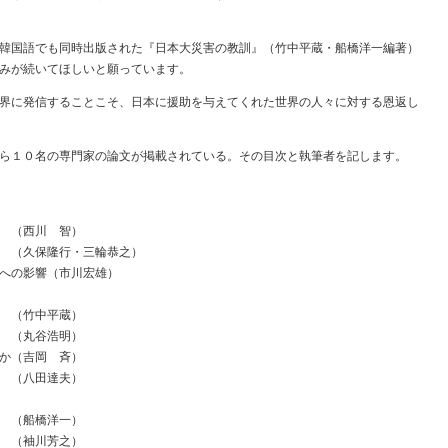
韓国語でも同時出版された『日本大災害の教訓』（竹中平蔵・船橋洋一編著）
みが続いてほしいと願っています。
界に発信することこそ、日本に援助を与えてくれた世界の人々に対する恩返し
ら１０名の専門家の論文が掲載されている。その目次と執筆者を記します。
（西川 智）
 （久保隆行・三輪恭之）
への影響（市川宏雄）
（竹中平蔵）
 （丸谷浩明）
か（吉岡 斉）
 （八田達夫）
（船橋洋一）
 （袖川芳之）