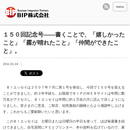
menu
１５０回記念号――書くことで、「嬉しかった
こと」「霧が晴れたこと」「仲間ができたこ
と」。
2011.01.24
ＢＩエッセイは２００７年７月に第１号を発信し、今回で１５０号を迎える
ことができました。約３年半経ち、お陰様でＢＩＰのＷＥＢサイトは年間に数
万名がアクセスし、ＢＩエッセイは年間に約１万名の方に読んで頂くようにな
りました。皆さまのご意見、ご助言、叱咤激励の賜物と心より感謝申し上げま
す。これからもご愛顧願いたいと思います。
このＢＩエッセイは、土曜日または日曜日の半日を使って、ほぼ毎週書き続
けてきました。自宅居間にＰＣとプリンター、本や資料を広げているので、家