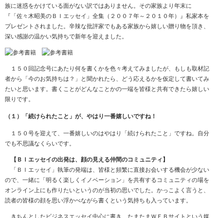
族に迷惑をかけている面がない訳ではありません。その家族より年末に
『「佐々木昭美のＢＩエッセイ」全集（２００７年～２０１０年）』私家本を
プレゼントされました。辛辣な批評家でもある家族から嬉しい贈り物を頂き、
深い感謝の温かい気持ちで新年を迎えました。
１５０回記念号にあたり何を書くかを色々考えてみましたが、もしも取材記
者から「今のお気持ちは？」と聞かれたら、どう応えるかを仮定して書いてみ
たいと思います。書くことがどんなことかの一端を皆様と共有できたら嬉しい
限りです。
（１）「続けられたこと」が、やはり一番嬉しいですね！
１５０号を迎えて、一番嬉しいのはやはり「続けられたこと」ですね。自分
でも不思議なくらいです。
【ＢＩエッセイの出発は、顔の見える仲間のコミュニティ】
「ＢＩエッセイ」執筆の発端は、皆様と頻繁に直接お会いする機会が少ない
ので、一緒に「明るく楽しくイノベーション」を共有するコミュニティの場を
オンライン上にも作りたいというのが当初の思いでした。かっこよく言うと、
読者の皆様の顔を思い浮かべながら書くという気持ちも入っています。
きちんとしたビジネスエッセイ中心に書き、たまたまＷＥＢサイトという媒