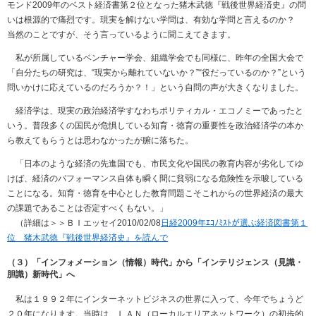
モンド2009年のベスト経済書第２位となった猪木武徳『戦後世界経済史』の問
いは根源的で痛烈です。現実を解けない学問は、有効な学問と言えるのか？
当然のことですが、そう言っているように聞こえてきます。
私が所属しているベンチャー学会、組織学会でも同様に、昨年の全国大会で
「自分たちの研究は、“現実から離れていないか？”“役だっているのか？”という
問いかけに応えているのだろうか？！」という自問の声が大きくなりました。
経済学は、現実の政治経済学すなわちポリティカル・エコノミーであったと
いう。普段多くの国民が危惧している知育・徳育の重要性を政治経済学の本か
ら教えてもらうとは思わなかったが腑に落ちた。
「日本のような経済の先進国でも、市民文化や国民の教育内容が劣化してゆ
けば、経済のパフォーマンス自体も瞬く間に貧弱になる危険性を示唆している
ことになる。知育・徳育を中心とした教育問題こそこれからの世界経済の最大
の課題であることは否定すべくもない。」
（詳細は＞＞ＢＩエッセイ2010/02/08
日経2009年ｴｺﾉﾐｽﾄが選ぶ経済図書第１
位 猪木武徳『戦後世界経済史』を読んで
（３）「インフォメーション（情報）時代」から「インテリジェンス（見識・
胆識）新時代」へ
私は１９９２年にインターネットビジネスの世界に入って、今年でちょうど
２０年になります。当時は、ＬＡＮ（ローカルエリアネットワーク）の初歩的