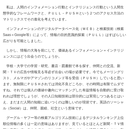
私は、人間のインフォメーション行動とインテリジェンス行動という人間生
態学的なフレームワークと、ＰＵＬＬ－ＰＵＳＨという２つのアクセス方法の
マトリックスでその進化を考えています。
インフォメーションのデジタルデータベース化（ＷＥＢ）と検索技術（検索
Saas＝Google等）によって、情報の目的意識的探索（ＰＵＬＬ）はすばらしい
広がりを可能としました。
しかし、情報の大海を前にして、価値あるインフォメーション＝インテリジ
ェンスにはどう出会うのでしょうか。
学校・大学での学習・研究、書店・図書館で本を探す、仲間との交流、新
聞・ＴＶの広告や情報見る等必ず出会いの場が必要です。今でもメーリングリ
スト、メルマガやアマゾンのリコメンド等を受信（ＰＵＳＨ）していると思い
ます。無制限にＰＵＳＨされては消化不良どころか、その時間は有限でムダで
すね。それでは個人の価値や趣向にマッチングした有益情報を自動的に受け取
れれば理想でしょうが、その人口知能技術は部分的には実現しつつあるとはい
え、まだまだ人間の知能に追いつくのは難しいのが現状です。英語のソーシャ
ル（Social）は、仲間、親睦、社交という意味です。
グーグル・ヤフー等の検索アルゴリズム技術によるデジタルランキング上位
順位情報の多くは一定の意味はありますが、見ているとほとんど新聞・ＴＶ情