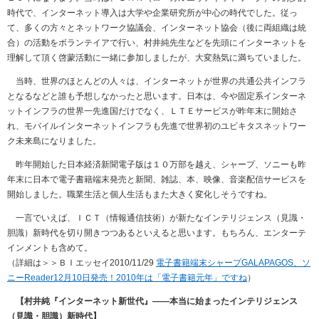
時代で、インターネット導入は大学や企業研究所が中心の時代でした。従っ
て、多くの方々とネットワーク協議会、インターネット協会（後に両組織は統
合）の活動をボランテイアで行い、村井純先生などを先頭にインターネットを
理解して頂く啓蒙活動に一緒に参加しましたが、大変熱気に満ちていました。
当時、世界のほとんどの人々は、インターネットが世界の共通公共インフラ
となるなどと誰も予想しなかったと思います。日本は、今や固定系インターネ
ットインフラの世界一先進国だけでなく、ＬＴＥサービスが昨年末に開始さ
れ、モバイルインターネットインフラも先進で世界初のユビキタスネットワー
ク未来島になりました。
昨年開始した日本経済新聞電子版は１０万部を越え、シャープ、ソニーも昨
年末に日本で電子書籍端末発売と新聞、雑誌、本、映像、音楽配信サービスを
開始しました。職業生活と個人生活もまた大きく変化しそうですね。
一言でいえば、ＩＣＴ（情報通信技術）が新たなインテリジェンス（見識・
胆識）新時代を切り開きつつあるといえると思います。もちろん、エンターテ
インメントも含めて。
（詳細は＞＞ＢＩエッセイ2010/11/29
電子書籍端末シャープGALAPAGOS、ソ
ニーReader12月10日発売！2010年は「電子書籍元年」ですね
）
【村井純『インターネット新世代』――本当に始まったインテリジェンス
（見識・胆識）新時代】