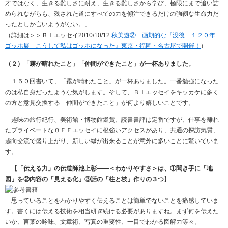
才ではなく、生きる難しさに耐え、生きる難しさから学び、極限にまで追い詰
められながらも、残された道にすべての力を傾注できるだけの強靱な生命力だ
ったとしか言いようがない。」
（詳細は＞＞ＢＩエッセイ2010/10/12
秋美遊② 画期的な『没後 １２０年
ゴッホ展－こうして私はゴッホになった』東京・福岡・名古屋で開催！
）
（２）「霧が晴れたこと」「仲間ができたこと」が一杯ありました。
１５０回書いて、「霧が晴れたこと」が一杯ありました。一番勉強になった
のは私自身だったような気がします。そして、ＢＩエッセイをキッカケに多く
の方と意見交換する「仲間ができたこと」が何より嬉しいことです。
趣味の旅行紀行、美術館・博物館鑑賞、読書書評は定番ですが、仕事を離れ
たプライベートなＯＦＦエッセイに根強いアクセスがあり、共通の探訪気質、
趣向交流で盛り上がり、新しい縁が出来ることが意外に多いことに驚いていま
す。
【「伝える力」の伝道師池上彰――＜わかりやすさ＞は、①聞き手に「地
図」を②内容の「見える化」③話の「柱と枝」作りの３つ】
思っていることをわかりやすく伝えることは簡単でないことを痛感していま
す。書くには伝える技術を相当研ぎ続ける必要がありますね。まず何を伝えた
いか、言葉の吟味、文章術、写真の重要性、一目でわかる図解力等々。