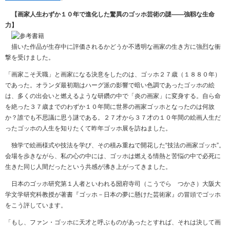
【画家人生わずか１０年で進化した驚異のゴッホ芸術の謎――強靱な生命
力】
描いた作品が生存中に評価されるかどうか不透明な画家の生き方に強烈な衝
撃を受けました。
「画家こそ天職」と画家になる決意をしたのは、ゴッホ２７歳（１８８０年）
であった。オランダ最初期はハーグ派の影響で暗い色調であったゴッホの絵
は、多くの出会いと燃えるような研鑽の中で「炎の画家」に変身する。自ら命
を絶った３７歳までのわずか１０年間に世界の画家ゴッホとなったのは何故
か？誰でも不思議に思う謎である。２７才から３７才の１０年間の絵画人生だ
ったゴッホの人生を知りたくて昨年ゴッホ展を訪ねました。
独学で絵画様式や技法を学び、その積み重ねで開花した“技法の画家ゴッホ”。
会場を歩きながら、私の心の中には、ゴッホは燃える情熱と苦悩の中で必死に
生きた同じ人間だったという共感が沸き上がってきました。
日本のゴッホ研究第１人者といわれる圀府寺司（こうでら つかさ）大阪大
学文学研究科教授が著書『ゴッホ－日本の夢に懸けた芸術家』の冒頭でゴッホ
をこう評しています。
「もし、ファン・ゴッホに天才と呼ぶものがあったとすれば、それは決して画