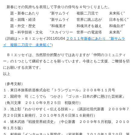
新春にその気持ちを表現して字余りの俳句を４句つくりました。
題－新春にあたり “新サムライ 複眼二刀流で 未来拓く”
題－就職・経済 “新サムライ 世界に跳ぶ志が 日本を拓く”
題－外交・歴史 “和魂漢才 和魂洋才を越え 和魂自才”
題－科学技術・文化 “スカイツリー 世界一の電波塔 未来島”
（詳細は＞＞ＢＩエッセイ2011/01/04
２０１１年新春にあたり “新サムラ
イ 複眼二刀流で 未来拓く”
）
ＢＩエッセイは、当然部分的繋がりではありますが「仲間のコミュニティ
ー」の１つとして継続することを願っています。今後ともご支援、ご鞭撻を切
にお願いする次第です。
以上
（参考文献）
１．東日本旅客鉄道株式会社『トランヴェール』２００８年１１月号
２．圀府寺 司（こうでら つかさ）『ゴッホ－日本の夢に懸けた芸術家』
（角川文庫 ２０１０年９月２５日 初版発行）
３．池上彰『わかりやすく＜伝える技術＞』（講談社現代新書 ２００９年７
月２０日第１刷発行、２０１０年５月６日第１６刷発行）
４．猪木武徳『戦後世界経済史』（中公新書 ２００９年５月初版、２０１０
年１月５版）
５．村井純『インターネット新世代』（岩波新書 ２０１０年１月２０日 第