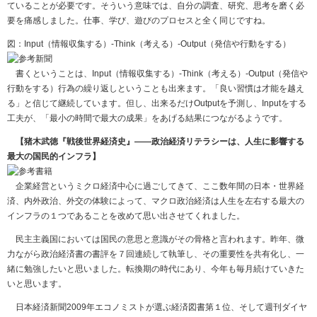
ていることが必要です。そういう意味では、自分の調査、研究、思考を磨く必
要を痛感しました。仕事、学び、遊びのプロセスと全く同じですね。
図：Input（情報収集する）-Think（考える）-Output（発信や行動をする）
書くということは、Input（情報収集する）-Think（考える）-Output（発信や
行動をする）行為の繰り返しということも出来ます。「良い習慣は才能を越え
る」と信じて継続しています。但し、出来るだけOutputを予測し、Inputをする
工夫が、「最小の時間で最大の成果」をあげる結果につながるようです。
【猪木武徳『戦後世界経済史』――政治経済リテラシーは、人生に影響する
最大の国民的インフラ】
企業経営というミクロ経済中心に過ごしてきて、ここ数年間の日本・世界経
済、内外政治、外交の体験によって、マクロ政治経済は人生を左右する最大の
インフラの１つであることを改めて思い出させてくれました。
民主主義国においては国民の意思と意識がその骨格と言われます。昨年、微
力ながら政治経済書の書評を７回連続して執筆し、その重要性を共有化し、一
緒に勉強したいと思いました。転換期の時代にあり、今年も毎月続けていきた
いと思います。
日本経済新聞2009年エコノミストが選ぶ経済図書第１位、そして週刊ダイヤ