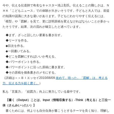
今や、伝える伝道師で有名なキャスター池上彰氏。伝えることの難しさは、Ｎ
ＨＫ「こどもニュース」での体験が大きいそうです。子どもと大人では、前提
の知識や認識に大きな違いがあります。子どもにわかりやすく伝えるには、
「模型」や「図解」を見て、更に説明原稿を変えなければならいことが多かっ
たそうです。結果、次の流れが確立したと述べています。
◆まず、ざっと話したい要素を書き出す。
◆リードを作る。
◆目次を作る。
◆一回書いてみる。
◆どこを図解にすればいいか考える。
◆パワーポイントを作る。
◆パワーポイントに沿った原稿に書き直す。
◆その原稿を個条書きのメモにする。
（詳細は＞＞ＢＩエッセイ2010/08/09
改めて、唸った。「図解」は、考える
力、伝える力を鋭く磨く。
）
私も「言葉力」「絵図力」向上に努力している最中です。
【書く（Output）ことは、Input（情報収集する）-Think（考える）と三位一
体（さんみいったい）】
書くためには、何よりも自分自身が書こうとするテーマを良く知り、理解し