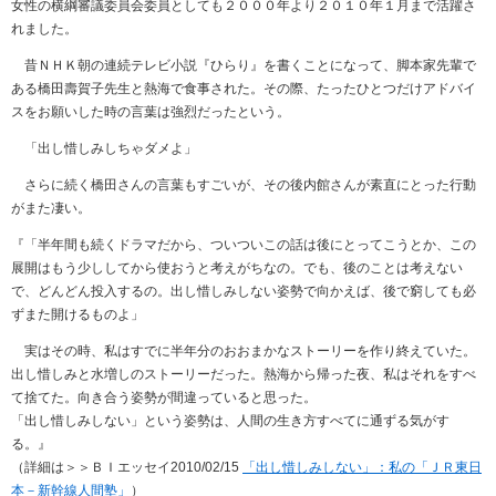
女性の横綱審議委員会委員としても２０００年より２０１０年１月まで活躍さ
れました。
昔ＮＨＫ朝の連続テレビ小説『ひらり』を書くことになって、脚本家先輩で
ある橋田壽賀子先生と熱海で食事された。その際、たったひとつだけアドバイ
スをお願いした時の言葉は強烈だったという。
「出し惜しみしちゃダメよ」
さらに続く橋田さんの言葉もすごいが、その後内館さんが素直にとった行動
がまた凄い。
『「半年間も続くドラマだから、ついついこの話は後にとってこうとか、この
展開はもう少ししてから使おうと考えがちなの。でも、後のことは考えない
で、どんどん投入するの。出し惜しみしない姿勢で向かえば、後で窮しても必
ずまた開けるものよ」
実はその時、私はすでに半年分のおおまかなストーリーを作り終えていた。
出し惜しみと水増しのストーリーだった。熱海から帰った夜、私はそれをすべ
て捨てた。向き合う姿勢が間違っていると思った。
「出し惜しみしない」という姿勢は、人間の生き方すべてに通ずる気がす
る。』
（詳細は＞＞ＢＩエッセイ2010/02/15
「出し惜しみしない」：私の「ＪＲ東日
本－新幹線人間塾」
）