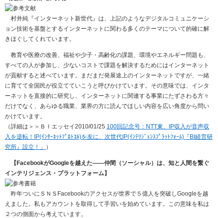
村井純『インターネット新世代』は、上記のようなデジタルコミュニケーシ
ョン技術を基盤とするインターネットに関わる多くのテーマについて的確に解
きほぐしてくれています。
教育や医療の改善、福祉や少子・高齢化の課題、環境やエネルギー問題も、
すべての人が参加し、少ないコストで課題を解決するためにはインターネット
が貢献すると述べています。まだまだ発展途上のインターネットですが、一緒
に育てて全国民が役立てていこうと呼びかけています。その意味では、インタ
ーネットを直接的に研究し、インターネットに関連する事業にたずさわる方々
だけでなく、あらゆる職業、業界の方に読んでほしい内容を広い角度から問い
かけています。
（詳細は＞＞ＢＩエッセイ2010/01/25
100回記念号：NTT東、IP収入が音声収
入を逆転！IP(ｲﾝﾀｰﾈｯﾄﾌﾟﾛﾄｺﾙ)を友に、次世代IP(ｲﾝﾃﾘｼﾞｪﾝｽﾌﾟﾗｯﾄﾌｫｰﾑ)『BI経営研
究所』設立！」
）
【FacebookがGoogleを越えた――仲間（ソーシャル）は、知と人間を繋ぐ
インテリジェンス・プラットフォーム】
昨年ついにＳＮＳFacebookのアクセスが世界で５億人を突破しGoogleを越
えました。私もアカウントを取得して手習いを始めています。この意味を私は
２つの側面から考えています。