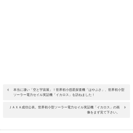
本当に凄い「空と宇宙展」！世界初小惑星探査機「はやぶさ」、世界初小型
ソーラー電力セイル実証機「イカロス」を訪ねました！
ＪＡＸＡ成功公表。世界初小型ソーラー電力セイル実証機「イカロス」の画
像をまず見て下さい。