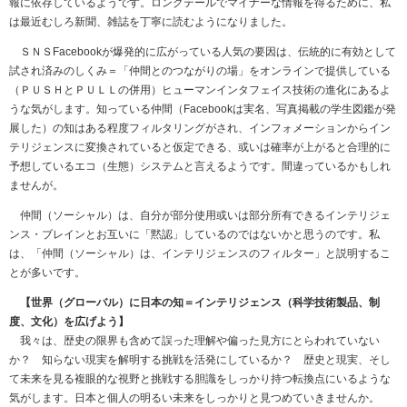
報に依存しているようです。ロングテールでマイナーな情報を得るために、私
は最近むしろ新聞、雑誌を丁寧に読むようになりました。
ＳＮＳFacebookが爆発的に広がっている人気の要因は、伝統的に有効として
試され済みのしくみ＝「仲間とのつながりの場」をオンラインで提供している
（ＰＵＳＨとＰＵＬＬの併用）ヒューマンインタフェイス技術の進化にあるよ
うな気がします。知っている仲間（Facebookは実名、写真掲載の学生図鑑が発
展した）の知はある程度フィルタリングがされ、インフォメーションからイン
テリジェンスに変換されていると仮定できる、或いは確率が上がると合理的に
予想しているエコ（生態）システムと言えるようです。間違っているかもしれ
ませんが。
仲間（ソーシャル）は、自分が部分使用或いは部分所有できるインテリジェ
ンス・ブレインとお互いに「黙認」しているのではないかと思うのです。私
は、「仲間（ソーシャル）は、インテリジェンスのフィルター」と説明するこ
とが多いです。
【世界（グローバル）に日本の知＝インテリジェンス（科学技術製品、制
度、文化）を広げよう】
我々は、歴史の限界も含めて誤った理解や偏った見方にとらわれていない
か？ 知らない現実を解明する挑戦を活発にしているか？ 歴史と現実、そし
て未来を見る複眼的な視野と挑戦する胆識をしっかり持つ転換点にいるような
気がします。日本と個人の明るい未来をしっかりと見つめていきませんか。