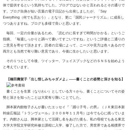
体で提供するという気持ちでした。ブログではないかと言われるとその通りで
す。ブログ自身が短い言葉の電子日記から出発しましたが、「Say
Everything（何でも言おう）」となり、更に「国民ジャーナリズム」に成長し
つつありますね。ブログも多様で良いと思います。
毎回、一定の分量があるため、「読むのに長すぎて時間がかかる」というご
指摘、「毎週しっかりと調べて書いてすごいですね」というご評価と二通りの
ご意見を寄せて頂きます。読者の立場によって、ニーズや見方は色々あるので
両方とも当然で有り難い意見であり、今後に生かしたいと思います。
その１つとして今後、ツイッター、フェイスブックなどのＳＮＳを始めよう
と考えています。
【橋田壽賀子「出し惜しみちゃダメよ」――書くことの姿勢と深さを知る】
書くことを生業（なりわい）としている方々から、書くことについてその姿
勢と深さを知ったことは大変有り難いことでした。
脚本家内館牧子さんが書いたエッセイ『「踊り子号」の男』（ＪＲ東日本新
幹線広報誌『トランヴェール』２００８年１１月号）は今でも心に残っていま
す。内館さんは、脚本家として活躍し名をあげた後も、私の母校でもある東北
大学大学院文学研究科修士課程に入学、修了した方で、男世界である相撲界で