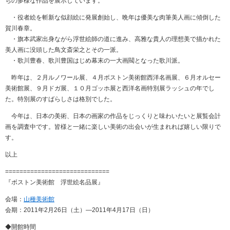
ちの多様な作品を展示しています。
・役者絵を斬新な似顔絵に発展創始し、晩年は優美な肉筆美人画に傾倒した
賀川春章。
・旗本武家出身ながら浮世絵師の道に進み、高雅な貴人の理想美で描かれた
美人画に没頭した鳥文斎栄之とその一派。
・歌川豊春、歌川豊国はじめ幕末の一大画閥となった歌川派。
昨年は、２月ルノワール展、４月ボストン美術館西洋名画展、６月オルセー
美術館展、９月ドガ展、１０月ゴッホ展と西洋名画特別展ラッシュの年でし
た。特別展のすばらしさは格別でした。
今年は、日本の美術、日本の画家の作品をじっくりと味わいたいと展覧会計
画を調査中です。皆様と一緒に楽しい美術の出会いが生まれれば嬉しい限りで
す。
以上
=============================
『ボストン美術館 浮世絵名品展』
会場：
山種美術館
会期：2011年2月26日（土）―2011年4月17日（日）
◆開館時間