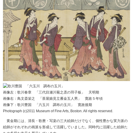
画像左：歌川春章 「三代目瀬川菊之丞の羽子板」 天明期
画像右：鳥文斎栄之 「茶屋娘見立雁金五人男」 寛政５年頃
画像下：歌川豊国 「六玉川 調布の玉川」 寛政後期
Photograph (c)2011 Museum of Fine Arts, Boston. All rights reserved.
黄金期には、清長・歌麿・写楽の三大絵師だけでなく、個性豊かな実力派の
絵師がそれぞれの画派を形成して活躍していました。同時代に活躍した絵師た