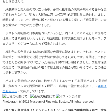
もしれませんね。
絢爛豪華な美人画の匂い立つ色香、多彩な役者絵の表現を展示する静かな美
術館を歩きながら、明るく人間味に満ちた江戸時代芸術世界に誘われ、楽しい
時間を過ごしました。現代に脈々と続いている明るく楽しい「庶民芸術」の大
きな源流の一つなのだと思いました。
ボストン美術館の日本美術コレクションは、約５４，０００点と日本国外で
は最大で世界屈指といわれます。明治初期、日本美術に魅了されたモース、フ
ェノロサ、ビゲローらによって収集されました。
極彩色の多色摺である錦絵の華麗な色彩美に驚きました。それは、ボストン
美術館が、保存優先で公開せず大切に保存してきたからです。今回は、これま
でほとんど公開されていなかった名品が日本で初公開されました。文化財保護
の規定で、本展出品作品は今後５年以上展示の機会が無いそうです。この機会
に是非ご覧下さい。
ボストン美術館については、昨年４月ＢＩエッセイ「 心躍るボストン美術館
展。六本木ヒルズで西洋絵画４７巨匠８０名画を一堂に観る贅沢！」（
詳細は
こちら＞＞
）で紹介しています。
Photograph (c)2011 Museum of Fine Arts, Boston. All rights reserved.
（第１章）鳥居清長（１７５２～１８１５）～八頭身の健康的美人画で一世を