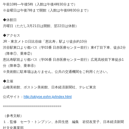
午前10時―午後5時（入館は午後4時30分まで）
※金曜日は午後7時まで開館（入館は午後6時30分まで）
◆休館日
月曜日（ただし3月21日は開館、翌22日は休館）
◆アクセス
JR・東京メトロ日比谷線「恵比寿」駅より徒歩約10分
渋谷駅東口より都バス（学03番 日赤医療センター前行）東4丁目下車、徒歩2分
（降車①、乗車②）
恵比寿駅前より都バス（学06番 日赤医療センター前行）広尾高校前下車徒歩1
分（降車③、乗車④）
※美術館に駐車場はありません。公共の交通機関をご利用ください。
◆主催
山種美術館、ボストン美術館、日本経済新聞社、テレビ東京
公式サイト：
http://ukiyoe.exhn.jp/index.html
=============================
（参考文献）
１．監修 セーラ・トンプソン、永田生慈 編集 岩切友里子、日本経済新聞
社文化事業部