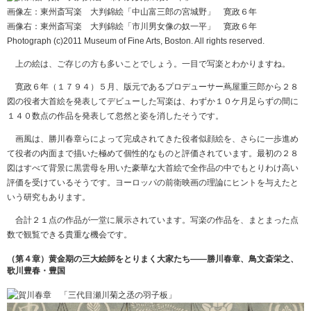
画像左：東州斎写楽 大判錦絵「中山富三郎の宮城野」 寛政６年
画像右：東州斎写楽 大判錦絵「市川男女像の奴一平」 寛政６年
Photograph (c)2011 Museum of Fine Arts, Boston. All rights reserved.
上の絵は、ご存じの方も多いことでしょう。一目で写楽とわかりますね。
寛政６年（１７９４）５月、版元であるプロデューサー蔦屋重三郎から２８
図の役者大首絵を発表してデビューした写楽は、わずか１０ケ月足らずの間に
１４０数点の作品を発表して忽然と姿を消したそうです。
画風は、勝川春章らによって完成されてきた役者似顔絵を、さらに一歩進め
て役者の内面まで描いた極めて個性的なものと評価されています。最初の２８
図はすべて背景に黒雲母を用いた豪華な大首絵で全作品の中でもとりわけ高い
評価を受けているそうです。ヨーロッパの前衛映画の理論にヒントを与えたと
いう研究もあります。
合計２１点の作品が一堂に展示されています。写楽の作品を、まとまった点
数で観覧できる貴重な機会です。
（第４章）黄金期の三大絵師をとりまく大家たち――勝川春章、鳥文斎栄之、
歌川豊春・豊国