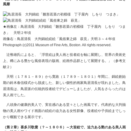
風靡
★画像左：鳥居清長 大判錦絵「雛形若菜の初模様 丁子屋内 しをり つま
き」 天明２年頃
画像右：鳥居清長 大判錦絵続絵「風俗東之錦 萩見」天明３～４年頃
Photograph (c)2011 Museum of Fine Arts, Boston. All rights reserved.
辻惟雄氏によると、「浮世絵は美人画と役者絵を軸に展開し、世界の美術史
上、稀にみる豊かな風俗表現の版画、絵画作品群として展開する。」（参考文
献２）
天明（１７８１－８９）から寛政（１７８９－１８０１）年間に、錦絵創始
期の鈴木春信様式から脱皮した、新しい個性的画家鳥居清長が現れました。鳥
居清長は、鳥居派の伝統的役者絵でデビューしましたが、人気をさらったのは
美人画でした。
八頭身の健康的美人で、実在感のある堂々とした画風です。代表的な大判揃
物の美人画やワイド画面の続絵の迫力ある女性群像、役者絵や子供絵までしっ
かり概観できる展示です。
（第２章）喜多川歌麿（？～１８０６）～大首絵で、迫力ある艶のある美人画