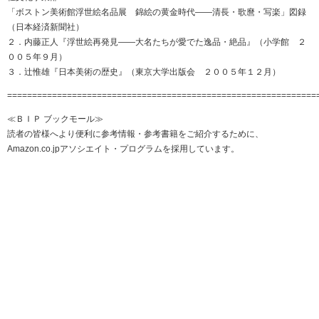
「ボストン美術館浮世絵名品展 錦絵の黄金時代――清長・歌麿・写楽」図録
（日本経済新聞社）
２．内藤正人『浮世絵再発見――大名たちが愛でた逸品・絶品』（小学館 ２
００５年９月）
３．辻惟雄『日本美術の歴史』（東京大学出版会 ２００５年１２月）
==============================================================
≪ＢＩＰ ブックモール≫
読者の皆様へより便利に参考情報・参考書籍をご紹介するために、
Amazon.co.jpアソシエイト・プログラムを採用しています。