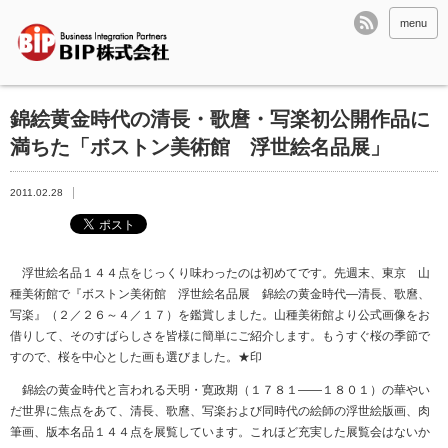
menu
錦絵黄金時代の清長・歌麿・写楽初公開作品に
満ちた「ボストン美術館 浮世絵名品展」
2011.02.28
浮世絵名品１４４点をじっくり味わったのは初めてです。先週末、東京 山
種美術館で『ボストン美術館 浮世絵名品展 錦絵の黄金時代―清長、歌麿、
写楽』（２／２６～４／１７）を鑑賞しました。山種美術館より公式画像をお
借りして、そのすばらしさを皆様に簡単にご紹介します。もうすぐ桜の季節で
すので、桜を中心とした画も選びました。★印
錦絵の黄金時代と言われる天明・寛政期（１７８１――１８０１）の華やい
だ世界に焦点をあて、清長、歌麿、写楽および同時代の絵師の浮世絵版画、肉
筆画、版本名品１４４点を展覧しています。これほど充実した展覧会はないか