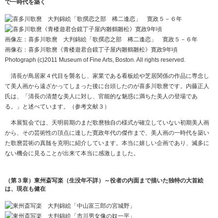
で一時代を築く
画像左：喜多川歌麿 大判錦絵「歌撰恋之部 稀二逢恋」 寛政５－６年
画像右：喜多川歌麿《青楼遊君合鏡丁子屋内雛鶴雛松》寛政9年頃
Photograph (c)2011 Museum of Fine Arts, Boston. All rights reserved.
清長が鳥居家４代目を襲名し、家業である看板絵や芝居関係の作品に専念し
て美人画から遠ざかってしまった後に台頭したのが喜多川歌麿です。内藤正人
氏は、「清長の清楚な美人に対し、官能的な魅惑に満ちた美人の登場であ
る。」と述べています。（参考文献３）
本展覧会では、天明前期のまだ歌麿独自の様式が確立していない初期美人画
から、その芸術性の頂点に達した寛政年代の傑作まで、美人画の一時代を築い
た歌麿芸術の真髄を克明に紹介しています。本当に嬉しい企画であり、滅多に
ない機会に見ることが出来て本当に感激しました。
（第３章）東州斎写楽（生没年不詳）～役者の内面まで描いた独特の大首絵
は、現在も健在