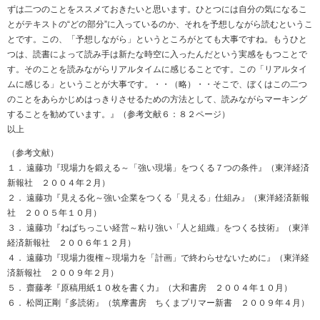
ずは二つのことをススメておきたいと思います。ひとつには自分の気になるこ
とがテキストの“どの部分”に入っているのか、それを予想しながら読むというこ
とです。この、「予想しながら」というところがとても大事ですね。もうひと
つは、読書によって読み手は新たな時空に入ったんだという実感をもつことで
す。そのことを読みながらリアルタイムに感じることです。この「リアルタイ
ムに感じる」ということが大事です。・・（略）・・そこで、ぼくはこの二つ
のことをあらかじめはっきりさせるための方法として、読みながらマーキング
することを勧めています。』（参考文献６：８２ページ）
以上
（参考文献）
１． 遠藤功『現場力を鍛える～「強い現場」をつくる７つの条件』（東洋経済
新報社 ２００４年２月）
２． 遠藤功『見える化～強い企業をつくる「見える」仕組み』（東洋経済新報
社 ２００５年１０月）
３． 遠藤功『ねばちっこい経営～粘り強い「人と組織」をつくる技術』（東洋
経済新報社 ２００６年１２月）
４． 遠藤功『現場力復権～現場力を「計画」で終わらせないために』（東洋経
済新報社 ２００９年２月）
５． 齋藤孝『原稿用紙１０枚を書く力』（大和書房 ２００４年１０月）
６． 松岡正剛『多読術』（筑摩書房 ちくまプリマー新書 ２００９年４月）