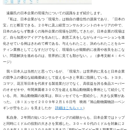
遠藤氏の日本企業の現場力についての認識をまず紹介します。
『私は、日本企業がもつ「現場力」は独自の優位性の源泉であり、「日本の
宝」だと断言できる。２０年に及ぶ経営コンサルタンントのキャリアの中で、
日本のみならず数多くの海外企業の現場を訪問してきたが、日本企業の現場ほ
ど、自ら知恵やアイデアを生みだし、創意工夫をしながらオペレーションを進
化させている例はきわめて稀である。与えられたこと、決められたことをルー
ティン業務としてこなすだけでなく、現場自らが能動的に改善や改良をおこな
い、問題解決を進めるのは、世界的に見ても類がない。』（参考文献４：４ペ
ージ）
我々日本人は当然だと思っているが、「現場力」は世界的に見ると日本企業
の競争上の優位な組織価値として捉えるべきと率直に指摘している。トヨタ、
コマツ、花王等日本を代表する製造業だけでなく、高収益を誇る食品スーパー
のオオゼキや、年間来園者３００万を超える旭山動物園を事例として紹介して
いる。尚、旭山動物園の改革は、BIエッセイでも一度紹介し、大きな反響があ
った。（ＢＩエッセイ２００９年２月１６日号 映画『旭山動物園物語―ペン
ギンが空をとぶ』を見ましたか
詳細はこちら＞＞
）
私自身、２年間の短いコンサルテイングの経験からも、日本企業ではトップ
と同時にミドルの役割の大きさを実感した。３０～４０代のミドルを対象に２
００８年１１月より２００９年３月まで「BIPビーアイピー第１期事業リーダー