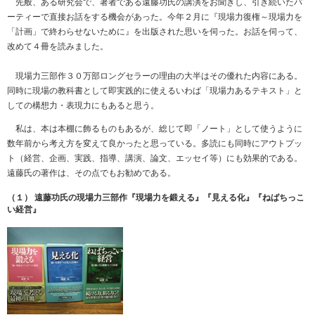
先般、ある研究会で、著者である遠藤功氏の講演をお聞きし、引き続いたパ
ーティーで直接お話をする機会があった。今年２月に『現場力復権～現場力を
「計画」で終わらせないために』を出版された思いを伺った。お話を伺って、
改めて４冊を読みました。
現場力三部作３０万部ロングセラーの理由の大半はその優れた内容にある。
同時に現場の教科書として即実践的に使えるいわば「現場力あるテキスト」と
しての構想力・表現力にもあると思う。
私は、本は本棚に飾るものもあるが、総じて即「ノート」として使うように
数年前から考え方を変えて良かったと思っている。多読にも同時にアウトプッ
ト（経営、企画、実践、指導、講演、論文、エッセイ等）にも効果的である。
遠藤氏の著作は、その点でもお勧めである。
（１） 遠藤功氏の現場力三部作『現場力を鍛える』『見える化』『ねばちっこ
い経営』