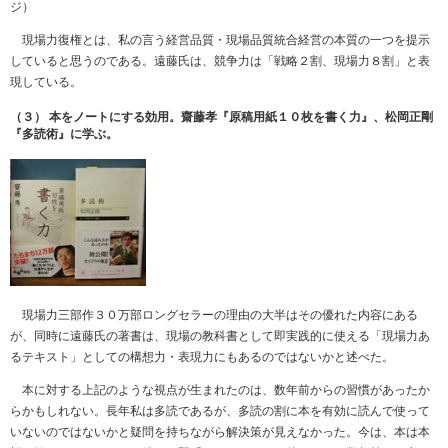
ジ）
現場力復権とは、私の言う経営品質・現場品質統合経営の本質の一つを提示
していると思うのである。遠藤氏は、競争力は「戦略２割、現場力８割」と表
現している。
（３） 本をノートにする効用。齋藤孝『原稿用紙１０枚を書く力』、松岡正剛
『多読術』に学ぶ。
現場力三部作３０万部ロングセラーの理由の大半はその優れた内容にある
が、同時に遠藤氏の著書は、現場の教科書として即実践的に使える「現場力あ
るテキスト」としての構想力・表現力にもあるのではないかと述べた。
本に対する上記のような視点が生まれたのは、数年前からの習慣があったか
らかもしれない。長年私は多読であるが、多読の割に本を有効に読んで使って
いないのではないかと疑問を持ちながら解決策が見えなかった。今は、本は本