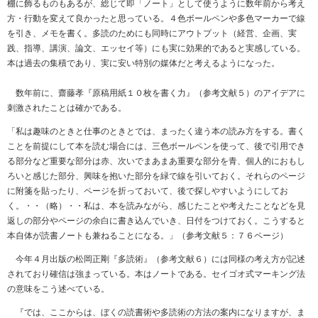
棚に飾るものもあるが、総じて即「ノート」として使うように数年前から考え
方・行動を変えて良かったと思っている。４色ボールペンや多色マーカーで線
を引き、メモを書く。多読のためにも同時にアウトプット（経営、企画、実
践、指導、講演、論文、エッセイ等）にも実に効果的であると実感している。
本は過去の集積であり、実に安い特別の媒体だと考えるようになった。
数年前に、齋藤孝『原稿用紙１０枚を書く力』（参考文献５）のアイデアに
刺激されたことは確かである。
「私は趣味のときと仕事のときとでは、まったく違う本の読み方をする。書く
ことを前提にして本を読む場合には、三色ボールペンを使って、後で引用でき
る部分など重要な部分は赤、次いでまあまあ重要な部分を青、個人的におもし
ろいと感じた部分、興味を抱いた部分を緑で線を引いておく。それらのページ
に附箋を貼ったり、ページを折っておいて、後で探しやすいようにしてお
く。・・（略）・・私は、本を読みながら、感じたことや考えたことなどを見
返しの部分やページの余白に書き込んでいき、日付をつけておく。こうすると
本自体が読書ノートも兼ねることになる。」（参考文献５：７６ページ）
今年４月出版の松岡正剛『多読術』（参考文献６）には同様の考え方が記述
されており確信は強まっている。本はノートである。セイゴオ式マーキング法
の意味をこう述べている。
『では、ここからは、ぼくの読書術や多読術の方法の案内になりますが、ま