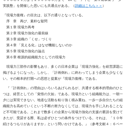
実践塾」を開催した思いにも共通点がある。（
詳細はこちら＞＞
）
『現場力復権』の目次は、以下の通りとなっている。
序 章 再び、素朴な疑問
第１章 現場力再考
第２章 現場力強化の最前線
第３章 組織の「くせ」づくり
第４章 「見える化」はなぜ機能しないのか
第５章 現場力強化の論点
第６章 根源的組織能力としての現場力
現場力三部作の影響もあり、多くの日本企業は「現場力強化」を経営課題に
掲げるようになった。しかし、「計画倒れ」に終わってしまう企業も少なくな
い。その根本的打開への思想と提案が『現場力復権』である。
『「計画倒れ」の理由はいろいろあげられるが、共通する根本的理由のひと
つは、経営としての「覚悟の欠如」である。現場力という組織能力は、一朝一
夕には実現できない。地道な活動を粘り強く積み重ね、一歩一歩自分たちの組
織能力を高めていくという不断の努力なくしては、現場力を手に入れることな
ど不可能である。これまで数多くの企業から現場力強化の支援の要請を受けて
きたが、受諾する際、私は必ずひとつの条件をつけている。それは、「１０年
続けるつもりがありますか」という問いかけである。』（参考文献４：６ペー