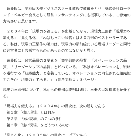
遠藤氏は、早稲田大學ビジネススクール教授で教鞭をとり、株式会社ローラ
ンド・ベルガー会長として経営コンサルティングにも従事している。ご存知の
方も多いと思います。
２００４年に『現場力を鍛える』を出版してから、現場力三部作『現場力を
鍛える』『見える化』『ねばちっこい経営』は３０万部のベストセラーであ
る。私は、現場力三部作の魅力は、現場力の最前線にいる現場リーダーと同時
に経営者にも共感するものがあったのではないかと思う。
遠藤氏は、経営品質の３要素を「競争戦略の品質」「オペレーションの品
質」「リーダーシップの品質」と述べている。『私はオペレーションを、戦略
を遂行する「組織能力」と定義している。オペレーションに内包される組織能
力こそが「現場力」である。』（参考文献１：８ページ）
現場力三部作について、私からの稚拙な説明は避け、三冊の目次構成を紹介す
る。
『現場力を鍛える』（２００４年）の目次は、次の通りである
第１章 「強い現場」とは何か
第２章 「強い現場」の７つの条件
第３章 「強い現場」をどうつくるのか
『見える化』（２００５年）の目次は、以下である。