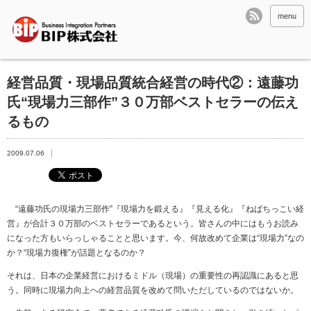
menu
経営品質・現場品質統合経営の時代②：遠藤功
氏“現場力三部作”３０万部ベストセラーの伝え
るもの
2009.07.06
“遠藤功氏の現場力三部作”『現場力を鍛える』『見える化』『ねばちっこい経
営』が合計３０万部のベストセラーであるという。皆さんの中にはもうお読み
になった方もいらっしゃることと思います。今、何故改めて企業は“現場力”なの
か？“現場力復権”が話題となるのか？
それは、日本の企業経営におけるミドル（現場）の重要性の再認識にあると思
う。同時に現場力向上への経営品質を改めて問いただしているのではないか。