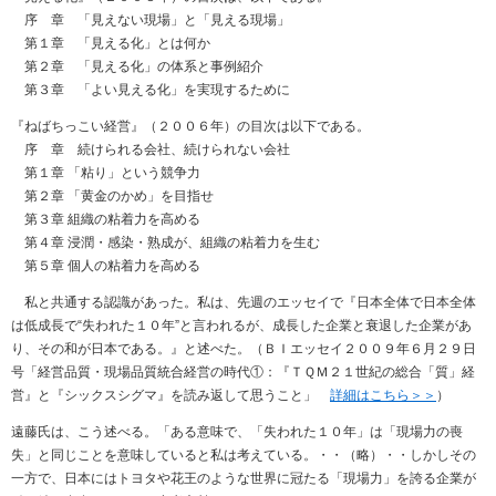
序 章 「見えない現場」と「見える現場」
第１章 「見える化」とは何か
第２章 「見える化」の体系と事例紹介
第３章 「よい見える化」を実現するために
『ねばちっこい経営』（２００６年）の目次は以下である。
序 章 続けられる会社、続けられない会社
第１章 「粘り」という競争力
第２章 「黄金のかめ」を目指せ
第３章 組織の粘着力を高める
第４章 浸潤・感染・熟成が、組織の粘着力を生む
第５章 個人の粘着力を高める
私と共通する認識があった。私は、先週のエッセイで『日本全体で日本全体
は低成長で“失われた１０年”と言われるが、成長した企業と衰退した企業があ
り、その和が日本である。』と述べた。（ＢＩエッセイ２００９年６月２９日
号「経営品質・現場品質統合経営の時代①：『ＴＱＭ２１世紀の総合「質」経
営』と『シックスシグマ』を読み返して思うこと」
詳細はこちら＞＞
）
遠藤氏は、こう述べる。「ある意味で、「失われた１０年」は「現場力の喪
失」と同じことを意味していると私は考えている。・・（略）・・しかしその
一方で、日本にはトヨタや花王のような世界に冠たる「現場力」を誇る企業が